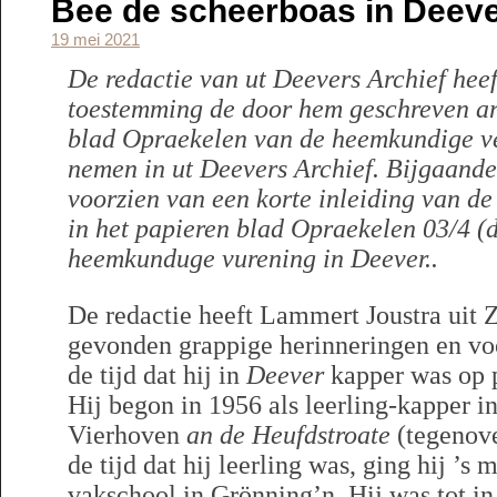
Bee de scheerboas in Deev
19 mei 2021
De redactie van ut Deevers Archief hee
toestemming de door hem geschreven art
blad Opraekelen van de heemkundige ve
nemen in ut Deevers Archief. Bijgaande d
voorzien van een korte inleiding van de
in het papieren blad Opraekelen 03/4 
heemkunduge vurening in Deever..
De redactie heeft Lammert Joustra uit 
gevonden grappige herinneringen en voo
de tijd dat hij in
Deever
kapper was op p
Hij begon in 1956 als leerling-kapper i
Vierhoven
an de Heufdstroate
(tegenov
de tijd dat hij leerling was, ging hij ’
vakschool in Grönning’n. Hij was tot in