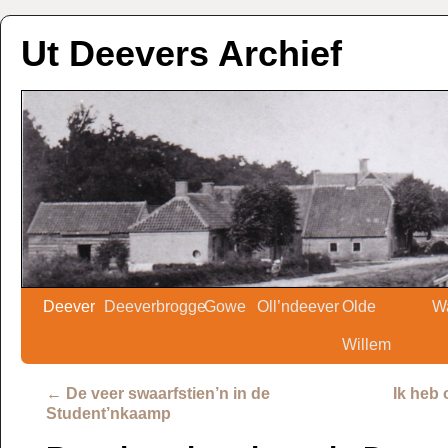
Ut Deevers Archief
Deever
Deeverbrogge
Gowe
Oll’ndeever
Olde
W
Willem
←
De veer swaarfstien’n in de
Ik heb 
Student’nkaamp