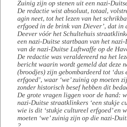
Zuinig zijn op stenen uit een nazi-Duit
De redactie wist absoluut, totaal, volstre
agin neet, tot het lezen van het schrikb
erfgoed in de brink van Diever’, dat in 
Deever vóór het Schultehuis straatklinke
een nazi-Duitse startbaan van het nazi-D
van de nazi-Duitse Luftwaffe op de Hav
De redactie was veraldereerd na het lez
bericht waarin wordt gemeld dat deze na
(broodjes) zijn gebombardeerd tot ‘dus e
erfgoed’, waar ‘we’ zuinig op moeten z
zonder historisch besef hebben dit beda
De grote vragen liggen voor de hand: wi
nazi-Duitse straatklinkers ‘een stukje cu
wie is dit ‘stukje cultureel erfgoed’ en 
moeten ‘we’ zuinig zijn op die nazi-Duit
?