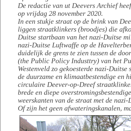
De redactie van ut Deevers Archief hee
op vrijdag 28 november 2020.
In een stukje straat op de brink van De
liggen straatklinkers (broodjes) die afko
Duitse startbaan van het nazi-Duitse mil
nazi-Duitse Luftwaffe op de Havelterbe
duidelijk de grens te zien tussen de do
(the Public Policy Industtry) van het P
Westenveld zo gekoesterde nazi-Duitse s
de duurzame en klimaatbestendige en hi
circulaire Deever-op-Dreef straatklinke
brede en diepe overstromingsbestendig
weerskanten van de straat met de nazi-D
Of zijn het geen afwateringskanalen, m