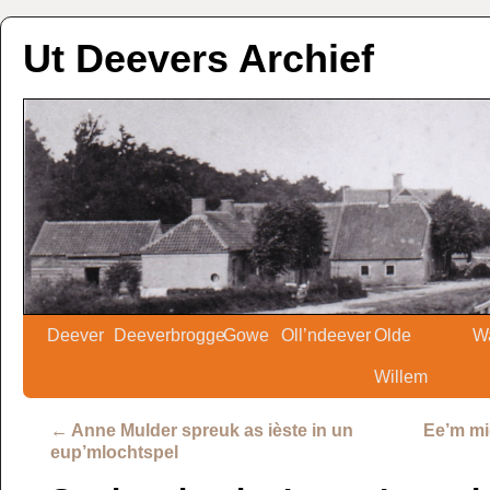
Ut Deevers Archief
Deever
Deeverbrogge
Gowe
Oll’ndeever
Olde
W
Willem
←
Anne Mulder spreuk as ièste in un
Ee’m mi
eup’mlochtspel