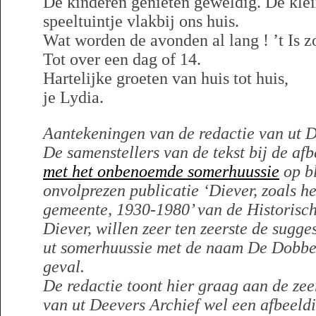
De kinderen genieten geweldig. De klein
speeltuintje vlakbij ons huis.
Wat worden de avonden al lang ! ’t Is 
Tot over een dag of 14.
Hartelijke groeten van huis tot huis,
je Lydia.
Aantekeningen van de redactie van ut D
De samenstellers van de tekst bij de af
met het onbenoemde somerhuussie
op bl
onvolprezen publicatie ‘Diever, zoals h
gemeente, 1930-1980’ van de Historisc
Diever, willen zeer ten zeerste de sugg
ut somerhuussie met de naam De Dobbe,
geval.
De redactie toont hier graag aan de ze
van ut Deevers Archief wel een afbeeld