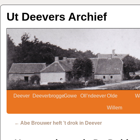
Ut Deevers Archief
Deever
Deeverbrogge
Gowe
Oll’ndeever
Olde
W
Willem
←
Abe Brouwer heft ’t drok in Deever