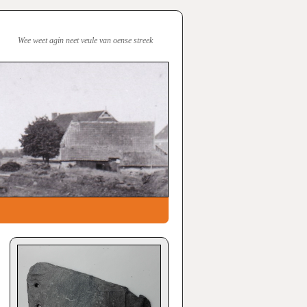
Wee weet agin neet veule van oense streek
→