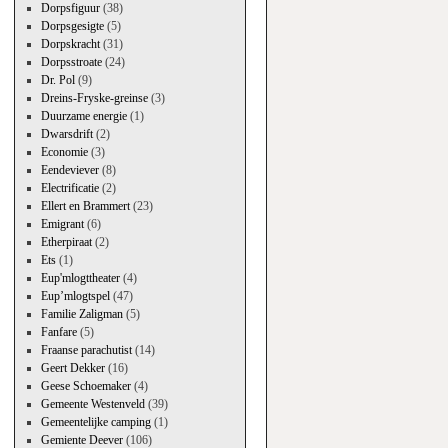
Dorpsfiguur
(38)
Dorpsgesigte
(5)
Dorpskracht
(31)
Dorpsstroate
(24)
Dr. Pol
(9)
Dreins-Fryske-greinse
(3)
Duurzame energie
(1)
Dwarsdrift
(2)
Economie
(3)
Eendeviever
(8)
Electrificatie
(2)
Ellert en Brammert
(23)
Emigrant
(6)
Etherpiraat
(2)
Ets
(1)
Eup'mlogttheater
(4)
Eup’mlogtspel
(47)
Familie Zaligman
(5)
Fanfare
(5)
Fraanse parachutist
(14)
Geert Dekker
(16)
Geese Schoemaker
(4)
Gemeente Westenveld
(39)
Gemeentelijke camping
(1)
Gemiente Deever
(106)