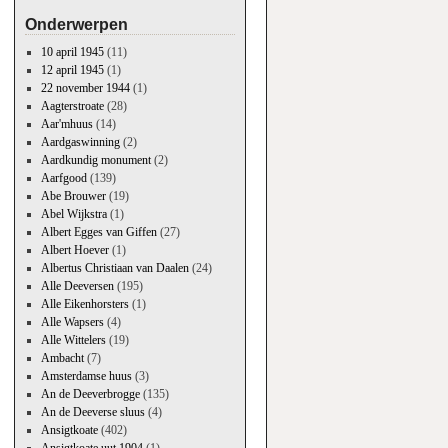
Onderwerpen
10 april 1945
(11)
12 april 1945
(1)
22 november 1944
(1)
Aagterstroate
(28)
Aar'mhuus
(14)
Aardgaswinning
(2)
Aardkundig monument
(2)
Aarfgood
(139)
Abe Brouwer
(19)
Abel Wijkstra
(1)
Albert Egges van Giffen
(27)
Albert Hoever
(1)
Albertus Christiaan van Daalen
(24)
Alle Deeversen
(195)
Alle Eikenhorsters
(1)
Alle Wapsers
(4)
Alle Wittelers
(19)
Ambacht
(7)
Amsterdamse huus
(3)
An de Deeverbrogge
(135)
An de Deeverse sluus
(4)
Ansigtkoate
(402)