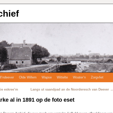
chief
ll’ndeever
Olde Willem
Wapse
Wittelte
Woater’n
Zorgvliet
kie eskree’m
Langs ut saandpad an de Noorderesch van Deever
rke al in 1891 op de foto eset