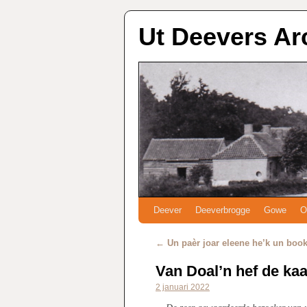
Ut Deevers Ar
Deever
Deeverbrogge
Gowe
O
←
Un paèr joar eleene he’k un boo
Van Doal’n hef de kaa
2 januari 2022