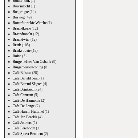
Bolderhook
(1)
Boo’mlocht
(1)
Bosgesigte
(12)
Bosweg
(49)
Botterfubriekie Wittelte
(1)
Braandkoele
(12)
Braandtoor’n
(12)
Braandwièr
(12)
Brink
(105)
Brinkstroate
(13)
Bultie
(5)
Burgemeister Van Osbank
(9)
Burgemeisterwoning
(8)
Café Balsma
(20)
Café Barteld Smit
(1)
Café Berend Slagter
(4)
Café Brinkzicht
(24)
Café Centrum
(5)
Café De Harmonie
(2)
Café De Lange
(2)
Café Haarm Hummel
(1)
Café Jan Barelds
(4)
Café Jonkers
(1)
→
Café Pereboom
(1)
Café Sjoert Benthem
(2)