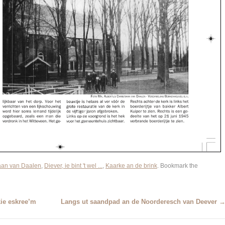
iaan van Daalen
,
Diever, ie bint 't wel ...
,
Kaarke an de brink
. Bookmark the
kie eskree’m
Langs ut saandpad an de Noorderesch van Deever