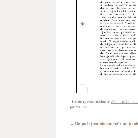
This entry was posted in
Albertus Christ
permalink
.
←
Un paèr joar eleene he’k un boo