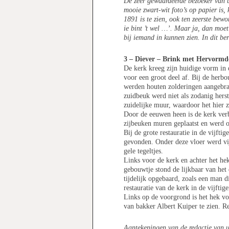
De zeer gewaardeerde bezoeker van ut
mooie zwart-wit foto’s op papier is
1891 is te zien, ook ten zeerste bew
ie bint ’t wel …’. Maar ja, dan moet
bij iemand in kunnen zien. In dit be
3 – Diever – Brink met Hervormd
De kerk kreeg zijn huidige vorm in 
voor een groot deel af. Bij de herb
werden houten zolderingen aangebrac
zuidbeuk werd niet als zodanig herst
zuidelijke muur, waardoor het hier 
Door de eeuwen heen is de kerk ver
zijbeuken muren geplaatst en werd o
Bij de grote restauratie in de vijfti
gevonden. Onder deze vloer werd vij
gele tegeltjes.
Links voor de kerk en achter het h
gebouwtje stond de lijkbaar van het
tijdelijk opgebaard, zoals een man d
restauratie van de kerk in de vijftig
Links op de voorgrond is het hek voo
van bakker Albert Kuiper te zien. Re
Aantekeningen van de redactie van u