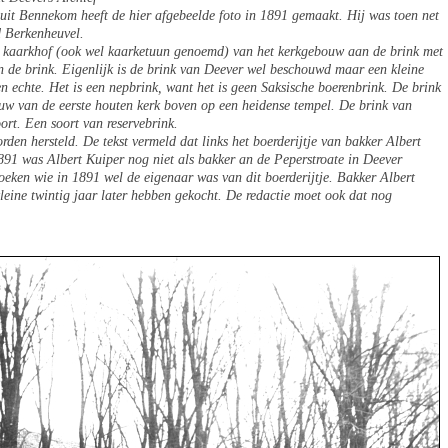
uit Bennekom heeft de hier afgebeelde foto in 1891 gemaakt. Hij was toen net
 Berkenheuvel.
 de kaarkhof (ook wel kaarketuun genoemd) van het kerkgebouw aan de brink met
n de brink. Eigenlijk is de brink van Deever wel beschouwd maar een kleine
n echte. Het is een nepbrink, want het is geen Saksische boerenbrink. De brink
uw van de eerste houten kerk boven op een heidense tempel. De brink van
ort. Een soort van reservebrink.
rden hersteld. De tekst vermeld dat links het boerderijtje van bakker Albert
n 1891 was Albert Kuiper nog niet als bakker an de Peperstroate in Deever
oeken wie in 1891 wel de eigenaar was van dit boerderijtje. Bakker Albert
 kleine twintig jaar later hebben gekocht. De redactie moet ook dat nog