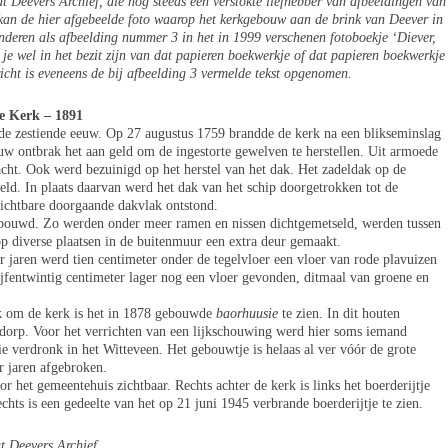
 Deevers Archief, die nog steeds een verstokte liefhebber van afbeeldingen van
, kan de hier afgebeelde foto waarop het kerkgebouw aan de brink van Deever in
onderen als afbeelding nummer 3 in het in 1999 verschenen fotoboekje ‘Diever,
 je wel in het bezit zijn van dat papieren boekwerkje of dat papieren boekwerkje
richt is eveneens de bij afbeelding 3 vermelde tekst opgenomen.
e Kerk – 1891
de zestiende eeuw. Op 27 augustus 1759 brandde de kerk na een blikseminslag
ouw ontbrak het aan geld om de ingestorte gewelven te herstellen. Uit armoede
ht. Ook werd bezuinigd op het herstel van het dak. Het zadeldak op de
eld. In plaats daarvan werd het dak van het schip doorgetrokken tot de
zichtbare doorgaande dakvlak ontstond.
bouwd. Zo werden onder meer ramen en nissen dichtgemetseld, werden tussen
p diverse plaatsen in de buitenmuur een extra deur gemaakt.
ger jaren werd tien centimeter onder de tegelvloer een vloer van rode plavuizen
fentwintig centimeter lager nog een vloer gevonden, ditmaal van groene en
ek om de kerk is het in 1878 gebouwde
baorhuusie
te zien. In dit houten
 dorp. Voor het verrichten van een lijkschouwing werd hier soms iemand
ie verdronk in het Witteveen. Het gebouwtje is helaas al ver vóór de grote
er jaren afgebroken.
r het gemeentehuis zichtbaar. Rechts achter de kerk is links het boerderijtje
chts is een gedeelte van het op 21 juni 1945 verbrande boerderijtje te zien.
t Deevers Archief