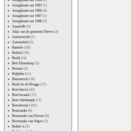
Ansigtkoate uut 1904
(1)
Ansigtkoate uut 1905
(1)
Ansigtkoate uut 1906
(4)
Ansigtkoate uut 1907
(1)
Ansigtkoate uut 1908
(3)
Aquarelle
(4)
Atlas van de gemeente Diever
(3)
Auteursrecht
(1)
Automobiel
(3)
Baander
(10)
Bedrief
(29)
Beeld
(14)
Bert Elmendorp
(3)
Bestuur
(2)
Bidplètie
(11)
Binnenesch
(10)
Boek An de Brogge
(17)
Boer'nlee'm
(45)
Boer'nwaark
(15)
Boer’nlienbaank
(11)
Boerdereeje
(101)
Boermarke
(6)
Boermarke van Deever
(9)
Boermarke van Wapse
(1)
Bolder’n
(5)