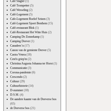
Café Slagter
(1)
Café Trompetter
(5)
Café Wesseling
(2)
Café-Logement
(5)
Cafe-Logement Roelof Seinen
(3)
Café-Logement Sjoert Benthem
(15)
Café-restaurant Blok
(1)
Café-Restaurant Het Witte Huis
(2)
Camping De Zonnekamp
(1)
Camping Deever
(1)
Canadees’n
(17)
Canon van de gemiente Deever
(5)
Castra Vetera
(18)
Cent'n griep'm
(2)
Christina Augusta Johanna ter Horst
(1)
Communicatie
(3)
Corona-pandemie
(6)
Crescendo
(2)
Cultuur
(29)
Cultuurhistorie
(14)
D-nummer
(18)
D.S.M.
(4)
De aandere kaante van de Deeverse bos
(65)
de Deeverse bos
(21)