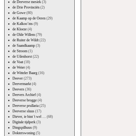
de Deeverse mesiek
(3)
de Drie Provinciën
(2)
de Gowe
(80)
de Kaamp op de Oeren
(29)
de Kalkoo’ms
(9)
de Kloeze
(4)
de Olde Willem
(79)
de Ruiter de Wildt
(22)
de Saandkaamp
(3)
de Stroom
(1)
de Uilenhorst
(22)
de Voat
(18)
de Weier
(4)
de Witteler Baarg
(16)
Deever
(273)
Deevermarkt
(4)
Deevers
(36)
Deevers Archief
(4)
Deeverse brogge
(4)
Deeverse prullaria
(25)
Deeverse sluus
(17)
Diever, ie bint 't wel …
(68)
Digitale tijdperk
(3)
Dingspilhuus
(9)
Dokterswoning
(5)