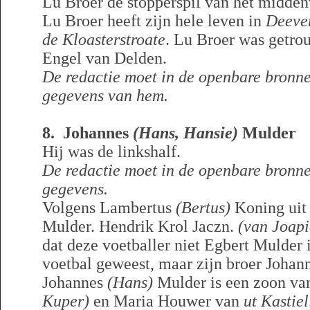
Lu Broer de stopperspil van het midden
Lu Broer heeft zijn hele leven in
Deeve
de Kloasterstroate
. Lu Broer was getro
Engel van Delden.
De redactie moet in de openbare bronn
gegevens van hem.
8. Johannes
(Hans, Hansie)
Mulder
Hij was de linkshalf.
De redactie moet in de openbare bronne
gegevens.
Volgens Lambertus
(Bertus)
Koning uit 
Mulder. Hendrik Krol Jaczn.
(van Joapi
dat deze voetballer niet Egbert Mulder is
voetbal geweest, maar zijn broer Johan
Johannes
(Hans)
Mulder is een zoon va
Kuper)
en Maria Houwer van
ut Kastiel