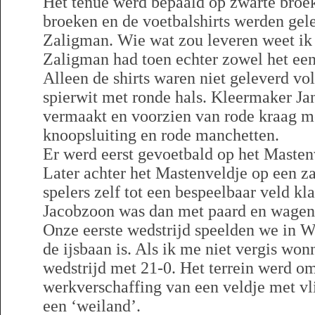
Het tenue werd bepaald op zwarte broe
broeken en de voetbalshirts werden gele
Zaligman. Wie wat zou leveren weet ik 
Zaligman had toen echter zowel het een 
Alleen de shirts waren niet geleverd vo
spierwit met ronde hals. Kleermaker Jan
vermaakt en voorzien van rode kraag m
knoopsluiting en rode manchetten.
Er werd eerst gevoetbald op het Masten
Later achter het Mastenveldje op een z
spelers zelf tot een bespeelbaar veld k
Jacobzoon was dan met paard en wagen
Onze eerste wedstrijd speelden we in W
de ijsbaan is. Als ik me niet vergis won
wedstrijd met 21-0. Het terrein werd o
werkverschaffing van een veldje met v
een ‘weiland’.