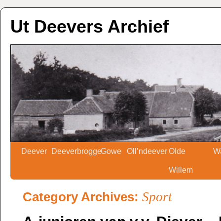
Ut Deevers Archief
Deever
Deeverbrogge
Gowe
Oll’ndeever
Olde
W
Willem
Category Archives:
Sport