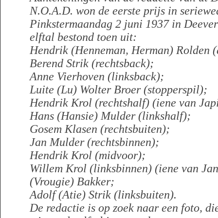
N.O.A.D. won de eerste prijs in seriewed
Pinkstermaandag 2 juni 1937 in Deever
elftal bestond toen uit:
Hendrik (Henneman, Herman) Rolden (d
Berend Strik (rechtsback);
Anne Vierhoven (linksback);
Luite (Lu) Wolter Broer (stopperspil);
Hendrik Krol (rechtshalf) (iene van Jap
Hans (Hansie) Mulder (linkshalf);
Gosem Klasen (rechtsbuiten);
Jan Mulder (rechtsbinnen);
Hendrik Krol (midvoor);
Willem Krol (linksbinnen) (iene van Ja
(Vrougie) Bakker;
Adolf (Atie) Strik (linksbuiten).
De redactie is op zoek naar een foto, di