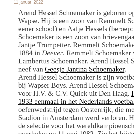
11 januari 2022
Arend Hessel Schoemaker is geboren o
Wapse. Hij is een zoon van Remmelt S
eener school) en Aafje Hessels (beroep
Schoemaker is een zoon van brievenga
Jantje Trompetter. Remmelt Schoemaker
1884 in
Deever
. Remmelt Schoemaker w
Lambertus Schoemaker. Arend Hessel S
neef van
Geesje Jantina Schoemaker
.
Arend Hessel Schoemaker is zijn voetb
bij Wapser Boys. Arend Hessel Schoema
voor H.V. & C.V. Quick uit Den Haag.
1933 eenmaal in het Nederlands voetbal
oefenwedstrijd tegen Oostenrijk, die m
Stadion in Amsterdam werd verloren. Hi
de selectie voor het wereldkampioenscha
overleden op 11 mei 1982. Zie het bijg