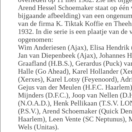
Arend Hessel Schoemaker staat op één v
bijgaande afbeelding) van een ongenum
van de firma K. Tiktak Koffie en Theeh
1932. In die serie is een plaatje van de
opgenomen:
Wim Anderiesen (Ajax), Elisa Hendrik 
Jan van Diepenbeek (Ajax), Johannes H
Graafland (H.B.S.), Gerardus (Puck) va
Halle (Go Ahead), Karel Hollander (X
(Xerxes), Karel Lotsy (Feyenoord), Adr
Gejus van der Meulen (H.F.C. Haarlem)
Mijnders (D.F.C.), Joop van Nellen (D.
(N.O.A.D.), Henk Pellikaan (T.S.V. L
(P.S.V.), Arend Schoemaker (Quick Den
Haarlem), Leen Vente (SC Neptunus),
Wels (Unitas).