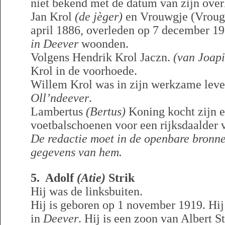
niet bekend met de datum van zijn overl
Jan Krol
(de jèger)
en Vrouwgje (Vrougi
april 1886, overleden op 7 december 19
in Deever
woonden.
Volgens Hendrik Krol Jaczn.
(van Joap
Krol in de voorhoede.
Willem Krol was in zijn werkzame lev
Oll’ndeever
.
Lambertus
(Bertus)
Koning kocht zijn e
voetbalschoenen voor een rijksdaalder 
De redactie moet in de openbare bronn
gegevens van hem.
5. Adolf
(Atie)
Strik
Hij was de linksbuiten.
Hij is geboren op 1 november 1919. Hij
in
Deever
. Hij is een zoon van Albert S