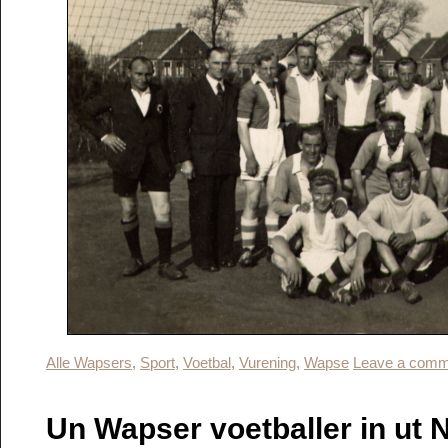
Alle Wapsers
,
Sport
,
Voetbal
,
Vurening
,
Wapse
Leave a comm
Un Wapser voetballer in ut N