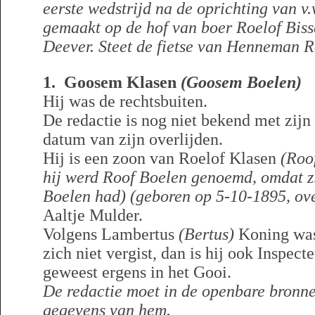
eerste wedstrijd na de oprichting van v.v
gemaakt op de hof van boer Roelof Biss
Deever. Steet de fietse van Henneman R
1. Goosem Klasen
(Goosem Boelen)
Hij was de rechtsbuiten.
De redactie is nog niet bekend met zij
datum van zijn overlijden.
Hij is een zoon van Roelof Klasen
(Roo
hij werd Roof Boelen
genoemd, omdat z
Boelen had) (geboren op 5-10-1895, ov
Aaltje Mulder.
Volgens Lambertus
(Bertus)
Koning was 
zich niet vergist, dan is hij ook Inspec
geweest ergens in het Gooi.
De redactie moet in de openbare bronn
gegevens van hem.