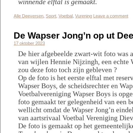
winnende elftal is gemaakt.
Alle Deeversen
,
Sport
,
Voetbal
,
Vurening
Leave a comment
De Wapser Jong’n op ut Dee
17 oktober 2023
De hier afgebeelde zwart-wit foto was 
van wijlen Hennie Nijzingh, een echte
zou deze foto toch zijn gebleven ?
Op de foto is het eerste elftal met rese
Wapser Boys, de scheidsrechter en Waps
Voetbalvereniging Wapser Boys is opger
foto gemaakt ter gelegenheid van een 
wellicht omdat de Wapser Jong’n einde
van aartsrivaal Voetbal Vereniging Diev
De foto is gemaakt op het gemeentelijk