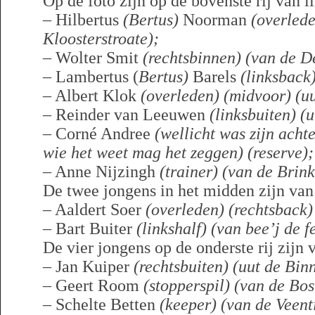
Op de foto zijn op de bovenste rij van li
– Hilbertus
(Bertus)
Noorman
(overlede
Kloosterstroate);
– Wolter Smit
(rechtsbinnen) (van de D
– Lambertus (
Bertus)
Barels
(linksback
– Albert Klok
(overleden)
(midvoor) (u
– Reinder van Leeuwen
(linksbuiten) (
– Corné Andree
(wellicht was zijn ach
wie het weet mag het zeggen)
(reserve);
– Anne Nijzingh
(trainer) (van de Brink
De twee jongens in het midden zijn van 
– Aaldert Soer
(overleden)
(rechtsback)
– Bart Buiter
(linkshalf) (van bee’j de f
De vier jongens op de onderste rij zijn v
– Jan Kuiper
(rechtsbuiten) (uut de Bin
– Geert Room
(stopperspil) (van de Bo
– Schelte Betten
(keeper) (van de Veent