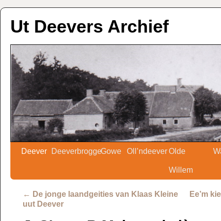
Ut Deevers Archief
Deever
Deeverbrogge
Gowe
Oll’ndeever
Olde
W
Willem
←
De jonge laandgeities van Klaas Kleine
Ee’m kie
uut Deever