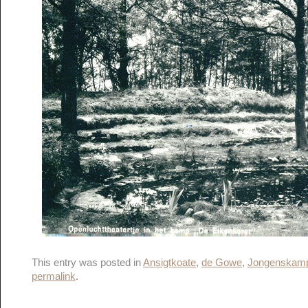
This entry was posted in
Ansigtkoate
,
de Gowe
,
Jongenskamp
permalink
.