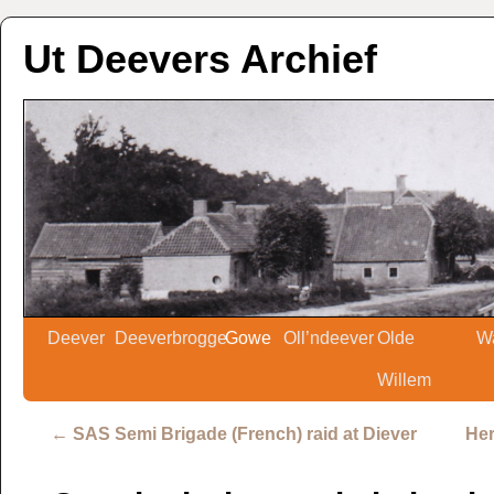
Ut Deevers Archief
Deever
Deeverbrogge
Gowe
Oll’ndeever
Olde
W
Willem
←
SAS Semi Brigade (French) raid at Diever
Her