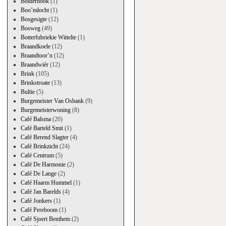
Bolderhook
(1)
Boo’mlocht
(1)
Bosgesigte
(12)
Bosweg
(49)
Botterfubriekie Wittelte
(1)
Braandkoele
(12)
Braandtoor’n
(12)
Braandwièr
(12)
Brink
(105)
Brinkstroate
(13)
Bultie
(5)
Burgemeister Van Osbank
(9)
Burgemeisterwoning
(8)
Café Balsma
(20)
Café Barteld Smit
(1)
Café Berend Slagter
(4)
Café Brinkzicht
(24)
Café Centrum
(5)
Café De Harmonie
(2)
Café De Lange
(2)
Café Haarm Hummel
(1)
Café Jan Barelds
(4)
Café Jonkers
(1)
Café Pereboom
(1)
Café Sjoert Benthem
(2)