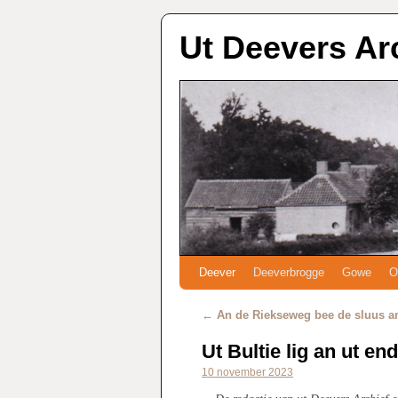
Ut Deevers Ar
Deever
Deeverbrogge
Gowe
O
←
An de Riekseweg bee de sluus a
Ut Bultie lig an ut en
10 november 2023