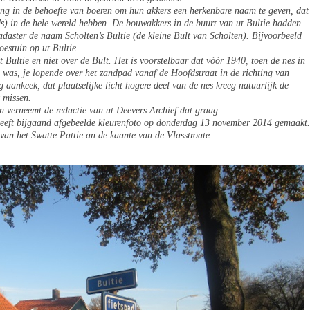
ong in de behoefte van boeren om hun akkers een herkenbare naam te geven, dat
eds) in de hele wereld hebben. De bouwakkers in de buurt van ut Bultie hadden
kadaster de naam Scholten’s Bultie (de kleine Bult van Scholten). Bijvoorbeeld
estuin op ut Bultie.
Bultie en niet over de Bult. Het is voorstelbaar dat vóór 1940, toen de nes in
 was, je lopende over het zandpad vanaf de Hoofdstraat in de richting van
g aankeek, dat plaatselijke licht hogere deel van de nes kreeg natuurlijk de
 missen.
an verneemt de redactie van ut Deevers Archief
dat graag.
 heeft bijgaand afgebeelde kleurenfoto op donderdag 13 november 2014 gemaakt.
van het Swatte Pattie an de kaante van de Vlasstroate.