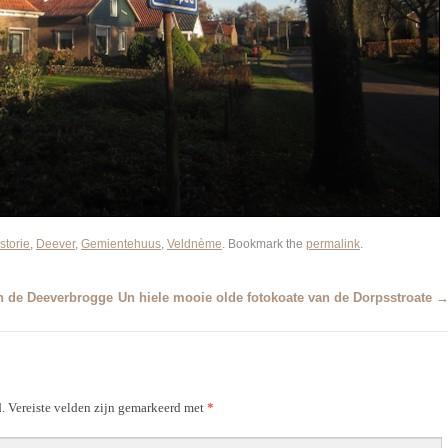
storie
,
Deever
,
Gemientehuus
,
Veldnème
. Bookmark the
permalink
.
n de Deeverbrogge
Un hiele mooie olde fotokoate van de Dorpsstroate
.
Vereiste velden zijn gemarkeerd met
*