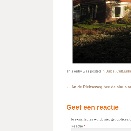
This entry was posted in
Bultie
,
Cultuurhi
←
An de Riekseweg bee de sluus a
Geef een reactie
Je e-mailadres wordt niet gepubliceerd
Reactie
*