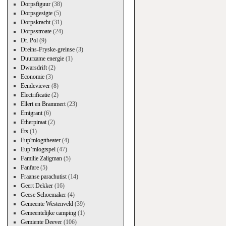
Dorpsfiguur
(38)
Dorpsgesigte
(5)
Dorpskracht
(31)
Dorpsstroate
(24)
Dr. Pol
(9)
Dreins-Fryske-greinse
(3)
Duurzame energie
(1)
Dwarsdrift
(2)
Economie
(3)
Eendeviever
(8)
Electrificatie
(2)
Ellert en Brammert
(23)
Emigrant
(6)
Etherpiraat
(2)
Ets
(1)
Eup'mlogttheater
(4)
Eup’mlogtspel
(47)
Familie Zaligman
(5)
Fanfare
(5)
Fraanse parachutist
(14)
Geert Dekker
(16)
Geese Schoemaker
(4)
Gemeente Westenveld
(39)
Gemeentelijke camping
(1)
Gemiente Deever
(106)