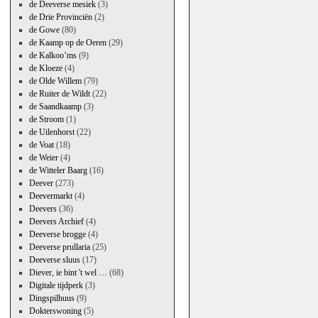
de Deeverse mesiek
(3)
de Drie Provinciën
(2)
de Gowe
(80)
de Kaamp op de Oeren
(29)
de Kalkoo’ms
(9)
de Kloeze
(4)
de Olde Willem
(79)
de Ruiter de Wildt
(22)
de Saandkaamp
(3)
de Stroom
(1)
de Uilenhorst
(22)
de Voat
(18)
de Weier
(4)
de Witteler Baarg
(16)
Deever
(273)
Deevermarkt
(4)
Deevers
(36)
Deevers Archief
(4)
Deeverse brogge
(4)
Deeverse prullaria
(25)
Deeverse sluus
(17)
Diever, ie bint 't wel …
(68)
Digitale tijdperk
(3)
Dingspilhuus
(9)
Dokterswoning
(5)