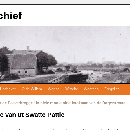
chief
ll’ndeever
Olde Willem
Wapse
Wittelte
Woater’n
Zorgvliet
n de Deeverbrogge
Un hiele mooie olde fotokoate van de Dorpsstroate
de van ut Swatte Pattie