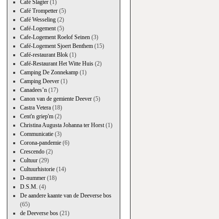
Café Slagter
(1)
Café Trompetter
(5)
Café Wesseling
(2)
Café-Logement
(5)
Cafe-Logement Roelof Seinen
(3)
Café-Logement Sjoert Benthem
(15)
Café-restaurant Blok
(1)
Café-Restaurant Het Witte Huis
(2)
Camping De Zonnekamp
(1)
Camping Deever
(1)
Canadees’n
(17)
Canon van de gemiente Deever
(5)
Castra Vetera
(18)
Cent'n griep'm
(2)
Christina Augusta Johanna ter Horst
(1)
Communicatie
(3)
Corona-pandemie
(6)
Crescendo
(2)
Cultuur
(29)
Cultuurhistorie
(14)
D-nummer
(18)
D.S.M.
(4)
De aandere kaante van de Deeverse bos
(65)
de Deeverse bos
(21)