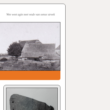
Wee weet agin neet veule van oense streek
→