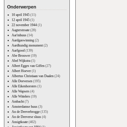
Onderwerpen
10 april 1945
(11)
12 april 1945
(1)
22 november 1944
(1)
Aagterstroate
(28)
Aar'mhuus
(14)
Aardgaswinning
(2)
Aardkundig monument
(2)
Aarfgood
(139)
Abe Brouwer
(19)
Abel Wijkstra
(1)
Albert Egges van Giffen
(27)
Albert Hoever
(1)
Albertus Christiaan van Daalen
(24)
Alle Deeversen
(195)
Alle Eikenhorsters
(1)
Alle Wapsers
(4)
Alle Wittelers
(19)
Ambacht
(7)
Amsterdamse huus
(3)
An de Deeverbrogge
(135)
An de Deeverse sluus
(4)
Ansigtkoate
(402)