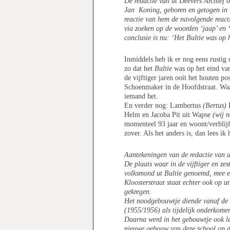
De redactie van ut Deevers Archief 
Jan Koning, geboren en getogen in 
reactie van hem de navolgende reacti
via zoeken op de woorden ‘jaap’ en 
conclusie is nu: ‘Het Bultie was op 
Inmiddels heb ik er nog eens rustig 
zo dat het
Bultie
was op het eind va
de vijftiger jaren ooit het houten po
Schoenmaker in de Hoofdstraat. Wa
iemand het.
En verder nog: Lambertus
(Bertus)
K
Helm en Jacoba Pit uit Wapse
(wij 
momenteel 93 jaar en woont/verblijf
zover. Als het anders is, dan lees ik 
Aantekeningen van de redactie van u
De plaats waar in de vijftiger en ze
volksmond ut Bultie genoemd, mee e
Kloosterstraat staat echter ook op u
gekregen.
Het noodgebouwtje diende vanaf de 
(1955/1956) als tijdelijk onderkome
Daarna werd in het gebouwtje ook les
nieuwe gebouw van deze school op d