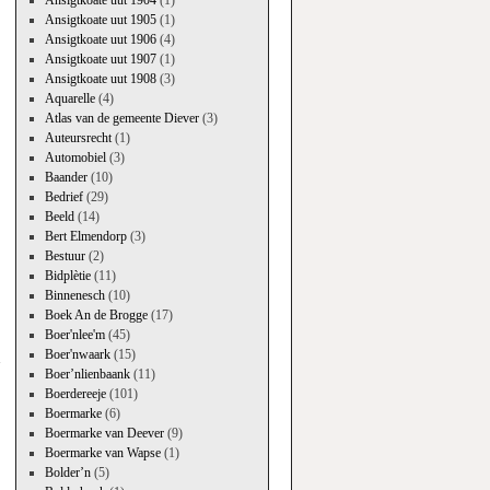
Ansigtkoate uut 1904
(1)
Ansigtkoate uut 1905
(1)
Ansigtkoate uut 1906
(4)
Ansigtkoate uut 1907
(1)
Ansigtkoate uut 1908
(3)
Aquarelle
(4)
Atlas van de gemeente Diever
(3)
Auteursrecht
(1)
Automobiel
(3)
Baander
(10)
Bedrief
(29)
Beeld
(14)
Bert Elmendorp
(3)
Bestuur
(2)
Bidplètie
(11)
Binnenesch
(10)
Boek An de Brogge
(17)
→
Boer'nlee'm
(45)
Boer'nwaark
(15)
Boer’nlienbaank
(11)
Boerdereeje
(101)
Boermarke
(6)
Boermarke van Deever
(9)
Boermarke van Wapse
(1)
Bolder’n
(5)