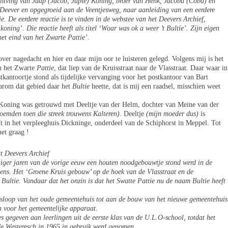
ontving van Jaap (Jacob, Japie) Koning, broer van Henk, Jacoba (Coba) en
Deever en opgegroeid aan de Veentjesweg, naar aanleiding van een eerdere
e. De eerdere reactie is te vinden in de webstee van het Deevers Archief,
‘koning’. Die reactie
heeft als titel ‘Woar was ok a weer ’t Bultie’. Zijn eigen
het eind van het Zwarte Pattie’.
over nagedacht en hier en daar mijn oor te luisteren gelegd. Volgens mij is het
n het Zwarte
Pattie
, dat liep van de Kruisstraat naar de Vlasstraat. Daar waar in
stkantoortje stond als tijdelijke vervanging voor het postkantoor van Bart
arom dat gebied daar het
Bultie
heette, dat is mij een raadsel, misschien weet
oning was getrouwd met Deeltje van der Helm, dochter van Meine van der
noemden toen die streek trouwens Kalteren)
. Deeltje
(mijn moeder dus)
is
t in het verpleeghuis Dickninge, onderdeel van de Schiphorst in Meppel. Tot
het graag !
t
Deevers Archief
stiger jaren van de vorige eeuw een houten noodgebouwtje stond werd in de
ens. Het ‘Groene Kruis gebouw’ op de hoek van de Vlasstraat en de
t Bultie. Vandaar dat het onzin is dat het Swatte Pattie nu de naam Bultie heeft
sloop van het oude gemeentehuis tot aan de bouw van het nieuwe gemeentehuis
n voor het gemeentelijke apparaat.
 gegeven aan leerlingen uit de eerste klas van de U.L.O-school, totdat het
e Westeresch in 1965 in gebruik werd genomen.