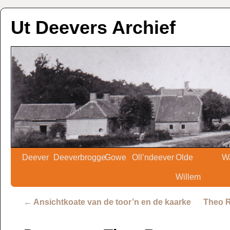
Ut Deevers Archief
Deever
Deeverbrogge
Gowe
Oll’ndeever
Olde
W
Willem
←
Ansichtkoate van de toor’n en de kaarke
Theo R