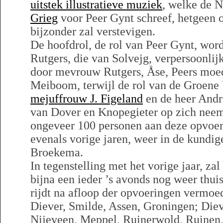
uitstek illustratieve muziek
, welke de 
Grieg
voor Peer Gynt schreef, hetgeen o
bijzonder zal verstevigen.
De hoofdrol, de rol van Peer Gynt, wor
Rutgers, die van Solvejg, verpersoonlijk
door mevrouw Rutgers, Åse, Peers moe
Meiboom, terwijl de rol van de Groene
mejuffrouw J. Figeland
en de heer Andr
van Dover en Knopegieter op zich neemt
ongeveer 100 personen aan deze opvoer
evenals vorige jaren, weer in de kundi
Broekema.
In tegenstelling met het vorige jaar, zal 
bijna een ieder ’s avonds nog weer thu
rijdt na afloop der opvoeringen vermoed
Diever, Smilde, Assen, Groningen; Dieve
Nijeveen, Meppel, Ruinerwold, Ruinen