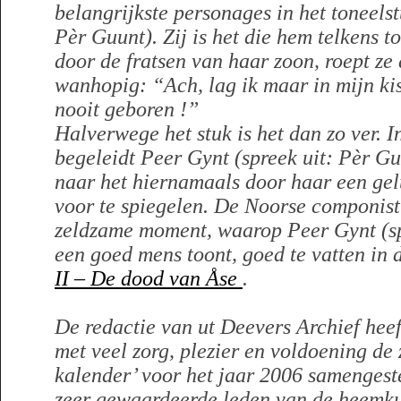
belangrijkste personages in het toneels
Pèr Guunt). Zij is het die hem telkens t
door de fratsen van haar zoon, roept ze a
wanhopig: “Ach, lag ik maar in mijn ki
nooit geboren !”
Halverwege het stuk is het dan zo ver. I
begeleidt Peer Gynt (spreek uit: Pèr G
naar het hiernamaals door haar een ge
voor te spiegelen. De Noorse componis
zeldzame moment, waarop Peer Gynt (sp
een goed mens toont, goed te vatten in
II – De dood van Åse
.
De redactie van ut Deevers Archief heef
met veel zorg, plezier en voldoening de
kalender’ voor het jaar 2006 samengest
zeer gewaardeerde leden van de heemk