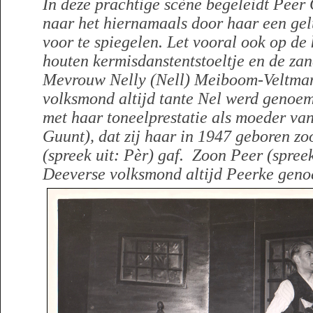
In deze prachtige scène begeleidt Peer
naar het hiernamaals door haar een ge
voor te spiegelen. Let vooral ook op de
houten kermisdanstentstoeltje en de z
Mevrouw Nelly (Nell) Meiboom-Veltman
volksmond altijd tante Nel werd genoe
met haar toneelprestatie als moeder van
Guunt), dat zij haar in 1947 geboren z
(spreek uit: Pèr) gaf. Zoon Peer (spreek
Deeverse volksmond altijd Peerke gen