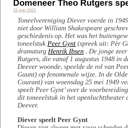
Domeneer Theo Rutgers spe
31 mei 2021
Toneelvereniging Diever voerde in 1949
niet door William Shakespeare geschrev
geschiedenis op. Het was het buitengew
toneelstuk
Peer Gynt
(spreek uit: Pèr G
dramaturg
Henrik Ibsen
. De jonge zeer
Rutgers, die vanaf 1 augustus 1948 in d
Deever woonde, speelde de rol van Peer
Guunt) op fenomenale wijze. In de Old
Courant) van woensdag 25 mei 1949 ver
speelt Peer Gynt’ over de voorbereidin
dit toneeelstuk in het openluchttheater
Deever.
Diever speelt Peer Gynt
Diever ziet alweer met rasse schreden 