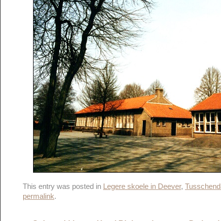
This entry was posted in
Legere skoele in Deever
,
Tusschend
permalink
.