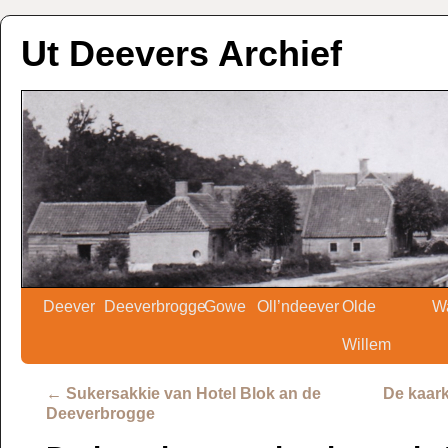
Ut Deevers Archief
Deever
Deeverbrogge
Gowe
Oll’ndeever
Olde
W
Willem
←
Sukersakkie van Hotel Blok an de
De kaark
Deeverbrogge