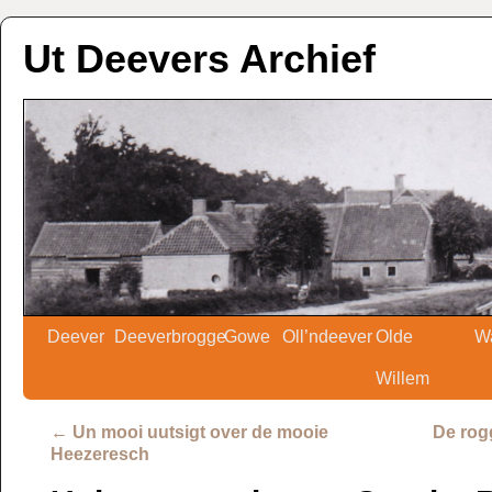
Ut Deevers Archief
Deever
Deeverbrogge
Gowe
Oll’ndeever
Olde
W
Willem
←
Un mooi uutsigt over de mooie
De rog
Heezeresch