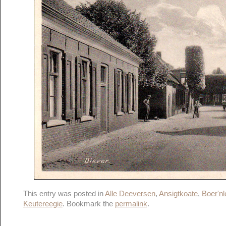
This entry was posted in
Alle Deeversen
,
Ansigtkoate
,
Boer'n
Keutereegie
. Bookmark the
permalink
.