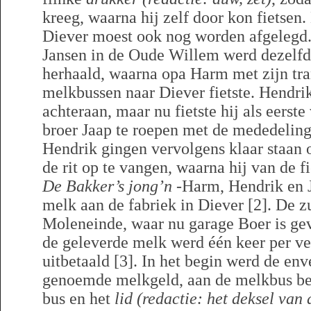
kreeg, waarna hij zelf door kon fietsen
Diever moest ook nog worden afgelegd. 
Jansen in de Oude Willem werd dezelfd
herhaald, waarna opa Harm met zijn tran
melkbussen naar Diever fietste. Hendrik 
achteraan, maar nu fietste hij als eerste
broer Jaap te roepen met de mededelin
Hendrik gingen vervolgens klaar staan
de rit op te vangen, waarna hij van de f
De Bakker’s jong’n
-Harm, Hendrik en 
melk aan de fabriek in Diever [2]. De z
Moleneinde, waar nu garage Boer is ge
de geleverde melk werd één keer per ve
uitbetaald [3]. In het begin werd de env
genoemde melkgeld, aan de melkbus be
bus en het
lid (redactie: het deksel van