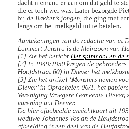
dacht niemand er aan om dat geld te st
die er toch wel was. Later bezorgde Pi
bij
de Bakker’s jongen
, die ging met ee
langs om het melkgeld uit te betalen.
Aantekeningen van de redactie van ut D
Lammert Joustra is de kleinzoon van H
[1] Zie het bericht
Het spinmoal en de 
[2] In 1949/1950 kregen de gebroeders 
Hoofdstraat 60) in Diever het melkbus
[3] Zie het artikel ‘Monsters nemen voo
Diever’ in Opraekelen 06/1, het papiere
Vereniging Vroegere Gemeente Diever,
vurening uut Deever.
De hier afgebeelde ansichtkaart uit 193
weduwe Johannes Vos an de Heufdstroat
afbeelding is een deel van de Heufdstroa