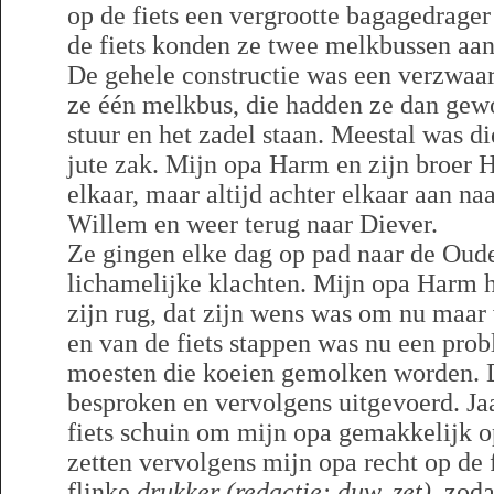
op de fiets een vergrootte bagagedrager
de fiets konden ze twee melkbussen aa
De gehele constructie was een verzwaar
ze één melkbus, die hadden ze dan gewo
stuur en het zadel staan. Meestal was 
jute zak. Mijn opa Harm en zijn broer H
elkaar, maar altijd achter elkaar aan na
Willem en weer terug naar Diever.
Ze gingen elke dag op pad naar de Oud
lichamelijke klachten. Mijn opa Harm h
zijn rug, dat zijn wens was om nu maar 
en van de fiets stappen was nu een pro
moesten die koeien gemolken worden. 
besproken en vervolgens uitgevoerd. Ja
fiets schuin om mijn opa gemakkelijk o
zetten vervolgens mijn opa recht op de
flinke
drukker
(redactie: duw, zet)
, zoda