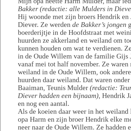
Mijn opa heette Harm Mulder, maar i
Bakker
(redactie: alle Mulders in Diev
Hij woonde met zijn broers Hendrik en 
Diever. Ze werden
de Bakker’s jongen
g
boerderijtje in de Hoofdstraat met wei
huurden ze akkerland en weiland om toc
kunnen houden om wat te verdienen. Ze
in de Oude Willem van de familie Gijs
vanaf mei tot half november. Ze waren 
weiland in de Oude Willem, ook andere 
huurden daar weiland. Dat waren onder 
Baaiman, Teunis Mulder
(redactie: Teu
Diever hadden een bijnaam)
, Hendrik J
en nog een aantal.
Als de koeien daar weer in het weiland 
opa Harm en zijn broer Hendrik elke m
neer naar de Oude Willem. Ze hadden ee