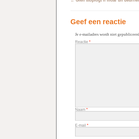
←
Gien stoplogt’n moar un deurrie
Geef een reactie
Je e-mailadres wordt niet gepubliceerd
Reactie
*
Naam
*
E-mail
*