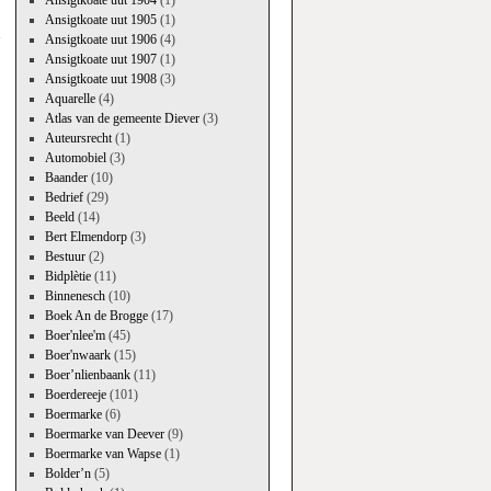
→
Ansigtkoate uut 1904
(1)
Ansigtkoate uut 1905
(1)
Ansigtkoate uut 1906
(4)
Ansigtkoate uut 1907
(1)
Ansigtkoate uut 1908
(3)
Aquarelle
(4)
Atlas van de gemeente Diever
(3)
Auteursrecht
(1)
Automobiel
(3)
Baander
(10)
Bedrief
(29)
Beeld
(14)
Bert Elmendorp
(3)
Bestuur
(2)
Bidplètie
(11)
Binnenesch
(10)
Boek An de Brogge
(17)
Boer'nlee'm
(45)
Boer'nwaark
(15)
Boer’nlienbaank
(11)
Boerdereeje
(101)
Boermarke
(6)
Boermarke van Deever
(9)
Boermarke van Wapse
(1)
Bolder’n
(5)