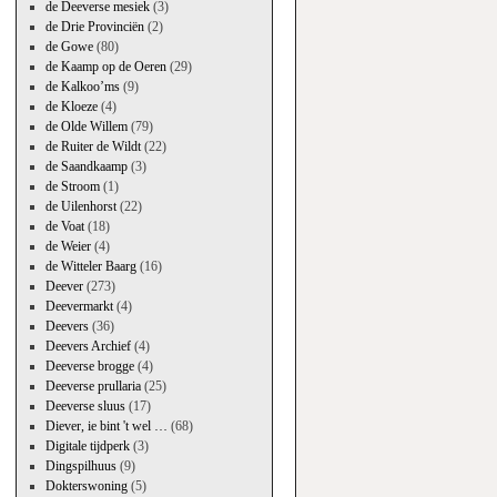
de Deeverse mesiek
(3)
de Drie Provinciën
(2)
de Gowe
(80)
de Kaamp op de Oeren
(29)
de Kalkoo’ms
(9)
de Kloeze
(4)
de Olde Willem
(79)
de Ruiter de Wildt
(22)
de Saandkaamp
(3)
de Stroom
(1)
de Uilenhorst
(22)
de Voat
(18)
de Weier
(4)
de Witteler Baarg
(16)
Deever
(273)
Deevermarkt
(4)
Deevers
(36)
Deevers Archief
(4)
Deeverse brogge
(4)
Deeverse prullaria
(25)
Deeverse sluus
(17)
Diever, ie bint 't wel …
(68)
Digitale tijdperk
(3)
Dingspilhuus
(9)
Dokterswoning
(5)