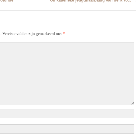
rotonde
Un kattelieke jeugdhaarbaarg van de K.V.C.
.
Vereiste velden zijn gemarkeerd met
*