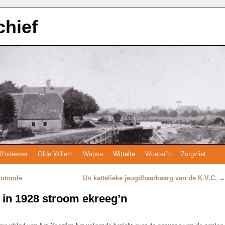
chief
ll’ndeever
Olde Willem
Wapse
Wittelte
Woater’n
Zorgvliet
rotonde
Un kattelieke jeugdhaarbaarg van de K.V.C.
f in 1928 stroom ekreeg’n