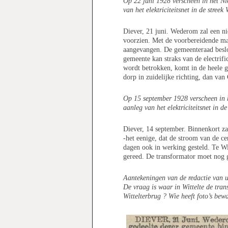
Op 22 juni 1928 verscheen in het N
van het elektriciteitsnet in de streek 
Diever, 21 juni. Wederom zal een nie
voorzien. Met de voorbereidende maat
aangevangen. De gemeenteraad besloo
gemeente kan straks van de electrifi
wordt betrokken, komt in de heele gem
dorp in zuidelijke richting, dan va
Op 15 september 1928 verscheen in 
aanleg van het elektriciteitsnet in de 
Diever, 14 september. Binnenkort zal
-het eenige, dat de stroom van de cen
dagen ook in werking gesteld. Te Wi
gereed. De transformator moet nog g
Aantekeningen van de redactie van u
De vraag is waar in Wittelte de tran
Wittelterbrug ? Wie heeft foto’s bewa