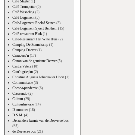
Café Slagter
(1)
Café Trompetter
(5)
Café Wesseling
(2)
Café-Logement
(5)
Cafe-Logement Roelof Seinen
(3)
Café-Logement Sjoert Benthem
(15)
Café-restaurant Blok
(1)
Café-Restaurant Het Witte Huis
(2)
Camping De Zonnekamp
(1)
Camping Deever
(1)
Canadees’n
(17)
Canon van de gemiente Deever
(5)
Castra Vetera
(18)
Cent'n griep'm
(2)
Christina Augusta Johanna ter Horst
(1)
Communicatie
(3)
Corona-pandemie
(6)
Crescendo
(2)
Cultuur
(29)
Cultuurhistorie
(14)
D-nummer
(18)
D.S.M.
(4)
De aandere kaante van de Deeverse bos
(65)
de Deeverse bos
(21)