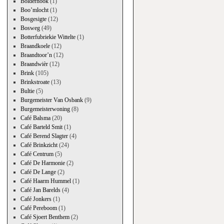
Bolderhook
(1)
Boo’mlocht
(1)
Bosgesigte
(12)
Bosweg
(49)
Botterfubriekie Wittelte
(1)
Braandkoele
(12)
Braandtoor’n
(12)
Braandwièr
(12)
Brink
(105)
Brinkstroate
(13)
Bultie
(5)
Burgemeister Van Osbank
(9)
Burgemeisterwoning
(8)
Café Balsma
(20)
Café Barteld Smit
(1)
Café Berend Slagter
(4)
Café Brinkzicht
(24)
Café Centrum
(5)
Café De Harmonie
(2)
Café De Lange
(2)
Café Haarm Hummel
(1)
Café Jan Barelds
(4)
Café Jonkers
(1)
Café Pereboom
(1)
Café Sjoert Benthem
(2)