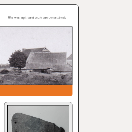
Wee weet agin neet veule van oense streek
→