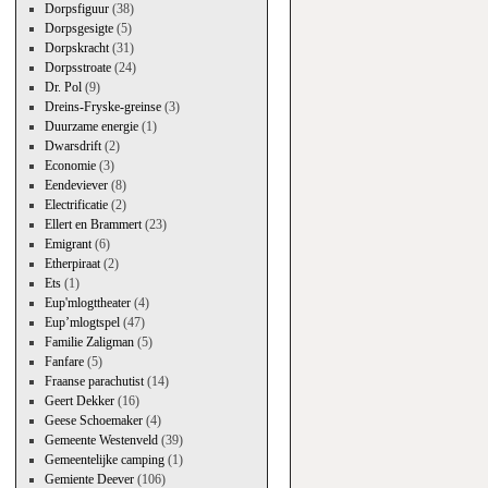
Dorpsfiguur
(38)
Dorpsgesigte
(5)
Dorpskracht
(31)
Dorpsstroate
(24)
Dr. Pol
(9)
Dreins-Fryske-greinse
(3)
Duurzame energie
(1)
Dwarsdrift
(2)
Economie
(3)
Eendeviever
(8)
Electrificatie
(2)
Ellert en Brammert
(23)
Emigrant
(6)
Etherpiraat
(2)
Ets
(1)
Eup'mlogttheater
(4)
Eup’mlogtspel
(47)
Familie Zaligman
(5)
Fanfare
(5)
Fraanse parachutist
(14)
Geert Dekker
(16)
Geese Schoemaker
(4)
Gemeente Westenveld
(39)
Gemeentelijke camping
(1)
Gemiente Deever
(106)