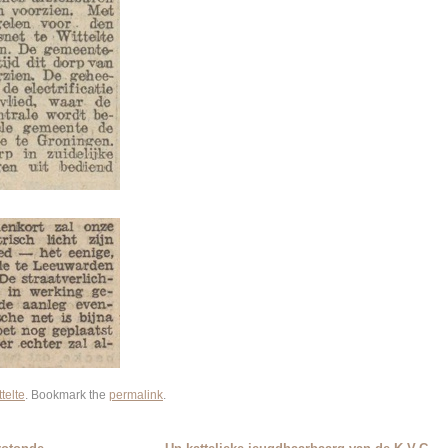
telte
. Bookmark the
permalink
.