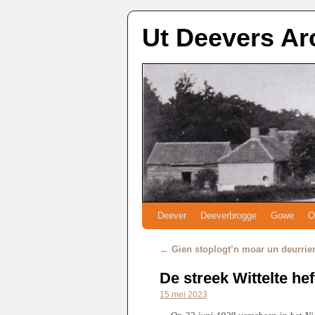
Ut Deevers Ar
Deever
Deeverbrogge
Gowe
O
←
Gien stoplogt’n moar un deurrie
De streek Wittelte he
15 mei 2023