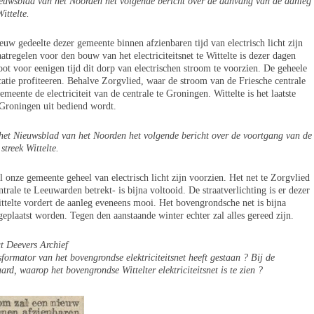
ieuwsblad van het Noorden het volgende bericht over de aanvang van de aanleg
Wittelte.
uw gedeelte dezer gemeente binnen afzienbaren tijd van electrisch licht zijn
regelen voor den bouw van het electriciteitsnet te Wittelte is dezer dagen
t voor eenigen tijd dit dorp van electrischen stroom te voorzien. De geheele
catie profiteeren. Behalve Zorgvlied, waar de stroom van de Friesche centrale
eente de electriciteit van de centrale te Groningen. Wittelte is het laatste
n Groningen uit bediend wordt.
het Nieuwsblad van het Noorden het volgende bericht over de voortgang van de
streek Wittelte.
 onze gemeente geheel van electrisch licht zijn voorzien. Het net te Zorgvlied
trale te Leeuwarden betrekt- is bijna voltooid. De straatverlichting is er dezer
ttelte vordert de aanleg eveneens mooi. Het bovengrondsche net is bijna
eplaatst worden. Tegen den aanstaande winter echter zal alles gereed zijn.
t Deevers Archief
sformator van het bovengrondse elektriciteitsnet heeft gestaan ? Bij de
ard, waarop het bovengrondse Wittelter elektriciteitsnet is te zien ?