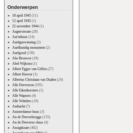
Onderwerpen
10 april 1945
(11)
12 april 1945
(1)
22 november 1944
(1)
Aagterstroate
(28)
Aar'mhuus
(14)
Aardgaswinning
(2)
Aardkundig monument
(2)
Aarfgood
(139)
Abe Brouwer
(19)
Abel Wijkstra
(1)
Albert Egges van Giffen
(27)
Albert Hoever
(1)
Albertus Christiaan van Daalen
(24)
Alle Deeversen
(195)
Alle Eikenhorsters
(1)
Alle Wapsers
(4)
Alle Wittelers
(19)
Ambacht
(7)
Amsterdamse huus
(3)
An de Deeverbrogge
(135)
An de Deeverse sluus
(4)
Ansigtkoate
(402)