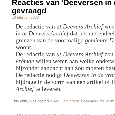
Reacties van ‘Deeversen in
gevraagd
19 februari 2020
De redactie van
ut Deevers Archief
weet
in
ut Deevers Archief
dat het merendeel
grenzen van de voormalige
gemiente D
woont.
De redactie van
ut Deevers Archief
zou
vrömde
willen weten aan welke onderwe
bijzonder aandacht aan zou moeten bes
De redactie nodigt
Deeversen in de vr
bijdrage in de vorm van een artikel of f
Archief
te leveren.
This entry was posted in
Alle Deeversen
. Bookmark the
perma