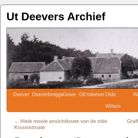
Ut Deevers Archief
Deever
Deeverbrogge
Gowe
Oll’ndeever
Olde
W
Willem
←
Hiele mooie ansichtkoate van de olde
Graf
Kruusstroate