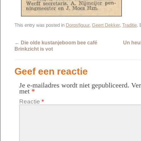
This entry was posted in
Dorpsfiguur
,
Geert Dekker
,
Traditie
.
←
Die olde kustanjeboom bee café
Un heu
Brinkzicht is vot
Geef een reactie
Je e-mailadres wordt niet gepubliceerd.
Ver
met
*
Reactie
*