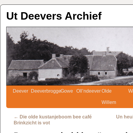
Ut Deevers Archief
Deever
Deeverbrogge
Gowe
Oll’ndeever
Olde
W
Willem
←
Die olde kustanjeboom bee café
Un heu
Brinkzicht is vot