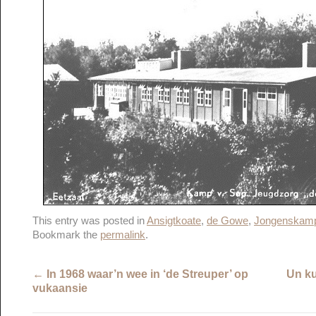
This entry was posted in
Ansigtkoate
,
de Gowe
,
Jongenskamp
Bookmark the
permalink
.
←
In 1968 waar’n wee in ‘de Streuper’ op
Un ku
vukaansie