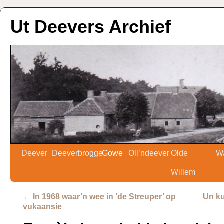
Ut Deevers Archief
Deever
Deeverbrogge
Gowe
Oll’ndeever
Olde
W
Willem
←
In 1968 waar’n wee in ‘de Streuper’ op
Un ku
vukaansie