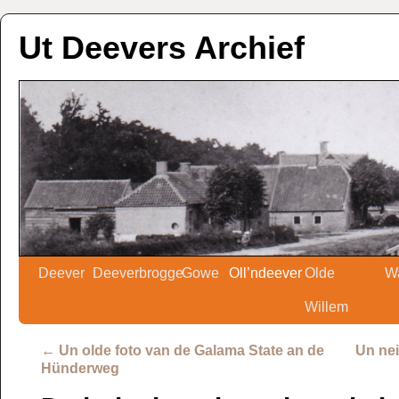
Ut Deevers Archief
Deever
Deeverbrogge
Gowe
Oll’ndeever
Olde
W
Willem
←
Un olde foto van de Galama State an de
Un nei
Hünderweg