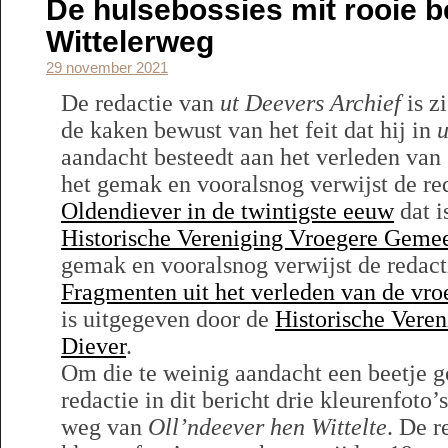
De hulsebossies mit rooie b
Wittelerweg
29 november 2021
De redactie van
ut Deevers Archief
is z
de kaken bewust van het feit dat hij in
u
aandacht besteedt aan het verleden van
het gemak en vooralsnog verwijst de re
Oldendiever in de twintigste eeuw
dat i
Historische Vereniging Vroegere Geme
gemak en vooralsnog verwijst de redacti
Fragmenten uit het verleden van de vr
is uitgegeven door de
Historische Vere
Diever
.
Om die te weinig aandacht een beetje g
redactie in dit bericht drie kleurenfoto’
weg van
Oll’ndeever hen Wittelte
. De r