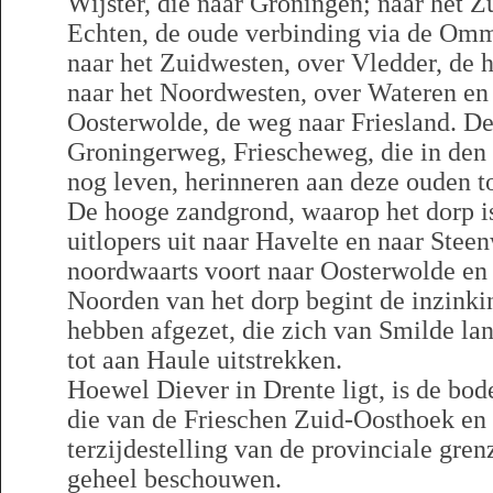
Wijster, die naar Groningen; naar het Z
Echten, de oude verbinding via de Om
naar het Zuidwesten, over Vledder, de 
naar het Noordwesten, over Wateren en 
Oosterwolde, de weg naar Friesland. D
Groningerweg, Friescheweg, die in de
nog leven, herinneren aan deze ouden t
De hooge zandgrond, waarop het dorp is
uitlopers uit naar Havelte en naar Steen
noordwaarts voort naar Oosterwolde en
Noorden van het dorp begint de inzinki
hebben afgezet, die zich van Smilde la
tot aan Haule uitstrekken.
Hoewel Diever in Drente ligt, is de bod
die van de Frieschen Zuid-Oosthoek e
terzijdestelling van de provinciale gren
geheel beschouwen.