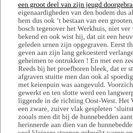
een groot deel van zijn jeugd doorgebra
eigenaardigheden van den bodem dus al
hem dus ook ’t bestaan van een grooten,
bosch tegenover het Werkhuis, niet ver
bekend en ook wist hij, dat uit een heuv
geleden urnen zijn opgegraven. Eerst th
geven aan zijn lang gekoesterd verlang
geheimen te ontrukken ! En met een zeer
Reeds bij het proefboren bleek, dat er s
afgraven stuitte men dan ook al spoedig
met keienpuin was aangevuld. Voorzich
gewerkt en ten slotte werd een langwerp
liggende in de richting Oost-West. Het
een zware, zuiver vlak gespleten ‘sluitst
zooals men dit bij de hunnebedden aant
herinnerde aan dien van de hunnebedden,
veel kleinere steenen gebruikt waren e