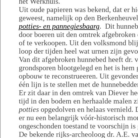
het Werkhuis.
Uit oude papieren was bekend, dat er hi
geweest, namelijk op den Berkenheuve
potties- en pannegiesbaarg
. Dit hunneb
door boeren uit den omtrek afgebroken 
of te verkoopen. Uit den volksmond blijk
loop der tijden heel wat urnen zijn gev
Van dit afgebroken hunnebed heeft dr. 
grondsporen blootgelegd en het is hem
opbouw te reconstrueeren. Uit gevonden
één lijn is te stellen met de hunnebedd
Er zit daar in den omtrek van Diever he
tijd in den bodem en herhaalde malen zi
potties
opgedolven en helaas vernield. D
er nu een belangrijk vóór-historisch m
ongeschonden toestand te voorschijn is
De bekende rijks-archeoloog dr. A.E. va