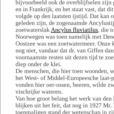
bijvoorbeeld ook de overblijfselen zi
en in Frankrijk, en het staat vast, dat di
volgde op den laatsten ijstijd. Dat kan 
geleden zijn, de zogenaamde Ancylusti
zoetwaterslak
Ancylus fluviatilus
, die 
Noorwegen was toen namelijk met Den
Oostzee was een zoetwatermeer. Onze k
nog niet, vandaar dat dr. van Giffen da
voornaamste resten uit dezen tijd te zo
diep onder de klei.
De menschen, die hier toen woonden, 
het West- of Middel-Europeesche laat-pa
vonden hier oer-ossen, beeren, wilde zw
vischrijke wateren.
Van hoe groot belang het werk van den 
blijken uit het feit, dat nog in 1927 Mr.
toenmaligen stand der wetenschap in z