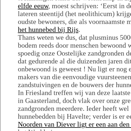
elfde eeuw
, moest schrijven: ‘Eerst in 
lateren steentijd (het neolithicum) krij
oudste bewoners, die als voornaamste
het hunnebed bij Rijs
.
Thans weten we dus, dat plusminus 5000
bodem reeds door menschen bewoond w
spoedig onze Oostelijke zandgronden de
dat gedurende al die duizenden jaren di
onbewoond is geweest ! Nu ligt er nog 
makers van die eenvoudige vuursteenen 
zandstuivingen en de bouwers der hunn
In Friesland treffen wij van deze laatst
in Gaasterland, doch vlak over onze gre
zandgronden meerdere. Ieder heeft wel
hunnebedden bij Havelte; verder is er 
Noorden van Diever ligt er een aan de