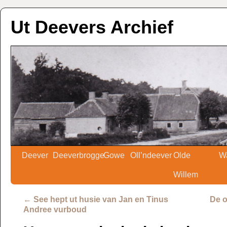
Ut Deevers Archief
Deever
Deeverbrogge
Gowe
Oll’ndeever
Olde
W
Willem
←
See hept ut husie van Jan en Tinus
De o
Andree vurboud