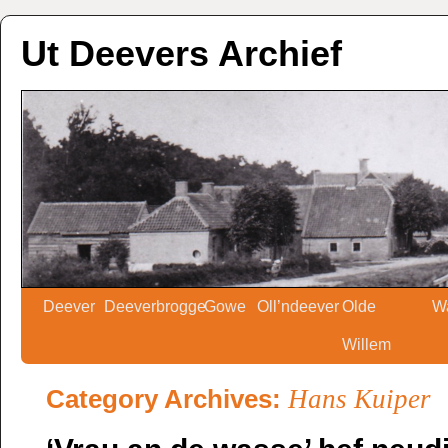
Ut Deevers Archief
Deever
Deeverbrogge
Gowe
Oll’ndeever
Olde
W
Willem
Category Archives:
Hans Kuiper