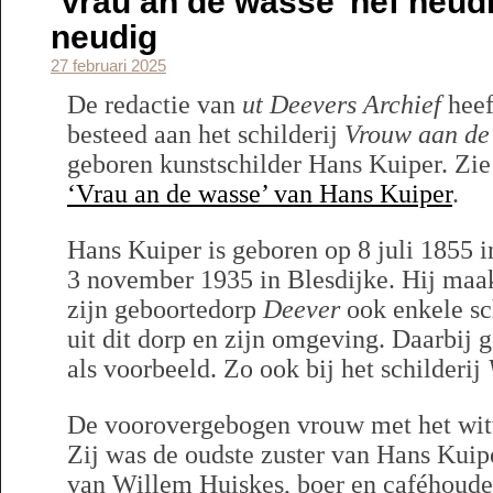
‘Vrau an de wasse’ hef neudi
neudig
27 februari 2025
De redactie van
ut Deevers Archief
heef
besteed aan het schilderij
Vrouw aan de
geboren kunstschilder Hans Kuiper. Zie
‘Vrau an de wasse’ van Hans Kuiper
.
Hans Kuiper is geboren op 8 juli 1855 
3 november 1935 in Blesdijke. Hij ma
zijn geboortedorp
Deever
ook enkele sc
uit dit dorp en zijn omgeving. Daarbij g
als voorbeeld. Zo ook bij het schilderij
De voorovergebogen vrouw met het witte
Zij was de oudste zuster van Hans Kui
van Willem Huiskes, boer en caféhoud