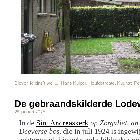
Diever, ie bint 't wel ...
,
Hans Kuiper
,
Heufdstroate
,
Kuunst
,
Pe
De gebraandskilderde Lode
28 januari 2025
In de
Sint Andreaskerk
op Zorgvliet, a
Deeverse bos,
die in juli 1924 is ingewi
achtergevel drie gebrandschilderde ram