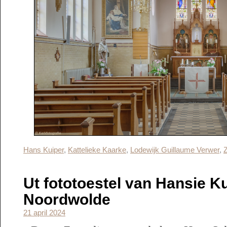
Hans Kuiper
,
Kattelieke Kaarke
,
Lodewijk Guillaume Verwer
,
Z
Ut fototoestel van Hansie K
Noordwolde
21 april 2024