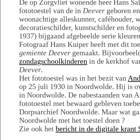
De op Zorgvliet wonende heer Hans Sal
fototoestel van de in
Deever
geboren en
woonachtige alleskunner, caféhouder, wi
decoratieschilder, kunstschilder en fot
1937) bijgaand afgebeelde serie kleure
Fotograaf Hans Kuiper heeft met dit toes
gemiente Deever
gemaakt. Bijvoorbeel
zondagschoolkinderen
in de kerkhof va
Deever
.
Het fototoestel was in het bezit van
And
op 25 juli 1930 in Noordwolde. Hij is 
in Noordwolde. De nabestaanden van An
fototoestel met bewaard gebleven toeb
Dorpsarchief Noordwolde. Maar wat gaa
Noordwolde met het toestel doen ?
Zie ook het
bericht in de digitale krant