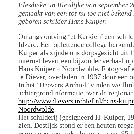
Blesdieke’ in Blesdijke van september 
gemaakt van een tot nu toe niet bekend 
geboren schilder Hans Kuiper.
Onlangs ontving ‘et Karkien’ een schilde
Idzard. Een oplettende collega herkend
Kuiper als zijnde ons dorpsgezicht uit
internet levert een bijzonder verhaal o
Hans Kuiper – Noordwolde. Fotograaf e
te Diever, overleden in 1937 door een o
In het ‘Deevers Archief’ vinden we flin
achtergrondinformatie over de regionaa
http://www.dieversarchief.nl/hans-kuipe
Noordwolde
.
Het schilderij (gesigneerd H. Kuiper, 1
zien. Destijds stond er een houten toe
waren nog een stuk kleiner dan nu, 85 la