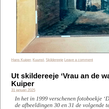
Hans Kuiper
,
Kuunst
,
Skildereeje
Leave a comment
Ut skildereeje ‘Vrau an de 
Kuiper
31 januari 2025
In het in 1999 verschenen fotoboekje ‘Die
de afbeeldingen 30 en 31 de volgende t