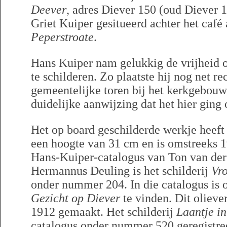
Deever
, adres Diever 150 (oud Diever 
Griet Kuiper gesitueerd achter het café
Peperstroate
.
Hans Kuiper nam gelukkig de vrijheid o
te schilderen. Zo plaatste hij nog net re
gemeentelijke toren bij het kerkgebouw
duidelijke aanwijzing dat het hier gin
Het op board geschilderde werkje heeft
een hoogte van 31 cm en is omstreeks 1
Hans-Kuiper-catalogus van Ton van der
Hermannus Deuling is het schilderij
Vr
onder nummer 204. In die catalogus is
Gezicht op Diever
te vinden. Dit oliever
1912 gemaakt. Het schilderij
Laantje i
catalogus onder nummer 520 geregistree