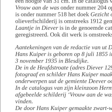
een hoogte van 31 cm. In de catalogus
Vrouw aan de was
onder nummer 204 op
is onder nummer 518 het doek
Gezicht 
olieverfschilderij is omstreeks 1912 gem
Laantje in Diever
is in de genoemde ca
geregistreerd. Ook dit werk is omstreek
Aantekeningen van de redactie van ut D
Hans Kuiper is geboren op 8 juli 1855 i
3 november 1935 in Blesdijke.
De in de Heufdstroate (adres Diever 12
fotograaf en schilder Hans Kuiper maak
onderwerpen uut de gemiente Deever ook
In de catalogus van zijn kleinzoon Herm
afgebeelde schilderij ‘Vrouw aan de wa
vinden.
De door Hans Kuiper gemaakte zwart-wi