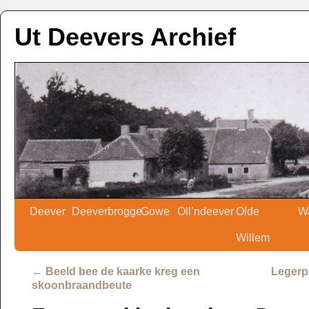
Ut Deevers Archief
Deever
Deeverbrogge
Gowe
Oll’ndeever
Olde
W
Willem
←
Beeld bee de kaarke kreg een
Legerp
skoonbraandbeute