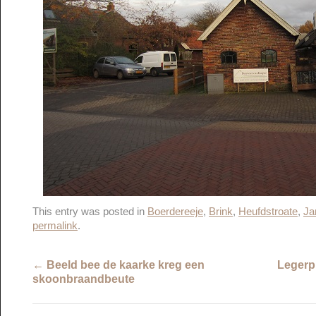
This entry was posted in
Boerdereeje
,
Brink
,
Heufdstroate
,
Ja
permalink
.
←
Beeld bee de kaarke kreg een
Legerp
skoonbraandbeute