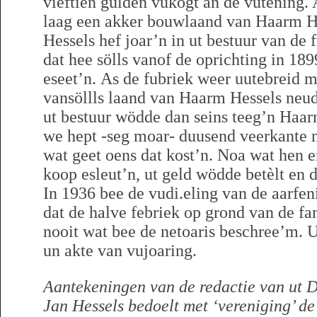
vieftien gulden vukogt an de vutening. 
laag een akker bouwlaand van Haarm H
Hessels hef joar’n in ut bestuur van de 
dat hee sölls vanof de oprichting in 189
eseet’n. As de fubriek weer uutebreid 
vansöllls laand van Haarm Hessels neu
ut bestuur wödde dan seins teeg’n Haa
we hept -seg moar- duusend veerkante 
wat geet oens dat kost’n. Noa wat hen 
koop esleut’n, ut geld wödde betèlt en 
In 1936 bee de vudi.eling van de aarfe
dat de halve febriek op grond van de fa
nooit wat bee de netoaris beschree’m. Ut
un akte van vujoaring.
Aantekeningen van de redactie van ut D
Jan Hessels bedoelt met ‘vereniging’ de