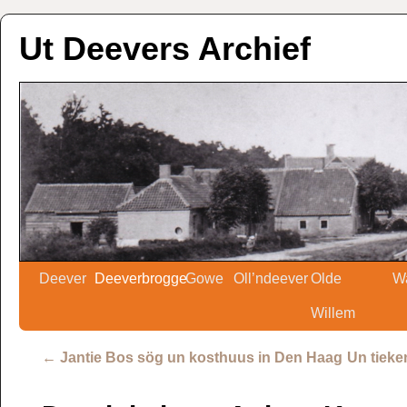
Ut Deevers Archief
Deever
Deeverbrogge
Gowe
Oll’ndeever
Olde
W
Willem
←
Jantie Bos sög un kosthuus in Den Haag
Un tieke