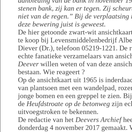
aanbieding van de bank in november 19
stenen bank, zij kan er tegen. Zij scheur
niet van de regen.”
Bij de verplaatsing 
deze bewering juist is geweest.
De hier getoonde zwart-wit ansichtkaa
te koop bij Levensmiddelenbedrijf Alb
Diever (Dr.), telefoon 05219-1221. De 
echte fanatieke verzamelaars van ansic
Deever
willen weten of van deze ansich
bestaan. Wie reageert ?
Op de ansichtkaart uit 1965 is inderda
van plantsoen met een wandelpad, roze
jonge bomen en een greppel te zien. Bij
de
Heufdstroate op de betonweg
zijn ec
uitvoegstroken te bekennen.
De redactie van het
Deevers Archief
hee
donderdag 4 november 2017 gemaakt. We