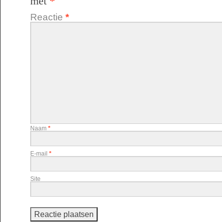
met
*
Reactie
*
Naam
*
E-mail
*
Site