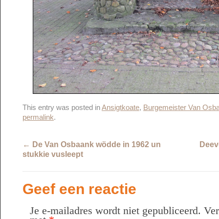
This entry was posted in
Ansigtkoate
,
Burgemeister Van Osb
permalink
.
←
De Van Osbaank wödde in 1962 un
Deev
stukkie vusleept
Geef een reactie
Je e-mailadres wordt niet gepubliceerd.
Ver