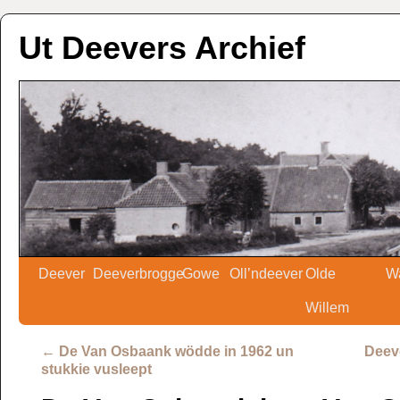
Ut Deevers Archief
Deever
Deeverbrogge
Gowe
Oll’ndeever
Olde
W
Willem
←
De Van Osbaank wödde in 1962 un
Deev
stukkie vusleept