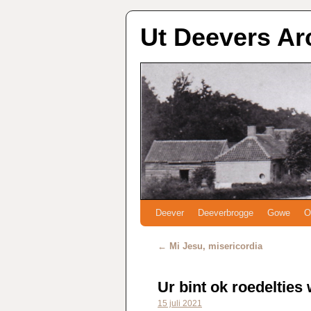
Ut Deevers Ar
Deever
Deeverbrogge
Gowe
O
←
Mi Jesu, misericordia
Ur bint ok roedelties
15 juli 2021