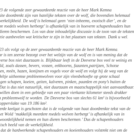
23 de volgende zeer gewaardeerde reactie van de heer Mark Kemna
te doordrenkt zijn van hatelijke teksten over de wolf, die bovendien helemaal
werkelijkheid. De wolf is helemaal geen ‘niet-inheems, exotisch dier’, en de
re roedels wolven herbergt’ is afhankelijk van in hoeverre schapenhouders hun
ieren beschermen. Los van deze inhoudelijke discussie is de toon van de teksten
tie aanbevelen wat kritischer te zijn in het plaatsen van teksten. Dank u wel.
23 als volgt op de zeer gewaardeerde reactie van de heer Mark Kemna.
r is ten zeerste bezorgt over het welzijn van de wolf en is van mening dat de
rse bos niet duurzaam is. Blijkbaar leeft in de Deeverse bos veel te weinig en
ld, zoals dassen, bevers, vossen, eekhoorns, fazanten,patrijzen, Schotse
en, reeën, hazen, konijnen en vogels voor de wolf en volgt hij de weg van de
eltje uitheemse probleemwolven voor zijn vleesbehoefte op grote schaal
gen schapen, koeien, geiten, kalveren, pinken, paarden en pony’s buiten de
Dat is dus niet natuurlijk, niet duurzaam en maatschappelijk niet aanvaardbaar.
willen doen in een gebiedje van een paar vierkante kilometer steeds drukker
 en probleemwolf te worden. De Deeverse bos van slechts 61 km² is bijvoorbeeld
oppervlakte van 19.186 km².
eerde keelgat is geschoten dat is de volgende van haat doordrenkte tekst van de
t Wold ‘makkelijk meerdere roedels wolven herbergt’ is afhankelijk van in
woordelijkheid nemen en hun dieren beschermen.’ Dus de schapenhouders
tisch beeld van de werkelijkheid.
 dat de hardwerkende schapenhouders en koeienhouders volstrekt niet om de