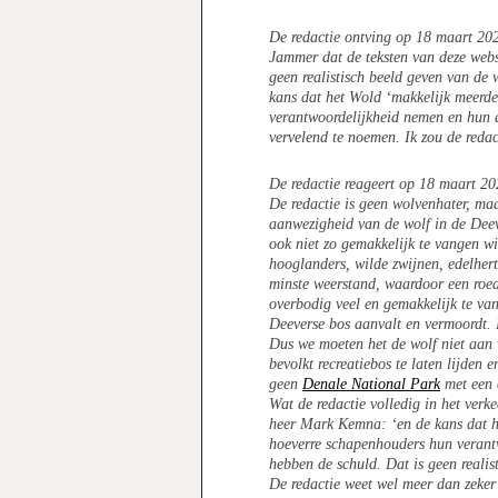
De redactie ontving op 18 maart 20
Jammer dat de teksten van deze websi
geen realistisch beeld geven van de 
kans dat het Wold ‘makkelijk meerde
verantwoordelijkheid nemen en hun d
vervelend te noemen. Ik zou de redac
De redactie reageert op 18 maart 20
De redactie is geen wolvenhater, maa
aanwezigheid van de wolf in de Deeve
ook niet zo gemakkelijk te vangen wi
hooglanders, wilde zwijnen, edelhert
minste weerstand, waardoor een roed
overbodig veel en gemakkelijk te van
Deeverse bos aanvalt en vermoordt. 
Dus we moeten het de wolf niet aan 
bevolkt recreatiebos te laten lijden
geen
Denale National Park
met een 
Wat de redactie volledig in het verk
heer Mark Kemna: ‘en de kans dat he
hoeverre schapenhouders hun verant
hebben de schuld. Dat is geen realis
De redactie weet wel meer dan zeker