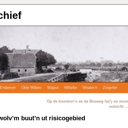
chief
ll’ndeever
Olde Willem
Wapse
Wittelte
Woater’n
Zorgvliet
Op de boortoor’n an de Bosweg hai’j un moo
uutsicht
 wolv’m buut’n ut risicogebied