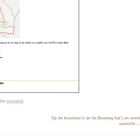
 the
permalink
.
Op de boortoor’n an de Bosweg hai’j un moo
uutsicht