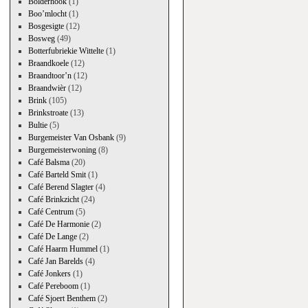
Bolderhook
(1)
Boo’mlocht
(1)
Bosgesigte
(12)
Bosweg
(49)
Botterfubriekie Wittelte
(1)
Braandkoele
(12)
Braandtoor’n
(12)
Braandwièr
(12)
Brink
(105)
Brinkstroate
(13)
Bultie
(5)
Burgemeister Van Osbank
(9)
Burgemeisterwoning
(8)
Café Balsma
(20)
Café Barteld Smit
(1)
Café Berend Slagter
(4)
Café Brinkzicht
(24)
Café Centrum
(5)
Café De Harmonie
(2)
Café De Lange
(2)
Café Haarm Hummel
(1)
Café Jan Barelds
(4)
Café Jonkers
(1)
Café Pereboom
(1)
Café Sjoert Benthem
(2)