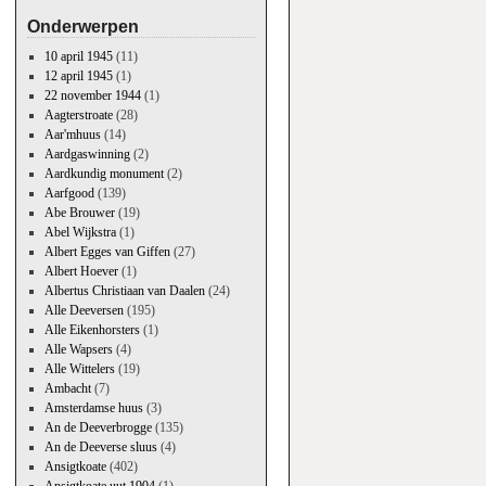
Onderwerpen
10 april 1945
(11)
12 april 1945
(1)
22 november 1944
(1)
Aagterstroate
(28)
Aar'mhuus
(14)
Aardgaswinning
(2)
Aardkundig monument
(2)
Aarfgood
(139)
Abe Brouwer
(19)
Abel Wijkstra
(1)
Albert Egges van Giffen
(27)
Albert Hoever
(1)
Albertus Christiaan van Daalen
(24)
Alle Deeversen
(195)
Alle Eikenhorsters
(1)
Alle Wapsers
(4)
Alle Wittelers
(19)
Ambacht
(7)
Amsterdamse huus
(3)
An de Deeverbrogge
(135)
An de Deeverse sluus
(4)
Ansigtkoate
(402)