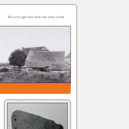
Wee weet agin neet veule van oense streek
i
→