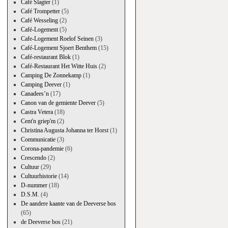
Café Slagter
(1)
Café Trompetter
(5)
Café Wesseling
(2)
Café-Logement
(5)
Cafe-Logement Roelof Seinen
(3)
Café-Logement Sjoert Benthem
(15)
Café-restaurant Blok
(1)
Café-Restaurant Het Witte Huis
(2)
Camping De Zonnekamp
(1)
Camping Deever
(1)
Canadees’n
(17)
Canon van de gemiente Deever
(5)
Castra Vetera
(18)
Cent'n griep'm
(2)
Christina Augusta Johanna ter Horst
(1)
Communicatie
(3)
Corona-pandemie
(6)
Crescendo
(2)
Cultuur
(29)
Cultuurhistorie
(14)
D-nummer
(18)
i
D.S.M.
(4)
→
De aandere kaante van de Deeverse bos
(65)
de Deeverse bos
(21)