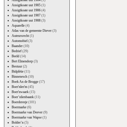
Ansigtkoate uut 1904
(1)
Ansigtkoate uut 1905
(1)
Ansigtkoate uut 1906
(4)
Ansigtkoate uut 1907
(1)
Ansigtkoate uut 1908
(3)
Aquarelle
(4)
Atlas van de gemeente Diever
(3)
Auteursrecht
(1)
Automobiel
(3)
Baander
(10)
Bedrief
(29)
Beeld
(14)
Bert Elmendorp
(3)
Bestuur
(2)
Bidplètie
(11)
Binnenesch
(10)
Boek An de Brogge
(17)
Boer'nlee'm
(45)
Boer'nwaark
(15)
Boer’nlienbaank
(11)
Boerdereeje
(101)
Boermarke
(6)
Boermarke van Deever
(9)
Boermarke van Wapse
(1)
Bolder’n
(5)