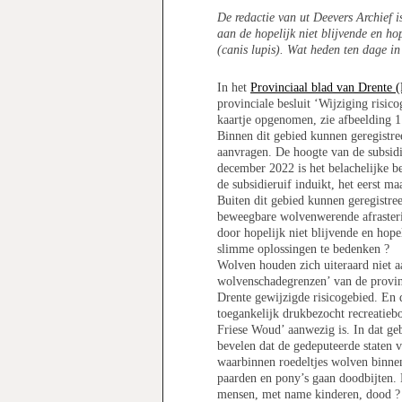
De redactie van ut Deevers Archief 
aan de hopelijk niet blijvende en ho
(canis lupis). Wat heden ten dage in
In het
Provinciaal blad van Drente 
provinciale besluit ‘Wijziging risico
kaartje opgenomen, zie afbeelding 1
Binnen dit gebied kunnen geregistr
aanvragen. De hoogte van de subsidi
december 2022 is het belachelijke b
de subsidieruif induikt, het eerst maa
Buiten dit gebied kunnen geregistree
beweegbare wolvenwerende afrasterin
door hopelijk niet blijvende en hop
slimme oplossingen te bedenken ?
Wolven houden zich uiteraard niet a
wolvenschadegrenzen’ van de provi
Drente gewijzigde risicogebied. En 
toegankelijk drukbezocht recreatie
Friese Woud’ aanwezig is. In dat geb
bevelen dat de gedeputeerde staten v
waarbinnen roedeltjes wolven binnen 
paarden en pony’s gaan doodbijten. 
mensen, met name kinderen, dood ?