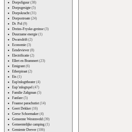
Dorpsfiguur
(38)
Dorpsgesigte
(5)
Dorpskracht
(31)
Dorpsstroate
(24)
Dr. Pol
(9)
Dreins-Fryske-greinse
(3)
Duurzame energie
(1)
Dwarsdrift
(2)
Economie
(3)
Eendeviever
(8)
Electrificatie
(2)
Ellert en Brammert
(23)
Emigrant
(6)
Etherpiraat
(2)
Ets
(1)
Eup'mlogttheater
(4)
Eup’mlogtspel
(47)
Familie Zaligman
(5)
Fanfare
(5)
Fraanse parachutist
(14)
Geert Dekker
(16)
Geese Schoemaker
(4)
Gemeente Westenveld
(39)
Gemeentelijke camping
(1)
Gemiente Deever
(106)