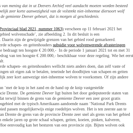
is van mening dat in ut Deevers Archief veel aandacht moeten worden besteed
pelijk zeer korte aanwezigheid van de volstrekt niet-inheemse diersoort wolf
 de gemiente Deever gebeurt, dat is morgen al geschiedenis.
(Provinciaal blad 2021, nummer 1063)
verscheen op 11 februari 2021 het
gebied wolvenschade’, zie afbeelding 2. In dit besluit is een
. Daarin zijn de gewijzigde grenzen van het gebied rood gemarkeerd.
eerde schapen- en geitenhouders
subsidie voor wolvenwerende afrasteringen
e bedraagt ten hoogste € 20.000,- In de periode 1 januari 2021 tot en met 31
edrag van ten hoogste € 200.000,- beschikbaar voor deze regeling. Wie het eers
lt.
rde schapen- en geitenhouders wellicht niets anders doen, dan zelf vaste of
gen uit eigen zak te betalen, teneinde het doodbijten van schapen en geiten
elijk zeer kort aanwezige niet-inheemse wolven te voorkomen. Of zijn andere
an ‘met de kop in het zand en de hand op de knip vastgestelde
ncie Drente. De
gemiente Deever
ligt buiten het door gedeputeerde staten van
dat terwijl binnen de grens van de
gemiente Deever
een zeer groot gratis
bosgebied met de typisch Amerikaans aandoende naam ‘National Park Drents
ied passen mogelijkerwijs enige roedeltjes wolven. Het is ten zeerste aan te
an Drente de grens van de provincie Drente zeer snel als grens van het gebied
enkele jaren op grote schaal schapen, geiten, koeien, pinken, kalveren,
Hoe eenvoudig kan het besturen van een provincie zijn. Bijten wolven ook