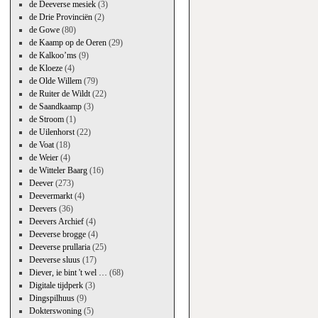
de Deeverse mesiek
(3)
de Drie Provinciën
(2)
de Gowe
(80)
de Kaamp op de Oeren
(29)
de Kalkoo’ms
(9)
de Kloeze
(4)
de Olde Willem
(79)
de Ruiter de Wildt
(22)
de Saandkaamp
(3)
de Stroom
(1)
de Uilenhorst
(22)
de Voat
(18)
de Weier
(4)
de Witteler Baarg
(16)
Deever
(273)
Deevermarkt
(4)
Deevers
(36)
Deevers Archief
(4)
Deeverse brogge
(4)
Deeverse prullaria
(25)
Deeverse sluus
(17)
Diever, ie bint 't wel …
(68)
Digitale tijdperk
(3)
Dingspilhuus
(9)
Dokterswoning
(5)