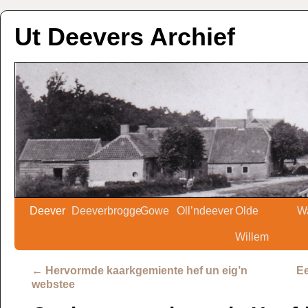
Ut Deevers Archief
Deever
Deeverbrogge
Gowe
Oll’ndeever
Olde
W
Willem
←
Hervormde kaarkgemiente hef un eig’n
Ee
webstee