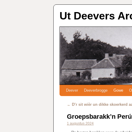
Ut Deevers Ar
Deever
Deeverbrogge
Gowe
O
←
D’r sit wièr un dikke skoerkerd a
Groepsbarakk’n Perú
1 augustus 2024