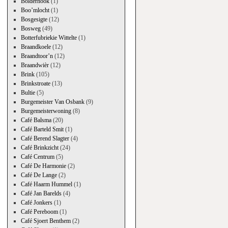
Bolderhook
(1)
Boo’mlocht
(1)
Bosgesigte
(12)
Bosweg
(49)
Botterfubriekie Wittelte
(1)
Braandkoele
(12)
Braandtoor’n
(12)
Braandwièr
(12)
Brink
(105)
Brinkstroate
(13)
Bultie
(5)
Burgemeister Van Osbank
(9)
Burgemeisterwoning
(8)
Café Balsma
(20)
Café Barteld Smit
(1)
Café Berend Slagter
(4)
Café Brinkzicht
(24)
Café Centrum
(5)
Café De Harmonie
(2)
Café De Lange
(2)
Café Haarm Hummel
(1)
Café Jan Barelds
(4)
Café Jonkers
(1)
Café Pereboom
(1)
Café Sjoert Benthem
(2)