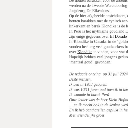
De houten barakken voor de arbeid
werden na de Tweede Wereldoorlog g
Jeugdzorg De Eikenhorst.
Op de hier afgebeelde ansichtkaart, d
houten barakken met de cynisch aan
linkerkant en barak Klondike is de b
In Perú is het mythische goudland 
zijn enige gegevens over
El Dorado
In Klondike in Canada, in de ‘goldr
vonden heel erg veel goudzoekers he
over
Klondike
te vinden, voor wat d
Hopelijk hebben veel jongens gedur
‘mentaal goud’ gevonden.
De redactie ontving op 31 juli 202
Beste mensen,
Ik ben in 1953 geboren.
Ik was 10/11 jaren oud toen ik in k
Ik woonde in barak Perú.
Onze leider was de heer Klein Hofme
….en ik mocht ook in de keuken wer
En ik heb cantharellen geplukt in h
Met vriendelijke groet