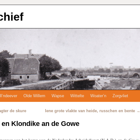
chief
ll’ndeever
Olde Willem
Wapse
Wittelte
Woater’n
Zorgvliet
agter de skure
Iene grote vlakte van heide, russchen en bente
 en Klondike an de Gowe