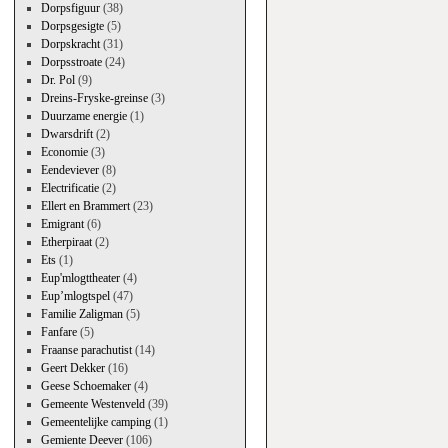
Dorpsfiguur
(38)
Dorpsgesigte
(5)
Dorpskracht
(31)
Dorpsstroate
(24)
Dr. Pol
(9)
Dreins-Fryske-greinse
(3)
Duurzame energie
(1)
Dwarsdrift
(2)
Economie
(3)
Eendeviever
(8)
Electrificatie
(2)
Ellert en Brammert
(23)
Emigrant
(6)
Etherpiraat
(2)
Ets
(1)
Eup'mlogttheater
(4)
Eup’mlogtspel
(47)
Familie Zaligman
(5)
Fanfare
(5)
Fraanse parachutist
(14)
Geert Dekker
(16)
Geese Schoemaker
(4)
Gemeente Westenveld
(39)
Gemeentelijke camping
(1)
Gemiente Deever
(106)