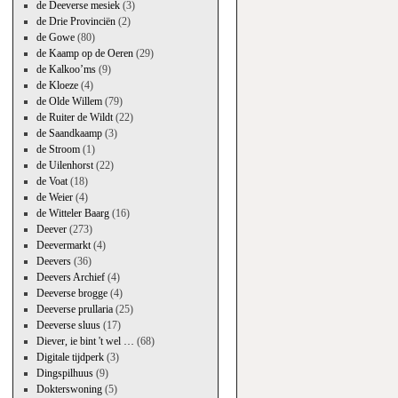
de Deeverse mesiek
(3)
de Drie Provinciën
(2)
de Gowe
(80)
de Kaamp op de Oeren
(29)
de Kalkoo’ms
(9)
de Kloeze
(4)
de Olde Willem
(79)
de Ruiter de Wildt
(22)
de Saandkaamp
(3)
de Stroom
(1)
de Uilenhorst
(22)
de Voat
(18)
de Weier
(4)
de Witteler Baarg
(16)
Deever
(273)
Deevermarkt
(4)
Deevers
(36)
Deevers Archief
(4)
Deeverse brogge
(4)
Deeverse prullaria
(25)
Deeverse sluus
(17)
Diever, ie bint 't wel …
(68)
Digitale tijdperk
(3)
Dingspilhuus
(9)
Dokterswoning
(5)