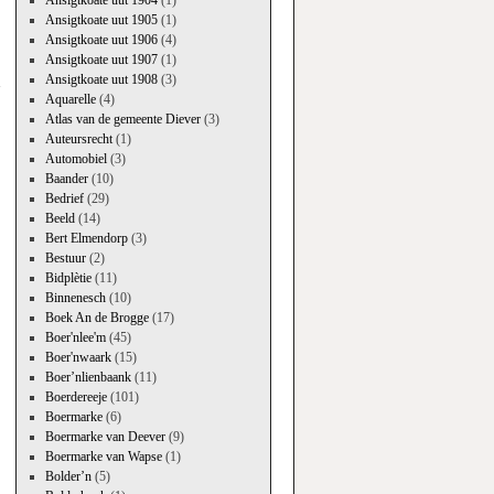
Ansigtkoate uut 1904
(1)
Ansigtkoate uut 1905
(1)
Ansigtkoate uut 1906
(4)
→
Ansigtkoate uut 1907
(1)
Ansigtkoate uut 1908
(3)
Aquarelle
(4)
Atlas van de gemeente Diever
(3)
Auteursrecht
(1)
Automobiel
(3)
Baander
(10)
Bedrief
(29)
Beeld
(14)
Bert Elmendorp
(3)
Bestuur
(2)
Bidplètie
(11)
Binnenesch
(10)
Boek An de Brogge
(17)
Boer'nlee'm
(45)
Boer'nwaark
(15)
Boer’nlienbaank
(11)
Boerdereeje
(101)
Boermarke
(6)
Boermarke van Deever
(9)
Boermarke van Wapse
(1)
Bolder’n
(5)