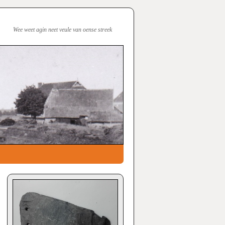
Wee weet agin neet veule van oense streek
→