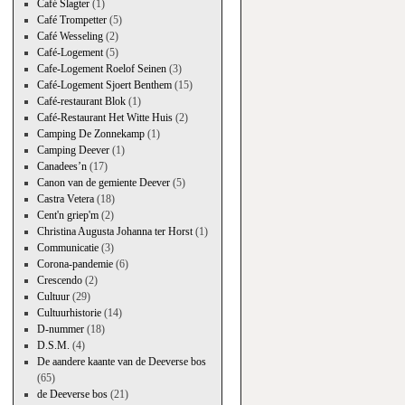
Café Slagter
(1)
Café Trompetter
(5)
Café Wesseling
(2)
Café-Logement
(5)
Cafe-Logement Roelof Seinen
(3)
Café-Logement Sjoert Benthem
(15)
Café-restaurant Blok
(1)
Café-Restaurant Het Witte Huis
(2)
Camping De Zonnekamp
(1)
Camping Deever
(1)
Canadees’n
(17)
Canon van de gemiente Deever
(5)
Castra Vetera
(18)
Cent'n griep'm
(2)
Christina Augusta Johanna ter Horst
(1)
Communicatie
(3)
Corona-pandemie
(6)
Crescendo
(2)
Cultuur
(29)
Cultuurhistorie
(14)
D-nummer
(18)
D.S.M.
(4)
De aandere kaante van de Deeverse bos
(65)
de Deeverse bos
(21)