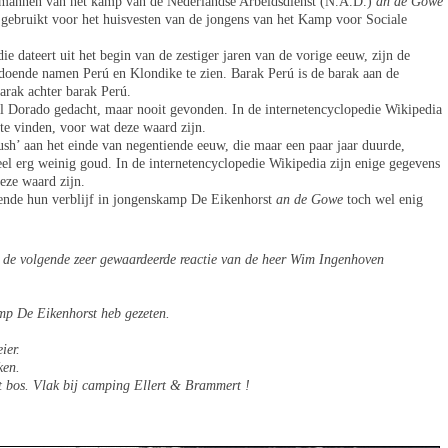
smannen van het kamp van de Nederlandse Arbeidsdienst (N.A.D.)
an de Gowe
ebruikt voor het huisvesten van de jongens van het Kamp voor Sociale
ie dateert uit het begin van de zestiger jaren van de vorige eeuw, zijn de
doende namen Perú en Klondike te zien. Barak Perú is de barak aan de
arak achter barak Perú.
El Dorado gedacht, maar nooit gevonden. In de internetencyclopedie Wikipedia
te vinden, voor wat deze waard zijn.
ush’ aan het einde van negentiende eeuw, die maar een paar jaar duurde,
el erg weinig goud. In de internetencyclopedie Wikipedia zijn enige gegevens
eze waard zijn.
ende hun verblijf in jongenskamp De Eikenhorst
an de Gowe
toch wel enig
4 de volgende zeer gewaardeerde reactie van de heer Wim Ingenhoven
amp De Eikenhorst heb gezeten.
ier.
ken.
et bos. Vlak bij camping Ellert & Brammert !