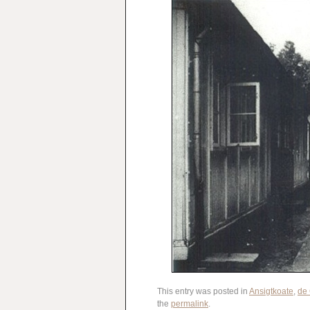
This entry was posted in
Ansigtkoate
,
de
the
permalink
.