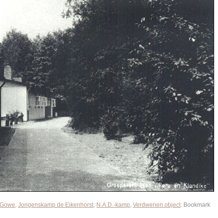
 Gowe
,
Jongenskamp de Eikenhorst
,
N.A.D.-kamp
,
Verdwenen object
. Bookmark