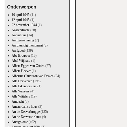
Onderwerpen
10 april 1945
(11)
12 april 1945
(1)
22 november 1944
(1)
Aagterstroate
(28)
Aar'mhuus
(14)
Aardgaswinning
(2)
Aardkundig monument
(2)
Aarfgood
(139)
Abe Brouwer
(19)
Abel Wijkstra
(1)
Albert Egges van Giffen
(27)
Albert Hoever
(1)
Albertus Christiaan van Daalen
(24)
Alle Deeversen
(195)
Alle Eikenhorsters
(1)
Alle Wapsers
(4)
Alle Wittelers
(19)
Ambacht
(7)
Amsterdamse huus
(3)
An de Deeverbrogge
(135)
An de Deeverse sluus
(4)
Ansigtkoate
(402)