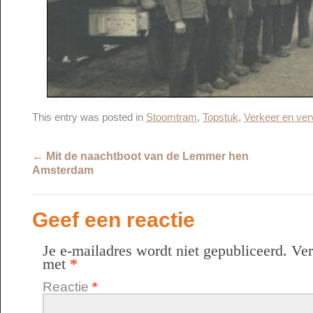
This entry was posted in
Stoomtram
,
Topstuk
,
Verkeer en ver
←
Mit de naachtboot van de Lemmer hen
Amsterdam
Geef een reactie
Je e-mailadres wordt niet gepubliceerd.
Ver
met
*
Reactie
*