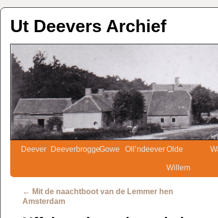
Ut Deevers Archief
Deever
Deeverbrogge
Gowe
Oll’ndeever
Olde
W
Willem
←
Mit de naachtboot van de Lemmer hen
Amsterdam