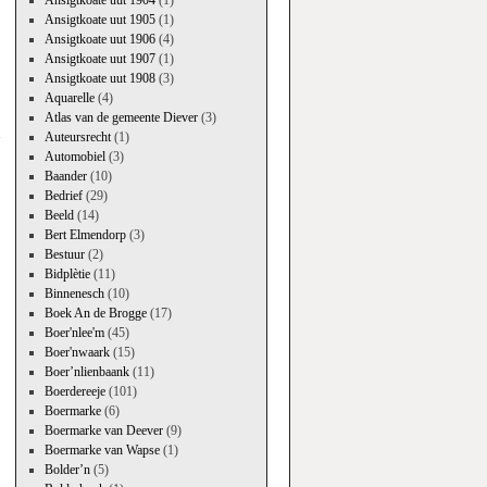
Ansigtkoate uut 1904
(1)
Ansigtkoate uut 1905
(1)
Ansigtkoate uut 1906
(4)
Ansigtkoate uut 1907
(1)
Ansigtkoate uut 1908
(3)
Aquarelle
(4)
→
Atlas van de gemeente Diever
(3)
Auteursrecht
(1)
Automobiel
(3)
Baander
(10)
Bedrief
(29)
Beeld
(14)
Bert Elmendorp
(3)
Bestuur
(2)
Bidplètie
(11)
Binnenesch
(10)
Boek An de Brogge
(17)
Boer'nlee'm
(45)
Boer'nwaark
(15)
Boer’nlienbaank
(11)
Boerdereeje
(101)
Boermarke
(6)
Boermarke van Deever
(9)
Boermarke van Wapse
(1)
Bolder’n
(5)