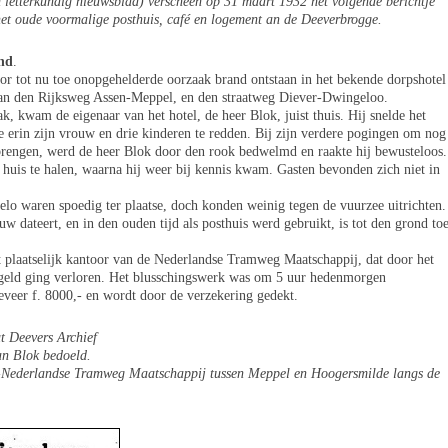
n letterkundig nieuwsblad) verscheen op 31 maart 1932 het volgende berichtje
het oude voormalige posthuis, café en logement an de Deeverbrogge.
and
.
or tot nu toe onopgehelderde oorzaak brand ontstaan in het bekende dorpshotel
 van den Rijksweg Assen-Meppel, en den straatweg Diever-Dwingeloo.
k, kwam de eigenaar van het hotel, de heer Blok, juist thuis. Hij snelde het
erin zijn vrouw en drie kinderen te redden. Bij zijn verdere pogingen om nog
brengen, werd de heer Blok door den rook bedwelmd en raakte hij bewusteloos.
 huis te halen, waarna hij weer bij kennis kwam. Gasten bevonden zich niet in
o waren spoedig ter plaatse, doch konden weinig tegen de vuurzee uitrichten.
uw dateert, en in den ouden tijd als posthuis werd gebruikt, is tot den grond to
et plaatselijk kantoor van de Nederlandse Tramweg Maatschappij, dat door het
 geld ging verloren. Het blusschingswerk was om 5 uur hedenmorgen
veer f. 8000,- en wordt door de verzekering gedekt.
t Deevers Archief
an Blok bedoeld.
d-Nederlandse Tramweg Maatschappij tussen Meppel en Hoogersmilde langs de