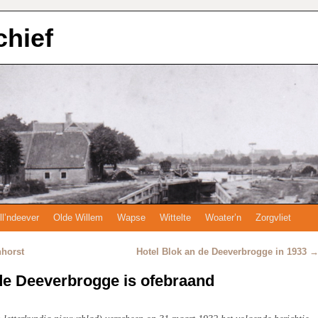
chief
ll’ndeever
Olde Willem
Wapse
Wittelte
Woater’n
Zorgvliet
nhorst
Hotel Blok an de Deeverbrogge in 1933
de Deeverbrogge is ofebraand