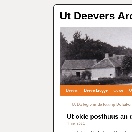
Ut Deevers Ar
Deever
Deeverbrogge
Gowe
O
←
Ut Dallegie in de kaamp De Eike
Ut olde posthuus an 
4 mei 2021