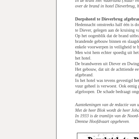
In de krant Het Vaderland (Staat- e
over de brand in hotel Dieverbrug, 
Dorpshotel te Dieverbrug afgebr
Hedennacht omstreeks half één is do
te Diever, gelegen aan de kruising
Op het oogenblik dat de brand uitbra
brandende gebouw binnen en slaagde 
enkele voorwerpen in veiligheid te 
Men wist hem echter spoedig uit het
het hotel.
De brandweren uit Diever en Dwingel
Het gebouw, dat uit de achttiende ee
afgebrand.
In het hotel was tevens gevestigd h
vuur geheel is verwoest. Ook eenig
afgeloopen. De schade bedraagt onge
Aantekeningen van de redactie van u
Met de heer Blok wordt de heer Joh
In 1933 is de tramlijn van de Noor
Drentse Hoofdvaart opgeheven.