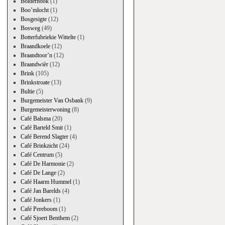
Bolderhook
(1)
Boo’mlocht
(1)
Bosgesigte
(12)
Bosweg
(49)
Botterfubriekie Wittelte
(1)
Braandkoele
(12)
Braandtoor’n
(12)
Braandwièr
(12)
Brink
(105)
Brinkstroate
(13)
Bultie
(5)
Burgemeister Van Osbank
(9)
Burgemeisterwoning
(8)
Café Balsma
(20)
Café Barteld Smit
(1)
Café Berend Slagter
(4)
Café Brinkzicht
(24)
Café Centrum
(5)
Café De Harmonie
(2)
Café De Lange
(2)
Café Haarm Hummel
(1)
Café Jan Barelds
(4)
Café Jonkers
(1)
Café Pereboom
(1)
Café Sjoert Benthem
(2)