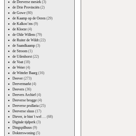
de Deeverse mesiek
(3)
de Drie Provinciën
(2)
de Gowe
(80)
de Kaamp op de Oeren
(29)
de Kalkoo’ms
(9)
de Kloeze
(4)
de Olde Willem
(79)
de Ruiter de Wildt
(22)
de Saandkaamp
(3)
de Stroom
(1)
de Uilenhorst
(22)
de Voat
(18)
de Weier
(4)
de Witteler Baarg
(16)
Deever
(273)
Deevermarkt
(4)
Deevers
(36)
Deevers Archief
(4)
Deeverse brogge
(4)
Deeverse prullaria
(25)
Deeverse sluus
(17)
Diever, ie bint 't wel …
(68)
Digitale tijdperk
(3)
Dingspilhuus
(9)
Dokterswoning
(5)