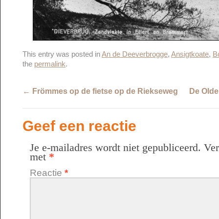
This entry was posted in
An de Deeverbrogge
,
Ansigtkoate
,
B
the
permalink
.
←
Frömmes op de fietse op de Riekseweg
De Olde
Geef een reactie
Je e-mailadres wordt niet gepubliceerd.
Ver
met
*
Reactie
*