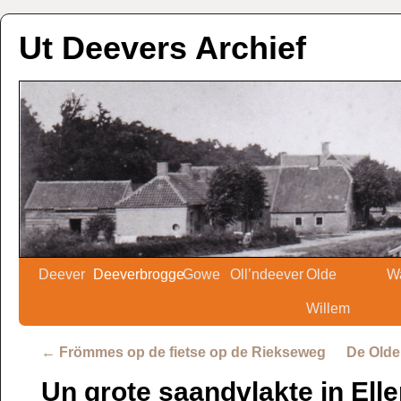
Ut Deevers Archief
Deever
Deeverbrogge
Gowe
Oll’ndeever
Olde
W
Willem
←
Frömmes op de fietse op de Riekseweg
De Olde
Un grote saandvlakte in Ell