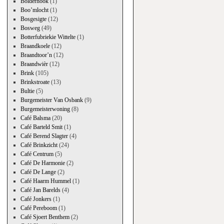
Bolderhook
(1)
Boo’mlocht
(1)
Bosgesigte
(12)
Bosweg
(49)
Botterfubriekie Wittelte
(1)
Braandkoele
(12)
Braandtoor’n
(12)
Braandwièr
(12)
Brink
(105)
Brinkstroate
(13)
Bultie
(5)
Burgemeister Van Osbank
(9)
Burgemeisterwoning
(8)
Café Balsma
(20)
Café Barteld Smit
(1)
Café Berend Slagter
(4)
Café Brinkzicht
(24)
Café Centrum
(5)
Café De Harmonie
(2)
Café De Lange
(2)
Café Haarm Hummel
(1)
Café Jan Barelds
(4)
Café Jonkers
(1)
Café Pereboom
(1)
Café Sjoert Benthem
(2)