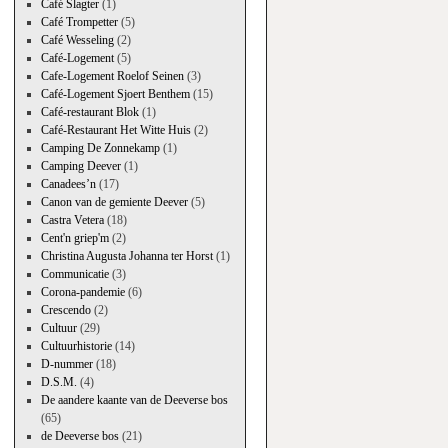
Café Slagter
(1)
Café Trompetter
(5)
Café Wesseling
(2)
Café-Logement
(5)
Cafe-Logement Roelof Seinen
(3)
Café-Logement Sjoert Benthem
(15)
Café-restaurant Blok
(1)
Café-Restaurant Het Witte Huis
(2)
Camping De Zonnekamp
(1)
Camping Deever
(1)
Canadees’n
(17)
Canon van de gemiente Deever
(5)
Castra Vetera
(18)
Cent'n griep'm
(2)
Christina Augusta Johanna ter Horst
(1)
Communicatie
(3)
Corona-pandemie
(6)
Crescendo
(2)
Cultuur
(29)
Cultuurhistorie
(14)
D-nummer
(18)
D.S.M.
(4)
De aandere kaante van de Deeverse bos
(65)
de Deeverse bos
(21)