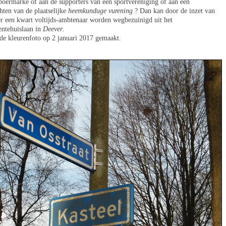
oermarke of aan de supporters van een sportvereniging of aan een
hten van de plaatselijke
heemkunduge vurening
? Dan kan door de inzet van
er een kwart voltijds-ambtenaar worden wegbezuinigd uit het
ntehuislaan in
Deever
.
lde kleurenfoto op 2 januari 2017 gemaakt.