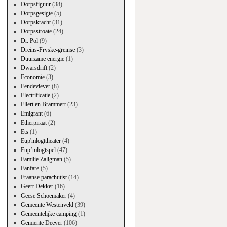
Dorpsfiguur
(38)
Dorpsgesigte
(5)
Dorpskracht
(31)
Dorpsstroate
(24)
Dr. Pol
(9)
Dreins-Fryske-greinse
(3)
Duurzame energie
(1)
Dwarsdrift
(2)
Economie
(3)
Eendeviever
(8)
Electrificatie
(2)
Ellert en Brammert
(23)
Emigrant
(6)
Etherpiraat
(2)
Ets
(1)
Eup'mlogttheater
(4)
Eup’mlogtspel
(47)
Familie Zaligman
(5)
Fanfare
(5)
Fraanse parachutist
(14)
Geert Dekker
(16)
Geese Schoemaker
(4)
Gemeente Westenveld
(39)
Gemeentelijke camping
(1)
Gemiente Deever
(106)