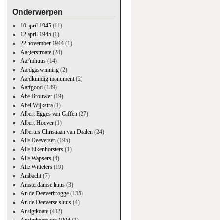
Onderwerpen
10 april 1945
(11)
12 april 1945
(1)
22 november 1944
(1)
Aagterstroate
(28)
Aar'mhuus
(14)
Aardgaswinning
(2)
Aardkundig monument
(2)
Aarfgood
(139)
Abe Brouwer
(19)
Abel Wijkstra
(1)
Albert Egges van Giffen
(27)
Albert Hoever
(1)
Albertus Christiaan van Daalen
(24)
Alle Deeversen
(195)
Alle Eikenhorsters
(1)
Alle Wapsers
(4)
Alle Wittelers
(19)
Ambacht
(7)
Amsterdamse huus
(3)
An de Deeverbrogge
(135)
An de Deeverse sluus
(4)
Ansigtkoate
(402)