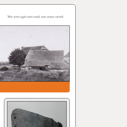
Wee weet agin neet veule van oense streek
→