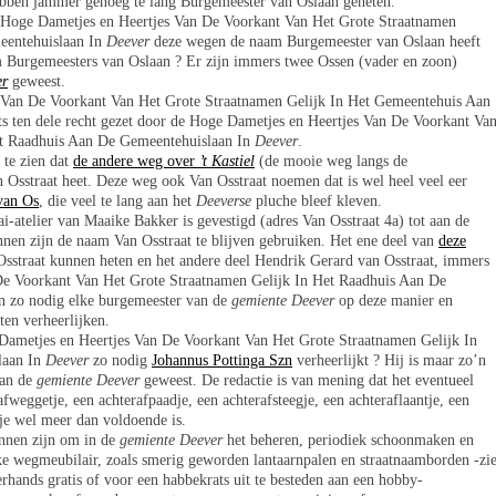
bben jammer genoeg te lang Burgemeester van Oslaan geheten.
 Hoge Dametjes en Heertjes Van De Voorkant Van Het Grote Straatnamen
eentehuislaan In
Deever
deze wegen de naam Burgemeester van Oslaan heeft
 Burgemeesters van Oslaan ? Er zijn immers twee Ossen (vader en zoon)
er
geweest.
 Van De Voorkant Van Het Grote Straatnamen Gelijk In Het Gemeentehuis Aan
ts ten dele recht gezet door de Hoge Dametjes en Heertjes Van De Voorkant Va
et Raadhuis Aan De Gemeentehuislaan In
Deever
.
 te zien dat
de andere weg over
’t Kastiel
(de mooie weg langs de
 Osstraat heet. Deze weg ook Van Osstraat noemen dat is wel heel veel eer
van Os
, die veel te lang aan het
Deeverse
pluche bleef kleven.
i-atelier van Maaike Bakker is gevestigd (adres Van Osstraat 4a) tot aan de
nen zijn de naam Van Osstraat te blijven gebruiken. Het ene deel van
deze
straat kunnen heten en het andere deel Hendrik Gerard van Osstraat, immers
De Voorkant Van Het Grote Straatnamen Gelijk In Het Raadhuis Aan De
n zo nodig elke burgemeester van de
gemiente Deever
op deze manier en
ten verheerlijken.
ametjes en Heertjes Van De Voorkant Van Het Grote Straatnamen Gelijk In
laan In
Deever
zo nodig
Johannus Pottinga Szn
verheerlijkt ? Hij is maar zo’n
van de
gemiente Deever
geweest. De redactie is van mening dat het eventueel
weggetje, een achterafpaadje, een achterafsteegje, een achteraflaantje, een
ntje wel meer dan voldoende is.
unnen zijn om in de
gemiente Deever
het beheren, periodiek schoonmaken en
ke wegmeubilair, zoals smerig geworden lantaarnpalen en straatnaamborden -zi
rhands gratis of voor een habbekrats uit te besteden aan een hobby-