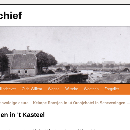
chief
ll’ndeever
Olde Willem
Wapse
Wittelte
Woater’n
Zorgvliet
ienvoldige deure
Keimpe Roosjen in ut Oranjehotel in Scheveningen
en in ’t Kasteel