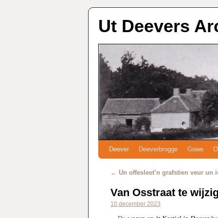
Ut Deevers Ar
Deever
Deeverbrogge
Gowe
O
←
Un offesleet’n grafstien veur un 
Van Osstraat te wijzig
10 december 2023