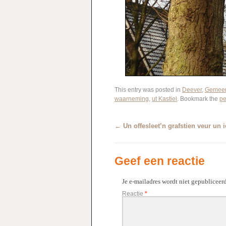
This entry was posted in
Deever
,
Gemeen
waarneming
,
ut Kastiel
. Bookmark the
pe
←
Un offesleet’n grafstien veur un 
Geef een reactie
Je e-mailadres wordt niet gepubliceerd
Reactie
*