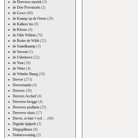
de Deeverse mesiek
(3)
de Drie Provinciën
(2)
de Gowe
(80)
de Kaamp op de Oeren
(29)
de Kalkoo’ms
(9)
de Kloeze
(4)
de Olde Willem
(79)
de Ruiter de Wildt
(22)
de Saandkaamp
(3)
de Stroom
(1)
de Uilenhorst
(22)
de Voat
(18)
de Weier
(4)
de Witteler Baarg
(16)
Deever
(273)
Deevermarkt
(4)
Deevers
(36)
Deevers Archief
(4)
Deeverse brogge
(4)
Deeverse prullaria
(25)
Deeverse sluus
(17)
Diever, ie bint 't wel …
(68)
Digitale tijdperk
(3)
Dingspilhuus
(9)
Dokterswoning
(5)