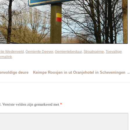
te Westenveld
,
Gemiente Deever
,
Gemientebestuur
,
Stroatnaème
,
Toevallige
rmalink
.
ienvoldige deure
Keimpe Roosjen in ut Oranjehotel in Scheveningen
.
Vereiste velden zijn gemarkeerd met
*