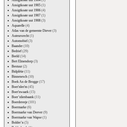
Ansigtkoate uut 1904
(1)
Ansigtkoate uut 1905
(1)
Ansigtkoate uut 1906
(4)
Ansigtkoate uut 1907
(1)
Ansigtkoate uut 1908
(3)
Aquarelle
(4)
Atlas van de gemeente Diever
(3)
Auteursrecht
(1)
Automobiel
(3)
Baander
(10)
Bedrief
(29)
Beeld
(14)
Bert Elmendorp
(3)
Bestuur
(2)
→
Bidplètie
(11)
Binnenesch
(10)
Boek An de Brogge
(17)
Boer'nlee'm
(45)
Boer'nwaark
(15)
Boer’nlienbaank
(11)
Boerdereeje
(101)
Boermarke
(6)
Boermarke van Deever
(9)
Boermarke van Wapse
(1)
Bolder’n
(5)