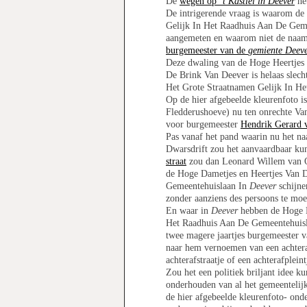
De
wegen op
‘t Kastiel in Deever
he
De intrigerende vraag is waarom de
Gelijk In Het Raadhuis Aan De Gem
aangemeten en waarom niet de naam
burgemeester van de
gemiente Deev
Deze dwaling van de Hoge Heertjes
De Brink Van Deever is helaas slech
Het Grote Straatnamen Gelijk In H
Op de hier afgebeelde kleurenfoto is
Fledderushoeve) nu ten onrechte Van
voor burgemeester
Hendrik Gerard 
Pas vanaf het pand waarin nu het naa
Dwarsdrift zou het aanvaardbaar kun
straat
zou dan Leonard Willem van Os
de Hoge Dametjes en Heertjes Van 
Gemeentehuislaan In
Deever
schijne
zonder aanziens des persoons te moe
En waar in
Deever
hebben de Hoge D
Het Raadhuis Aan De Gemeentehuis
twee magere jaartjes burgemeester 
naar hem vernoemen van een achteraf
achterafstraatje of een achterafplei
Zou het een politiek briljant idee k
onderhouden van al het gemeentelij
de hier afgebeelde kleurenfoto- onde