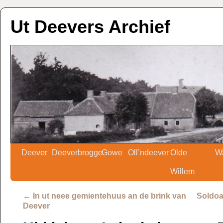
Ut Deevers Archief
Deever
Deeverbrogge
Gowe
Oll’ndeever
Olde
W
Willem
←
In ut neee gemientehuus an de brink van
Soldoa
Deever