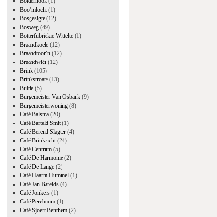
Bolderhook
(1)
Boo’mlocht
(1)
Bosgesigte
(12)
Bosweg
(49)
Botterfubriekie Wittelte
(1)
Braandkoele
(12)
Braandtoor’n
(12)
Braandwièr
(12)
Brink
(105)
Brinkstroate
(13)
Bultie
(5)
Burgemeister Van Osbank
(9)
Burgemeisterwoning
(8)
Café Balsma
(20)
Café Barteld Smit
(1)
Café Berend Slagter
(4)
Café Brinkzicht
(24)
Café Centrum
(5)
Café De Harmonie
(2)
Café De Lange
(2)
Café Haarm Hummel
(1)
Café Jan Barelds
(4)
Café Jonkers
(1)
Café Pereboom
(1)
Café Sjoert Benthem
(2)