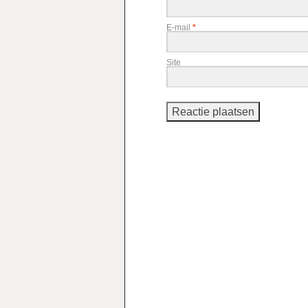
E-mail
*
Site