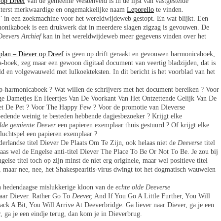
 op Dreef
van de gemeente Westenveld is in de lijst van vastgestelde
iterst merkwaardige en ongemakkelijke naam
Leporello
te vinden.
’ in een zoekmachine voor het wereldwijdeweb gestopt. En wat blijkt. Een
rmonikaboek is een drukwerk dat in meerdere slagen zigzag is gevouwen. De
Deevers Archief
kan in het wereldwijdeweb meer gegevens vinden over het
plan – Diever op Dreef
is geen op drift geraakt en gevouwen harmonicaboek,
-boek, zeg maar een gewoon digitaal document van veertig bladzijden, dat is
ld en volgewauweld met lulkoekteksten. In dit bericht is het voorblad van het
ep-harmonicaboek ? Wat willen de schrijvers met het document bereiken ? Voor
ge Dametjes En Heertjes Van De Voorkant Van Het Ontzettende Gelijk Van De
t De Pet ? Voor The Happy Few ? Voor de promotie van Dieverse
edende weinig te besteden hebbende dagjesbezoeker ? Krijgt elke
lde gemiente Deever
een papieren exemplaar thuis gestuurd ? Of krijgt elke
luchtspel een papieren exemplaar ?
erlandse titel Diever De Plaats Om Te Zijn, ook helaas niet de
Deeverse
titel
laas wel de Engelse anti-titel Diever The Place To Be Or Not To Be. Je zou bij
lse titel toch op zijn minst de niet erg originele, maar wel positieve titel
 maar nee, nee, het Shakespearitis-virus dwingt tot het dogmatisch wauwelen
n hedendaagse mislukkerige kloon van de
echte olde Deeverse
aar Diever. Rather Go To
Deever,
A
nd If You Go A Little Further, You Will
ck A Bit, You Will Arrive At Deeverbridge. Ga liever naar Diever, ga je een
, ga je een eindje terug, dan kom je in Dieverbrug.