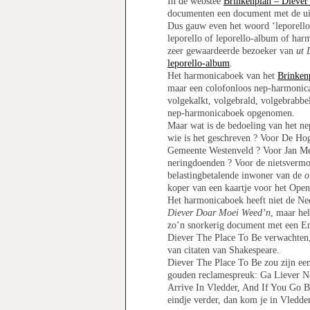
In de webstee
Brinkenplan – Diever
documenten een document met de u
Dus gauw even het woord ‘leporello
leporello of leporello-album of ha
zeer gewaardeerde bezoeker van
ut 
leporello-album
.
Het harmonicaboek van het
Brinken
maar een colofonloos nep-harmonica
volgekalkt, volgebrald, volgebrabbe
nep-harmonicaboek opgenomen.
Maar wat is de bedoeling van het n
wie is het geschreven ? Voor De Ho
Gemeente Westenveld ? Voor Jan Me
neringdoenden ? Voor de nietsvermo
belastingbetalende inwoner van de
o
koper van een kaartje voor het Open
Het harmonicaboek heeft niet de Ned
Diever Doar Moei Weed’n
, maar he
zo’n snorkerig document met een Enge
Diever The Place To Be verwachten,
van citaten van Shakespeare.
Diever The Place To Be zou zijn ee
gouden reclamespreuk: Ga Liever N
Arrive In Vledder, A
nd If You Go Ba
eindje verder, dan kom je in Vledder