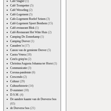
Café Slagter
(1)
Café Trompetter
(5)
Café Wesseling
(2)
Café-Logement
(5)
Cafe-Logement Roelof Seinen
(3)
Café-Logement Sjoert Benthem
(15)
Café-restaurant Blok
(1)
Café-Restaurant Het Witte Huis
(2)
Camping De Zonnekamp
(1)
Camping Deever
(1)
Canadees’n
(17)
Canon van de gemiente Deever
(5)
Castra Vetera
(18)
Cent'n griep'm
(2)
Christina Augusta Johanna ter Horst
(1)
Communicatie
(3)
Corona-pandemie
(6)
Crescendo
(2)
Cultuur
(29)
Cultuurhistorie
(14)
D-nummer
(18)
D.S.M.
(4)
De aandere kaante van de Deeverse bos
(65)
de Deeverse bos
(21)