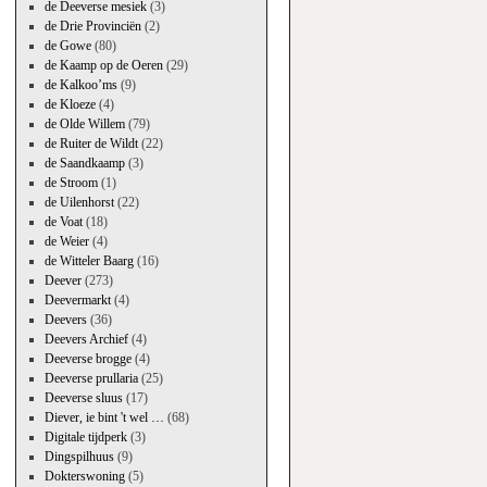
de Deeverse mesiek
(3)
de Drie Provinciën
(2)
de Gowe
(80)
de Kaamp op de Oeren
(29)
de Kalkoo’ms
(9)
de Kloeze
(4)
de Olde Willem
(79)
de Ruiter de Wildt
(22)
de Saandkaamp
(3)
de Stroom
(1)
de Uilenhorst
(22)
de Voat
(18)
de Weier
(4)
de Witteler Baarg
(16)
Deever
(273)
Deevermarkt
(4)
Deevers
(36)
Deevers Archief
(4)
Deeverse brogge
(4)
Deeverse prullaria
(25)
Deeverse sluus
(17)
Diever, ie bint 't wel …
(68)
Digitale tijdperk
(3)
Dingspilhuus
(9)
Dokterswoning
(5)