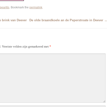
earitis
. Bookmark the
permalink
.
e brink van Deever
De olde braandkoele an de Peperstroate in Deever
.
Vereiste velden zijn gemarkeerd met
*