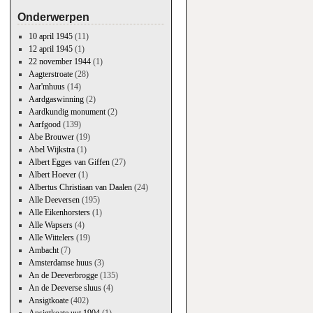
Onderwerpen
10 april 1945
(11)
12 april 1945
(1)
22 november 1944
(1)
Aagterstroate
(28)
Aar'mhuus
(14)
Aardgaswinning
(2)
Aardkundig monument
(2)
Aarfgood
(139)
Abe Brouwer
(19)
Abel Wijkstra
(1)
Albert Egges van Giffen
(27)
Albert Hoever
(1)
Albertus Christiaan van Daalen
(24)
Alle Deeversen
(195)
Alle Eikenhorsters
(1)
Alle Wapsers
(4)
Alle Wittelers
(19)
Ambacht
(7)
Amsterdamse huus
(3)
An de Deeverbrogge
(135)
An de Deeverse sluus
(4)
Ansigtkoate
(402)