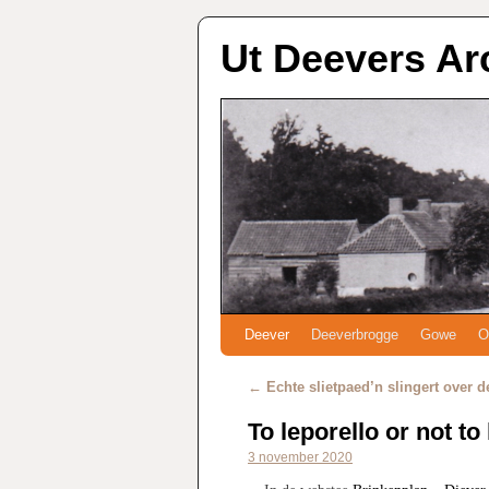
Ut Deevers Ar
Deever
Deeverbrogge
Gowe
O
←
Echte slietpaed’n slingert over d
To leporello or not to
3 november 2020