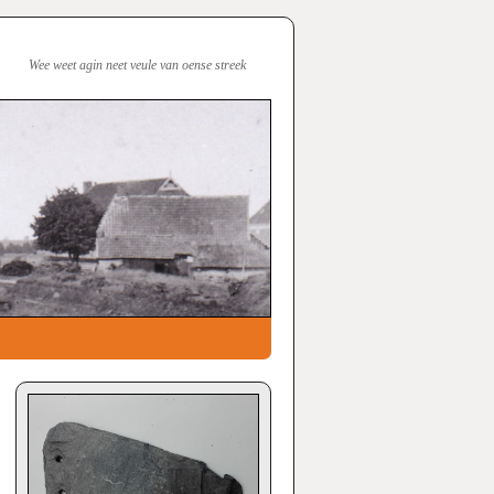
Wee weet agin neet veule van oense streek
→