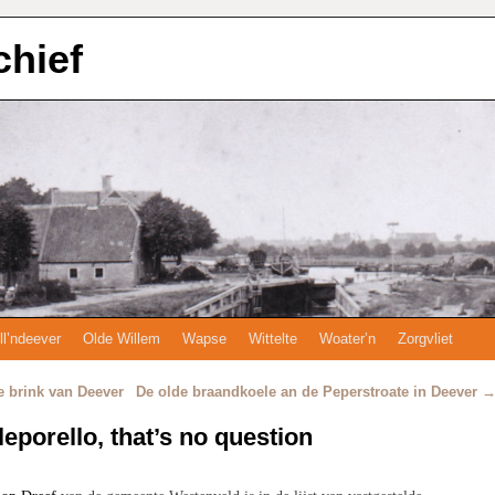
chief
ll’ndeever
Olde Willem
Wapse
Wittelte
Woater’n
Zorgvliet
e brink van Deever
De olde braandkoele an de Peperstroate in Deever
 leporello, that’s no question