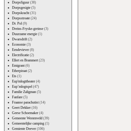
Dorpsfiguur
(38)
Dorpsgesigte
(5)
Dorpskracht
(31)
Dorpsstroate
(24)
Dr. Pol
(9)
Dreins-Fryske-greinse
(3)
Duurzame energie
(1)
Dwarsdrift
(2)
Economie
(3)
Eendeviever
(8)
Electrificatie
(2)
Ellert en Brammert
(23)
Emigrant
(6)
Etherpiraat
(2)
Ets
(1)
Eup'mlogttheater
(4)
Eup’mlogtspel
(47)
Familie Zaligman
(5)
Fanfare
(5)
Fraanse parachutist
(14)
Geert Dekker
(16)
Geese Schoemaker
(4)
Gemeente Westenveld
(39)
Gemeentelijke camping
(1)
Gemiente Deever
(106)