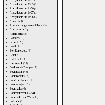
Ansigtkoate uut 1904
(1)
Ansigtkoate uut 1905
(1)
Ansigtkoate uut 1906
(4)
Ansigtkoate uut 1907
(1)
Ansigtkoate uut 1908
(3)
→
Aquarelle
(4)
Atlas van de gemeente Diever
(3)
Auteursrecht
(1)
Automobiel
(3)
Baander
(10)
Bedrief
(29)
Beeld
(14)
Bert Elmendorp
(3)
Bestuur
(2)
Bidplètie
(11)
Binnenesch
(10)
Boek An de Brogge
(17)
Boer'nlee'm
(45)
Boer'nwaark
(15)
Boer’nlienbaank
(11)
Boerdereeje
(101)
Boermarke
(6)
Boermarke van Deever
(9)
Boermarke van Wapse
(1)
Bolder’n
(5)