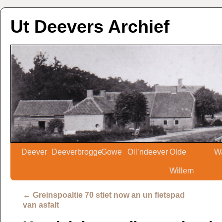
Ut Deevers Archief
Deever
Deeverbrogge
Gowe
Oll’ndeever
Olde
W
Willem
←
Greinspoaltie 70 stiet now an un fietspad
van asfalt