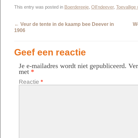
This entry was posted in
Boerdereeje
,
Oll'ndeever
,
Toevallige
←
Veur de tente in de kaamp bee Deever in
We
1906
Geef een reactie
Je e-mailadres wordt niet gepubliceerd.
Ver
met
*
Reactie
*