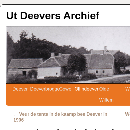
Ut Deevers Archief
Deever
Deeverbrogge
Gowe
Oll’ndeever
Olde
W
Willem
←
Veur de tente in de kaamp bee Deever in
We
1906