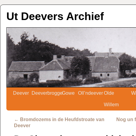
Ut Deevers Archief
Deever
Deeverbrogge
Gowe
Oll’ndeever
Olde
W
Willem
←
Bromdozems in de Heufdstroate van
Nog un f
Deever