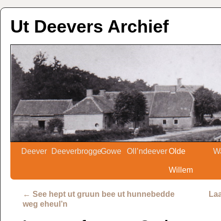
Ut Deevers Archief
Deever
Deeverbrogge
Gowe
Oll’ndeever
Olde
W
Willem
←
See hept ut gruun bee ut hunnebedde
La
weg eheul’n