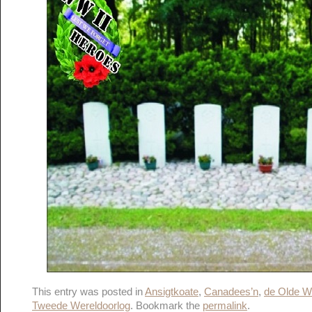
This entry was posted in
Ansigtkoate
,
Canadees’n
,
de Olde W
Tweede Wereldoorlog
. Bookmark the
permalink
.