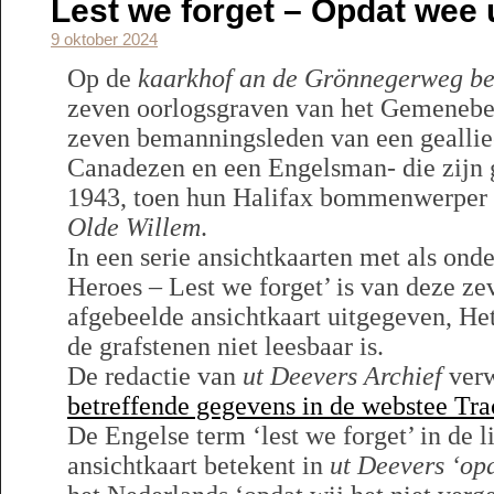
Lest we forget – Opdat wee 
9 oktober 2024
Op de
kaarkhof an de Grönnegerweg b
zeven oorlogsgraven van het Gemenebes
zeven bemanningsleden van een gealli
Canadezen en een Engelsman- die zijn
1943, toen hun Halifax bommenwerper 
Olde Willem
.
In een serie ansichtkaarten met als on
Heroes – Lest we forget’ is van deze z
afgebeelde ansichtkaart uitgegeven, Het
de grafstenen niet leesbaar is.
De redactie van
ut Deevers Archief
verw
betreffende gegevens in de webstee Tr
De Engelse term ‘lest we forget’ in de 
ansichtkaart betekent in
ut Deevers ‘opd