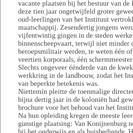
vacante plaatsen bij het bestuur van de 
deze tien jaar ongetwijfeld groter gewe
oud-leerlingen van het Instituut vertro
maatschappij. Zesendertig jongens wer
vijfentwintig gingen in de steden werke
binnenscheepvaart, terwijl niet minder 
beroepsmilitair werden, te weten één off
veertien korporaals, één schermmeester e
Slechts ongeveer éénderde van de kwek
werkkring in de landbouw, zodat het Inst
van beperkte betekenis was.
Niettemin pleitte de toenmalige directe
bijna dertig jaar in de koloniën had gew
brochure voor het behoud van het Insti
Na hun opleiding kregen de meeste lee
gunstige plaatsing: Van Konijnenburg 
bij het onderwijs en als huisbediende. 