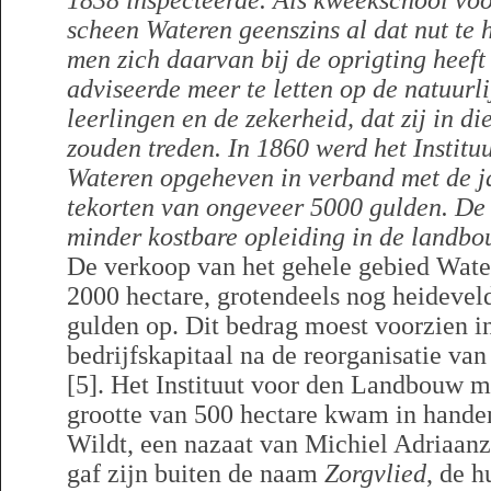
1838 inspecteerde. Als kweekschool voo
scheen Wateren geenszins al dat nut te 
men zich daarvan bij de oprigting heef
adviseerde meer te letten op de natuurl
leerlingen en de zekerheid, dat zij in d
zouden treden. In 1860 werd het Instit
Wateren opgeheven in verband met de ja
tekorten van ongeveer 5000 gulden. De
minder kostbare opleiding in de landbo
De verkoop van het gehele gebied Wate
2000 hectare, grotendeels nog heideveld
gulden op. Dit bedrag moest voorzien i
bedrijfskapitaal na de reorganisatie va
[5]. Het Instituut voor den Landbouw m
grootte van 500 hectare kwam in handen
Wildt, een nazaat van Michiel Adriaanz
gaf zijn buiten de naam
Zorgvlied
, de h