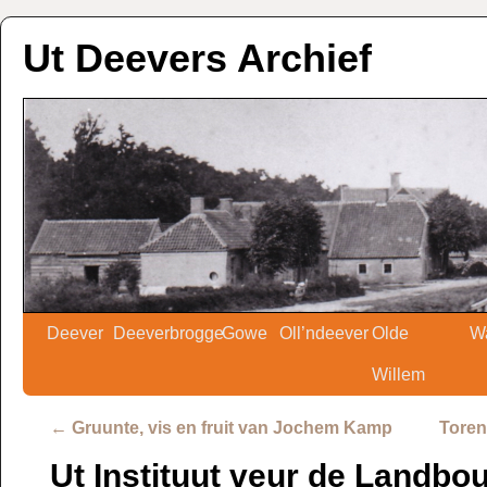
Ut Deevers Archief
Deever
Deeverbrogge
Gowe
Oll’ndeever
Olde
W
Willem
←
Gruunte, vis en fruit van Jochem Kamp
Toren
Ut Instituut veur de Landbo