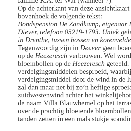
familie R.A. ter Wal (wanneer ?).
Op de achterkant van deze ansichtkaart s
bovenhoek de volgende tekst:
Bondspension De Zandkamp, eigenaar H
Diever, telefoon 05219-1793. Uniek gel
in Drenthe, tussen bossen en korenvelde
Tegenwoordig zijn in
Deever
geen boere
op de
Heezeresch
verbouwen. Wel word
bloembollen op de
Heezeresch
geteeld.
verdelgingsmiddelen besproeid, waarbi
verdelgingsmiddel door de wind in de 
zal dan maar net bij zo’n heftige sproe
zuidwestenwind achter het winkeltjehot
de naam Villa Blauwhemel op het terras
over de prachtig bloeiende bloembolle
tanden zetten in een mals stukje scandi