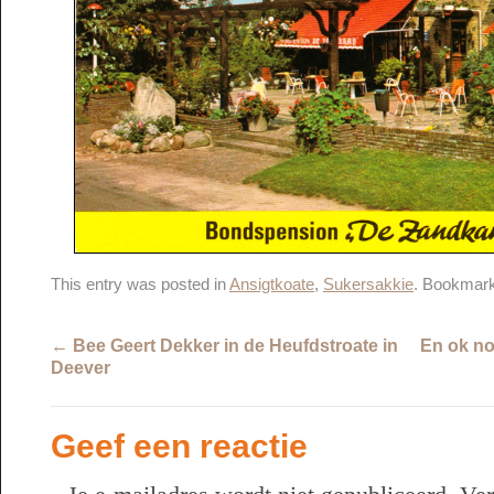
This entry was posted in
Ansigtkoate
,
Sukersakkie
. Bookmar
←
Bee Geert Dekker in de Heufdstroate in
En ok no
Deever
Geef een reactie