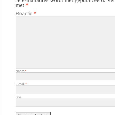
Je e-mailadres wordt niet gepubliceerd.
Ver
met
*
Reactie
*
Naam
*
E-mail
*
Site