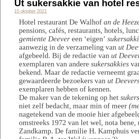
Ut sukersakkie van hotel re
15 oktober 2021
Hotel restaurant De Walhof
an de Heez
pensions, cafés, restaurants, hotels, lun
gemiente Deever
een ‘eigen’
sukersakk
aanwezig in de verzameling van
ut Dee
afgebeeld. Bij de redactie van
ut Deeve
exemplaren van andere
sukersakkies
van
bekend. Maar de redactie verneemt gra
gewaardeerde bezoekers van
ut Deevers
exemplaren hebben of kennen.
De maker van de tekening op het
suker
niet zelf bedacht, maar min of meer
(me
nagetekend van de mooie hier afgebeeld
omstreeks 1972 van let wel, nota bene
Zandkamp. De familie H. Kamphuis ver