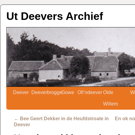
Ut Deevers Archief
Deever
Deeverbrogge
Gowe
Oll’ndeever
Olde
W
Willem
←
Bee Geert Dekker in de Heufdstroate in
En ok no
Deever