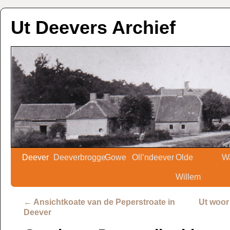
Ut Deevers Archief
Deever
Deeverbrogge
Gowe
Oll’ndeever
Olde
W
Willem
←
Ansichtkoate van de Peperstroate in
Ut woor
Deever