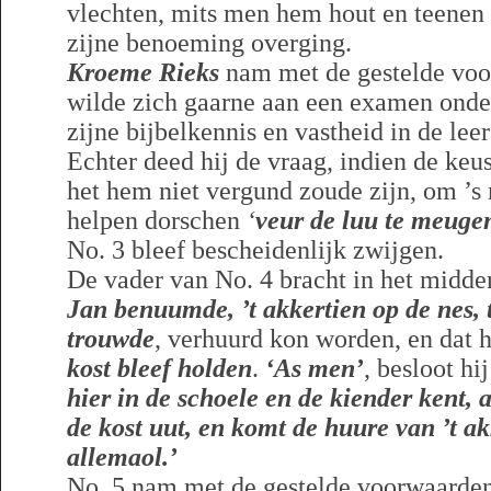
vlechten, mits men hem hout en teenen v
zijne benoeming overging.
Kroeme Rieks
nam met de gestelde voo
wilde zich gaarne aan een examen onde
zijne bijbelkennis en vastheid in de lee
Echter deed hij de vraag, indien de keu
het hem niet vergund zoude zijn, om ’s 
helpen dorschen
‘
veur de luu te meuge
No. 3 bleef bescheidenlijk zwijgen.
De vader van No. 4 bracht in het midde
Jan benuumde, ’t akkertien op de nes, 
trouwde
, verhuurd kon worden, en dat 
kost bleef holden
.
‘As men’
, besloot hi
hier in de schoele en de kiender kent, 
de kost uut, en komt de huure van ’t ak
allemaol.’
No. 5 nam met de gestelde voorwaarde