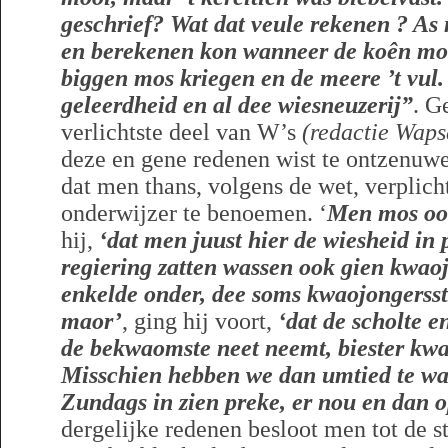
geschrief? Wat dat veule rekenen ? A
en berekenen kon wanneer de koên mos
biggen mos kriegen en de meere ’t vul.
geleerdheid en al dee wiesneuzerij”
. G
verlichtste deel van W’s
(redactie Waps
deze en gene redenen wist te ontzenuwe
dat men thans, volgens de wet, verplic
onderwijzer te benoemen. ‘
Men mos oo
hij,
‘dat men juust hier de wiesheid in 
regiering zatten wassen ook gien kwaoj
enkelde onder, dee soms kwaojongersst
maor’
, ging hij voort,
‘dat de scholte 
de bekwaomste neet neemt, biester kwa
Misschien hebben we dan umtied te wach
Zundags in zien preke, er nou en dan o
dergelijke redenen besloot men tot de 