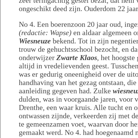
zeer teringachtig gestel bezat, dat he
ongeschikt deed zijn. Ouderdom 22 ja
No 4. Een boerenzoon 20 jaar oud, inge
(redactie: Wapse)
en aldaar algemeen 
Wiesneuze
bekend. Tot in zijn negentien
trouw de gehuchtsschool bezocht, en d
onderwijzer
Zwarte Klaos
, het hoogste
altijd in vredelievenden geest. Tussche
was er gedurig oneenigheid over de uito
handhaving van het gezag ontstaan, die
aanleiding gegeven had. Zulke
wiesneu
dulden, was in voorgaande jaren, voor v
Drenthe, een waar kruis. Alle tucht en 
ontwassen zijnde, verkeerden zij met d
te gemeenzamen voet, waarvan door hen
gemaakt werd. No 4. had hoegenaamd ni