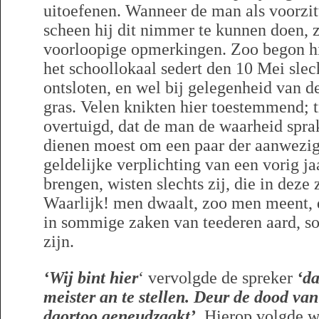
uitoefenen. Wanneer de man als voorzit
scheen hij dit nimmer te kunnen doen, z
voorloopige opmerkingen. Zoo begon hij
het schoollokaal sedert den 10 Mei slec
ontsloten, en wel bij gelegenheid van d
gras. Velen knikten hier toestemmend; 
overtuigd, dat de man de waarheid sprak
dienen moest om een paar der aanwezig
geldelijke verplichting van een vorig ja
brengen, wisten slechts zij, die in deze
Waarlijk! men dwaalt, zoo men meent, 
in sommige zaken van teederen aard, so
zijn.
‘Wij bint hier
‘ vervolgde de spreker
‘d
meister an te stellen. Deur de dood va
daortoo geneudzaakt’
. Hierop volgde 