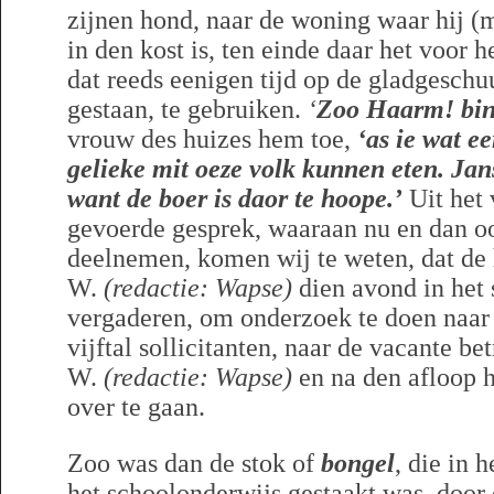
zijnen hond, naar de woning waar hij (m
in den kost is, ten einde daar het voo
dat reeds eenigen tijd op de gladgeschu
gestaan, te gebruiken.
‘
Zoo Haarm! bin 
vrouw des huizes hem toe,
‘as ie wat e
gelieke mit oeze volk kunnen eten
. Jan
want de boer is daor te hoope.’
Uit het 
gevoerde gesprek, waaraan nu en dan o
deelnemen, komen wij te weten, dat de 
W.
(redactie: Wapse)
dien avond in het 
vergaderen, om onderzoek te doen naa
vijftal sollicitanten, naar de vacante b
W.
(redactie: Wapse)
en na den afloop h
over te gaan.
Zoo was dan de stok of
bongel
, die in 
het schoolonderwijs gestaakt was, door 