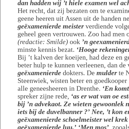
dan hadden wij ’t hiele examen wel ac
Het recht, dat zij bezaten om te examine
geene heeren uit Assen uit de handen 
geëxamenierde meister
verdiende volge
geheel geen vertrouwen. Zoo had men o
(redactie: Smilde)
ook
’n geexamenier
minste kennis bezat.
‘Hooge rekeningen
Bij ’t kalven der koeijen, had deze en 
beter hulp te kunnen verleenen, dan de 
geëxamenierde
dokters. De
mulder
te 
Steenwiek, wisten beter en goedkooper 
alle geneesheeren in Drenthe.
‘En komt
spreker zijne rede,
‘as er wat van oe est
bij ’n advekaot. Ze wieten gewoonlek
iets bij de duvelbanner ?’
Nee, ’t kon e
geëxamenierde schoelmeister wel krek
geëxamenierde luu
.’
‘Men mos’
, zooal