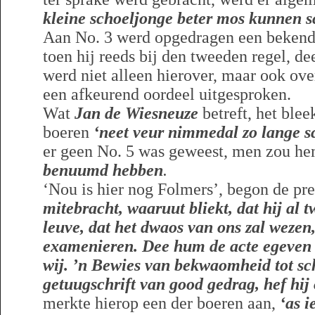
kleine schoeljonge beter mos kunnen s
Aan No. 3 werd opgedragen een bekend 
toen hij reeds bij den tweeden regel, dee
werd niet alleen hierover, maar ook ove
een afkeurend oordeel uitgesproken.
Wat
Jan de Wiesneuze
betreft, het bleek
boeren
‘neet veur nimmedal zo lange s
er geen No. 5 was geweest, men zou he
benuumd hebben
.
‘Nou is hier nog Folmers’, begon de pr
mitebracht, waaruut bliekt, dat hij al 
leuve, dat het dwaos van ons zal wezen
examenieren. Dee hum de acte egeven h
wij. ’n Bewies van bekwaomheid tot sc
getuugschrift van good gedrag, hef hij
merkte hierop een der boeren aan,
‘as i