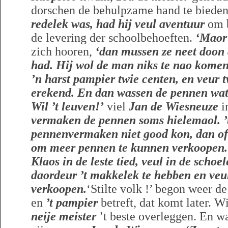
dorschen de behulpzame hand te biede
redelek was, had hij veul aventuur
om b
de levering der schoolbehoeften.
‘Maor
zich hooren,
‘dan mussen ze neet doon
had. Hij wol de man niks te nao komen,
’n harst pampier twie centen, en veur 
erekend. En dan wassen de pennen wat 
Wil ’t leuven!’
viel
Jan de Wiesneuze
i
vermaken de pennen soms hielemaol. ’t I
pennenvermaken niet good kon, dan of h
om meer pennen te kunnen verkoopen.
Klaos in de leste tied, veul in de scho
daordeur ’t makkelek te hebben en veu
verkoopen.
‘Stilte volk !’ begon weer d
en
’t pampier
betreft, dat komt later. W
neije meister
’t beste overleggen. En wat