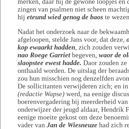
merken, daar hij de gewone loopjes en de
zingen van psalmen niet scheen machtig
hij
eteund wied genog de baos
te wezen
Nadat het onderzoek naar de bekwaamhe
afgeloopen, stelde Jans voor, dat deze,
kop ewaarkt hadden
, zich zouden verw
nao Roege Garriet
begeven,
waor de ol
slaopstee ewest hadde.
Daor zouden ze 
onthaald worden. De uitslag der beraad
zou hun misschien nog denzelfden avo
De sollicitanten verwijderen zich; en in
(redactie Wapse)
werd, na eenige discus
boerenvergadering bij meerderheid va
onderwijzer der jeugd aldaar, Hendrik 
eenige moeite gekost om deze benoemin
vader van
Jan de Wiesneuze
had zich r