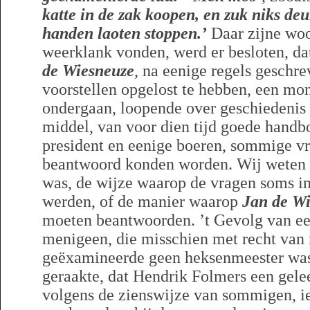
katte in de zak koopen, en zuk niks deu
handen laoten stoppen.’
Daar zijne woo
weerklank vonden, werd er besloten, d
de Wiesneuze
, na eenige regels geschr
voorstellen opgelost te hebben, een m
ondergaan, loopende over geschiedenis 
middel, van voor dien tijd goede handb
president en eenige boeren, sommige vr
beantwoord konden worden. Wij weten e
was, de wijze waarop de vragen soms i
werden, of de manier waarop
Jan de W
moeten beantwoorden. ’t Gevolg van ee
menigeen, die misschien met recht van 
geëxamineerde geen heksenmeester was,
geraakte, dat Hendrik Folmers een gele
volgens de zienswijze van sommigen, iet