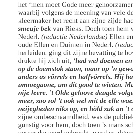
het ‘men moet Gode meer gehoorzamen
waarbij volgens de meening van vele d
kleermaker het recht aan zijne zijde h
smeuje bek
van Rieks. Doch toen hem 
Nederl.
(redactie Nederlandse)
Ellen en
oude Ellen en Duimen in Nederl.
(reda
herleiden, ging dit zijne bevatting te b
drukte hij zich uit,
‘had wel doemen en 
op de doemstok staon, maor op ’n gewo
anders as vörrels en halfvörrels.
Hij ha
ummegaone, um dit good te wieten. Ma
nije leere. ’t Olde geloove deugde vo
meer, zoo zol ’t ook wel mit de elle wa
neijegheden niks op, en höld zuk an ’t 
zijne ombeschaamdheid, was de publiek
gunstig voor hem, doch toen ’s mans sc
ter sprake werd gebracht, werd er alg