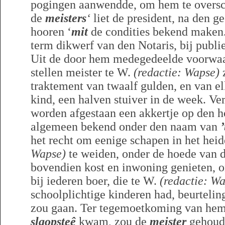
pogingen aanwendde, om hem te oversc
de
meisters
‘
liet de president, na den g
hooren ‘
mit
de condities bekend maken
term dikwerf van den Notaris, bij publ
Uit de door hem medegedeelde voorwaar
stellen meister te W.
(redactie: Wapse)
z
traktement van twaalf gulden, en van el
kind, een halven stuiver in de week. Ve
worden afgestaan een akkertje op den h
algemeen bekend onder den naam van
het recht om eenige schapen in het hei
Wapse)
te weiden, onder de hoede van 
bovendien kost en inwoning genieten, on
bij iederen boer, die te W.
(redactie: W
schoolplichtige kinderen had, beurtelin
zou gaan. Ter tegemoetkoming van hem,
slaopsteê
kwam, zou de
meister
gehoude