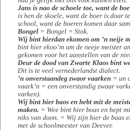
had je gelijk met ons volk kunnen eten.
Jans is nao de schoele toe, want de boe
is hen de skoele, want de boer is doar t
school, want de boeren komen daar sam
Bongel
= Bongel = Stok.
Wij bint hier
dan ekomen om ’n neije mei
bint hier ekoo’m um de neeje meister an 
gekomen voor het aanstellen van de nie
Deur de dood van Zwarte Klaos bint w
Dit is te veel vernederlandst dialect.
’n onverstaandeg zwaor vaarken
= un 
vaark’n = een onverstandig zwaar varke
varken).
Wij bint hier baos en hebt mit de meist
maken.
= Wee bint hier boas en hept mi
niks van doon. = Wij zijn hier de baas 
met de schoolmeester van Deever.