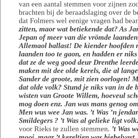
van een aantal stemmen voor zijnen zo
brachten bij de beraadslaging over de 
dat Folmers wel eenige vragen had bea
zitten, maor wat betiekende dat
? As Ja
Jepan of meer van die vrömde laanden 
Allemaol ballast! De kiender hoofden 
laanden too te gaon, en hadden er niks 
dat ze de weg good deur Drenthe leerd
maken mit dee olde kerels, die al lang
Sander de groote, mit zien oorlogen! 
dat olde volk? Stund je niks van in de b
wisten van Groote Willem, hoeveul sch
mog doen enz. Jan was mans genog om d
Men wus wee Jan was. ’t Was ’n jenda
Smildegers ? ’t Was al gelieke ligt volk
voor Rieks te zullen stemmen.
’t Was w
mooi, maar ’t kereltien was biebelvast.