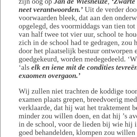
zijn oog op
Jan de Wiesneuze
,
‘Zwarte 
neet verantwoorden.’
Uit de verder do
voorwaarden bleek, dat aan den onderwi
opgelegd, des voormiddags van tien tot
van half twee tot vier uur, school te h
zich in de school had te gedragen, zou
door het plaatselijk bestuur ontworpen
goedgekeurd, worden medegedeeld. ‘Wij 
‘als
elk en iene mit de condities tevreën
exaomen overgaon.’
Wij zullen niet trachten de koddige toon
examen plaats grepen, breedvoerig mede
verklaarde, dat hij wat het traktement b
minder zou willen doen, en dat hij ’s a
in de school, voor de lieden bij wie hij
goed behandelden, klompen zou wille