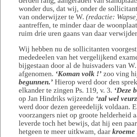
derden rang, aangeraden van standplaat
wonder dus, dat wij, onder de sollicitan
van onderwijzer te W.
(redactie: Wapse
aantreffen, te minder daar de woonplaat
ruim drie uren gaans van daar verwijder
Wij hebben nu de sollicitanten voorgeste
mededeelen van het vergelijkend examen
bijgestaan door al de huisvaders van W
afgenomen.
‘
Koman volk !’
zoo ving hi
begunnen.’
Hierop werd door den sprek
elkander te zingen Ps. 119, v. 3.
‘Deze b
op Jan Hindriks wijzende
‘zal wel veur
werd door dezen gereedelijk voldaan. E
voorzangers niet op groote helderheid 
leverde toch het bewijs, dat hij een paa
hetgeen te meer uitkwam, daar
kroeme 