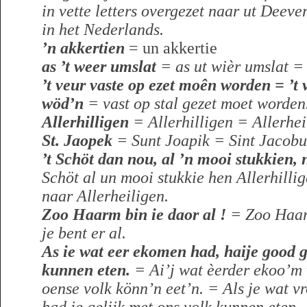
in vette letters overgezet naar ut Deev
in het Nederlands.
’n akkertien
= un akkertie
as ’t weer umslat
= as ut wièr umslat = 
’t veur vaste op ezet moên worden = ’t 
wöd’n
= vast op stal gezet moet worden
Allerhilligen
= Allerhilligen = Allerhei
St. Jaopek
= Sunt Joapik = Sint Jacobu
’t Schöt dan nou, al ’n mooi stukkien, 
Schöt al un mooi stukkie hen Allerhilli
naar Allerheiligen.
Zoo Haarm bin ie daor al !
= Zoo Haar
je bent er al.
As ie wat eer ekomen had, haije good g
kunnen eten.
= Ai’j wat èerder ekoo’m 
oense volk könn’n eet’n. = Als je wat 