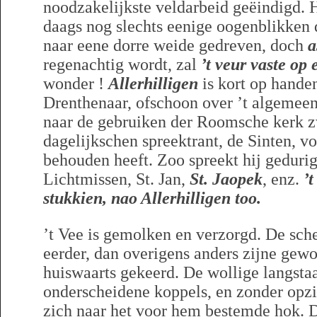
noodzakelijkste veldarbeid geëindigd. 
daags nog slechts eenige oogenblikken 
naar eene dorre weide gedreven, doch
a
regenachtig wordt, zal
’t veur vaste op
wonder !
Allerhilligen
is kort op handen
Drenthenaar, ofschoon over ’t algemeen
naar de gebruiken der Roomsche kerk z
dagelijkschen spreektrant, de Sinten, vo
behouden heeft. Zoo spreekt hij geduri
Lichtmissen, St. Jan,
St. Jaopek
, enz.
’
stukkien, nao Allerhilligen too.
’t Vee is gemolken en verzorgd. De sch
eerder, dan overigens anders zijne gewo
huiswaarts gekeerd. De wollige langstaa
onderscheidene koppels, en zonder opzi
zich naar het voor hem bestemde hok. D