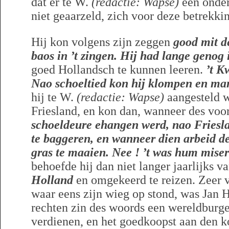
dat er te W.
(redactie: Wapse)
een onder
niet geaarzeld, zich voor deze betrekki
Hij kon volgens zijn zeggen
good mit d
baos in ’t zingen. Hij had lange genog
goed Hollandsch te kunnen leeren.
’t K
Nao schoeltied kon hij klompen en m
hij te W.
(redactie: Wapse)
aangesteld we
Friesland, en kon dan, wanneer des voo
schoeldeure ehangen werd, nao Friesl
te baggeren, en wanneer dien arbeid de
gras te maaien. Nee ! ’t was hum miser
behoefde hij dan niet langer jaarlijks v
Holland
en omgekeerd te reizen. Zeer 
waar eens zijn wieg op stond, was Jan H
rechten zin des woords een wereldburge
verdienen, en het goedkoopst aan den k