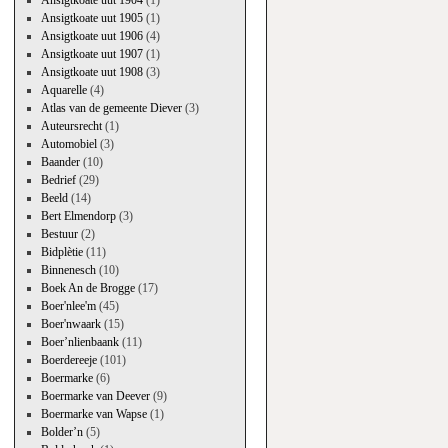
Ansigtkoate uut 1904
(1)
Ansigtkoate uut 1905
(1)
Ansigtkoate uut 1906
(4)
Ansigtkoate uut 1907
(1)
Ansigtkoate uut 1908
(3)
Aquarelle
(4)
Atlas van de gemeente Diever
(3)
Auteursrecht
(1)
Automobiel
(3)
Baander
(10)
Bedrief
(29)
Beeld
(14)
Bert Elmendorp
(3)
Bestuur
(2)
Bidplètie
(11)
Binnenesch
(10)
Boek An de Brogge
(17)
Boer'nlee'm
(45)
Boer'nwaark
(15)
Boer’nlienbaank
(11)
Boerdereeje
(101)
Boermarke
(6)
Boermarke van Deever
(9)
Boermarke van Wapse
(1)
Bolder’n
(5)