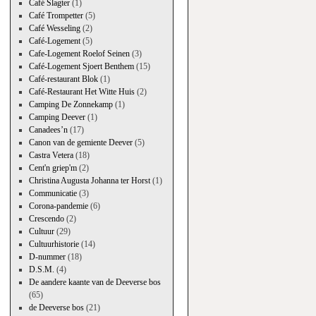
Café Slagter
(1)
Café Trompetter
(5)
Café Wesseling
(2)
Café-Logement
(5)
Cafe-Logement Roelof Seinen
(3)
Café-Logement Sjoert Benthem
(15)
Café-restaurant Blok
(1)
Café-Restaurant Het Witte Huis
(2)
Camping De Zonnekamp
(1)
Camping Deever
(1)
Canadees’n
(17)
Canon van de gemiente Deever
(5)
Castra Vetera
(18)
Cent'n griep'm
(2)
Christina Augusta Johanna ter Horst
(1)
Communicatie
(3)
Corona-pandemie
(6)
Crescendo
(2)
Cultuur
(29)
Cultuurhistorie
(14)
D-nummer
(18)
D.S.M.
(4)
De aandere kaante van de Deeverse bos
(65)
de Deeverse bos
(21)