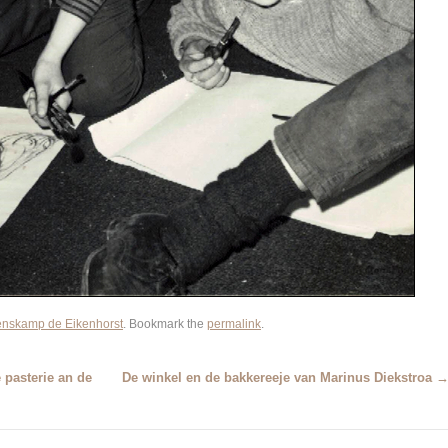
nskamp de Eikenhorst
. Bookmark the
permalink
.
 pasterie an de
De winkel en de bakkereeje van Marinus Diekstroa