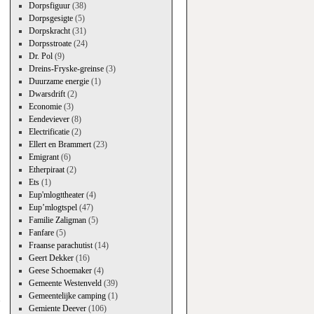
Dorpsfiguur
(38)
Dorpsgesigte
(5)
Dorpskracht
(31)
Dorpsstroate
(24)
Dr. Pol
(9)
Dreins-Fryske-greinse
(3)
Duurzame energie
(1)
Dwarsdrift
(2)
Economie
(3)
Eendeviever
(8)
Electrificatie
(2)
Ellert en Brammert
(23)
Emigrant
(6)
Etherpiraat
(2)
Ets
(1)
Eup'mlogttheater
(4)
Eup’mlogtspel
(47)
Familie Zaligman
(5)
Fanfare
(5)
Fraanse parachutist
(14)
Geert Dekker
(16)
→
Geese Schoemaker
(4)
Gemeente Westenveld
(39)
Gemeentelijke camping
(1)
Gemiente Deever
(106)