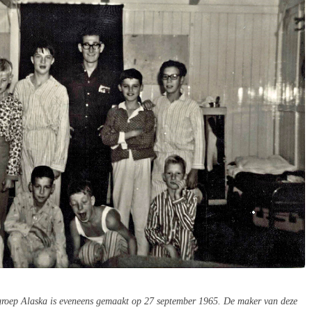
 groep Alaska is eveneens gemaakt op 27 september 1965. De maker van deze