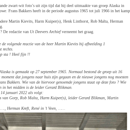
nde zwart-wit foto’s uit zijn tijd dat hij deel uitmaakte van groep Alaska in
Gowe
. Frans Bakkers heeft in de periode augustus 1965 tot juli 1966 in het kamp
andere Martin Kievits, Harm Kuiper(s), Henk Linthorst, Rob Malta, Herman
g.
 ? De redactie van
Ut Deevers Archief
verneemt het graag.
 de volgende reactie van de heer Martin Kievits bij afbeelding 1
t rechts.
p sta ! Heel fijn !!
 Alaska is gemaakt op 27 september 1965. Normaal bestond de groep uit 16
et moment dat jongens naar huis zijn gegaan en de nieuwe jongens nog moesten
ans Bakkers. Wie van de hiervoor genoemde jongens staat op deze foto ? Wie
 in het midden is de leider Gerard Blikman.
 14 januari 2022 als volgt:
us van Gorp, Rob Malta, Harm Kuiper(s), leider Gerard Blikman, Martin
……., Herman Kreft, René in ’t Veen, ……