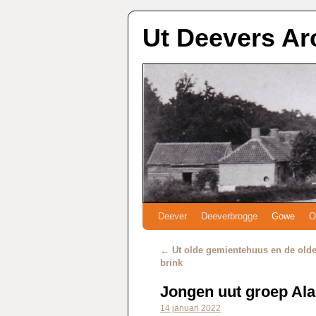
Ut Deevers Ar
Deever
Deeverbrogge
Gowe
O
←
Ut olde gemientehuus en de olde
brink
Jongen uut groep Ala
14 januari 2022