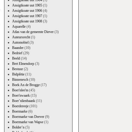
Ansigtkoate uut 1904
(1)
Ansigtkoate uut 1905
(1)
p
Ansigtkoate uut 1906
(4)
→
Ansigtkoate uut 1907
(1)
Ansigtkoate uut 1908
(3)
Aquarelle
(4)
Atlas van de gemeente Diever
(3)
Auteursrecht
(1)
Automobiel
(3)
Baander
(10)
Bedrief
(29)
Beeld
(14)
Bert Elmendorp
(3)
Bestuur
(2)
Bidplètie
(11)
Binnenesch
(10)
Boek An de Brogge
(17)
Boer'nlee'm
(45)
Boer'nwaark
(15)
Boer’nlienbaank
(11)
Boerdereeje
(101)
Boermarke
(6)
Boermarke van Deever
(9)
Boermarke van Wapse
(1)
Bolder’n
(5)