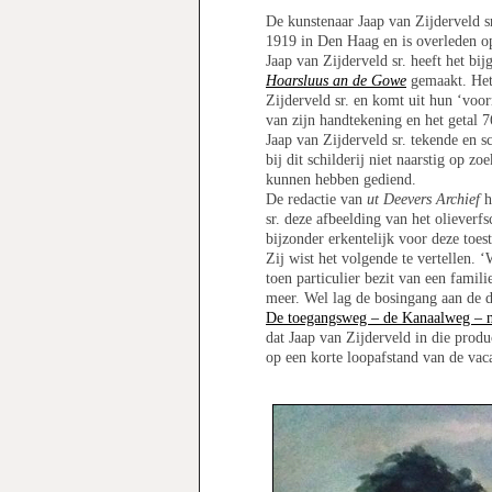
De kunstenaar Jaap van Zijderveld s
1919 in Den Haag en is overleden o
Jaap van Zijderveld sr. heeft het bij
Hoarsluus an de Gowe
gemaakt. Het 
Zijderveld sr. en komt uit hun ‘voorr
van zijn handtekening en het getal 7
Jaap van Zijderveld sr. tekende en s
bij dit schilderij niet naarstig op z
kunnen hebben gediend.
De redactie van
ut Deevers Archief
h
sr. deze afbeelding van het olieverfs
bijzonder erkentelijk voor deze toe
Zij wist het volgende te vertellen.
toen particulier bezit van een famil
meer. Wel lag de bosingang aan de 
De toegangsweg – de Kanaalweg – na
dat Jaap van Zijderveld in die produc
op een korte loopafstand van de vac