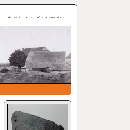
Wee weet agin neet veule van oense streek
p
→