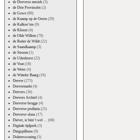
de Deeverse mesiek
(3)
de Drie Provinciën
(2)
de Gowe
(80)
de Kaamp op de Oeren
(29)
de Kalkoo’ms
(9)
de Kloeze
(4)
de Olde Willem
(79)
de Ruiter de Wildt
(22)
de Saandkaamp
(3)
de Stroom
(1)
de Uilenhorst
(22)
de Voat
(18)
de Weier
(4)
de Witteler Baarg
(16)
Deever
(273)
Deevermarkt
(4)
Deevers
(36)
Deevers Archief
(4)
Deeverse brogge
(4)
Deeverse prullaria
(25)
Deeverse sluus
(17)
Diever, ie bint 't wel …
(68)
Digitale tijdperk
(3)
Dingspilhuus
(9)
Dokterswoning
(5)