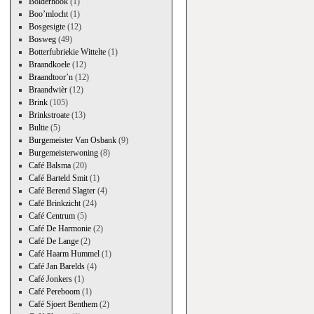
Bolderhook
(1)
Boo’mlocht
(1)
Bosgesigte
(12)
Bosweg
(49)
Botterfubriekie Wittelte
(1)
Braandkoele
(12)
Braandtoor’n
(12)
Braandwièr
(12)
Brink
(105)
Brinkstroate
(13)
Bultie
(5)
Burgemeister Van Osbank
(9)
Burgemeisterwoning
(8)
Café Balsma
(20)
Café Barteld Smit
(1)
Café Berend Slagter
(4)
Café Brinkzicht
(24)
Café Centrum
(5)
Café De Harmonie
(2)
Café De Lange
(2)
Café Haarm Hummel
(1)
Café Jan Barelds
(4)
Café Jonkers
(1)
Café Pereboom
(1)
Café Sjoert Benthem
(2)