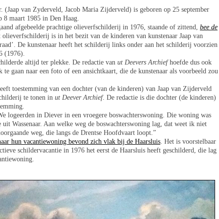
r. (Jaap van Zyderveld, Jacob Maria Zijderveld) is geboren op 25 september
p 8 maart 1985 in Den Haag.
gaand afgebeelde prachtige olieverfschilderij in 1976, staande of zittend,
bee de
olieverfschilderij is in het bezit van de kinderen van kunstenaar Jaap van
aad’. De kunstenaar heeft het schilderij links onder aan het schilderij voorzien
6 (1976).
childerde altijd ter plekke. De redactie van
ut Deevers Archief
hoefde dus ook
oek te gaan naar een foto of een ansichtkaart, die de kunstenaar als voorbeeld zou
eeft toestemming van een dochter (van de kinderen) van Jaap van Zijderveld
childerij te tonen in
ut Deever Archief
. De redactie is die dochter (de kinderen)
stemming.
 ‘We logeerden in Diever in een vroegere boswachterswoning. Die woning was
ie uit Wassenaar. Aan welke weg de boswachterswoning lag, dat weet ik niet
doorgaande weg, die langs de Drentse Hoofdvaart loopt.”
ar hun vacantiewoning bevond zich vlak bij de Haarsluis
. Het is voorstelbaar
tieve schildervacantie in 1976 het eerst de Haarsluis heeft geschilderd, die lag
antiewoning.