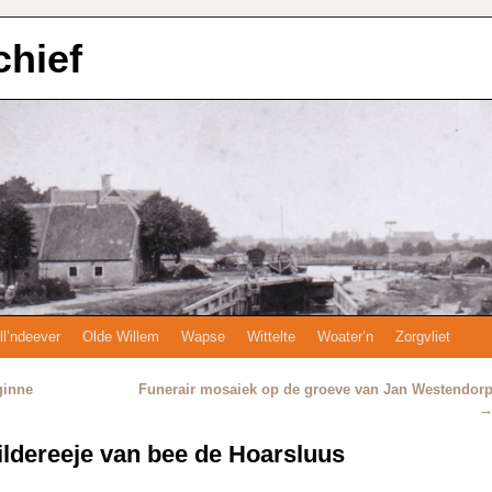
chief
ll’ndeever
Olde Willem
Wapse
Wittelte
Woater’n
Zorgvliet
ginne
Funerair mosaiek op de groeve van Jan Westendor
ildereeje van bee de Hoarsluus