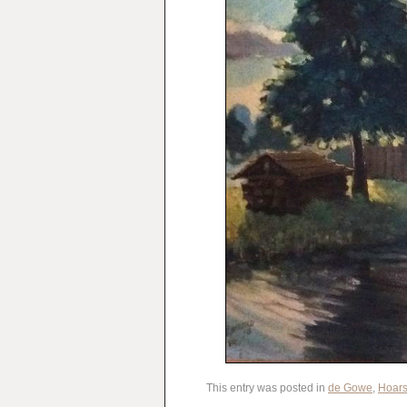
This entry was posted in
de Gowe
,
Hoars