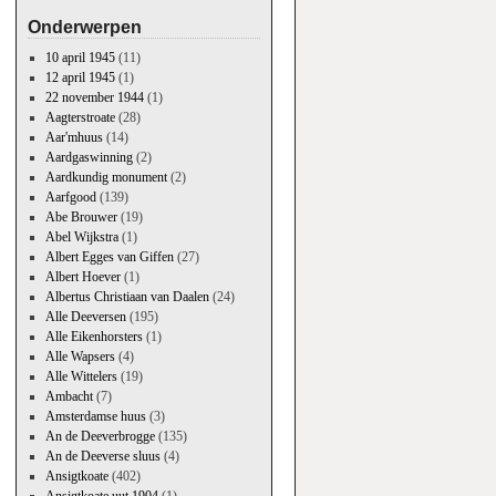
Onderwerpen
10 april 1945
(11)
12 april 1945
(1)
22 november 1944
(1)
Aagterstroate
(28)
Aar'mhuus
(14)
Aardgaswinning
(2)
Aardkundig monument
(2)
Aarfgood
(139)
Abe Brouwer
(19)
Abel Wijkstra
(1)
Albert Egges van Giffen
(27)
Albert Hoever
(1)
Albertus Christiaan van Daalen
(24)
Alle Deeversen
(195)
Alle Eikenhorsters
(1)
Alle Wapsers
(4)
Alle Wittelers
(19)
Ambacht
(7)
Amsterdamse huus
(3)
An de Deeverbrogge
(135)
An de Deeverse sluus
(4)
Ansigtkoate
(402)