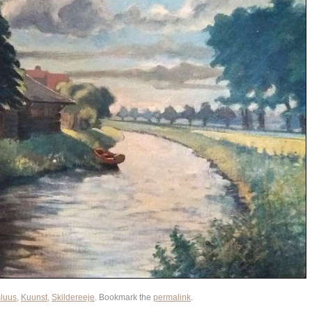
luus
,
Kuunst
,
Skildereeje
. Bookmark the
permalink
.