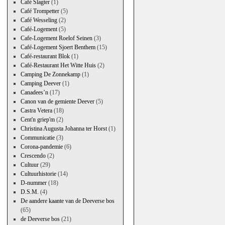
Café Slagter
(1)
Café Trompetter
(5)
Café Wesseling
(2)
Café-Logement
(5)
Cafe-Logement Roelof Seinen
(3)
Café-Logement Sjoert Benthem
(15)
Café-restaurant Blok
(1)
Café-Restaurant Het Witte Huis
(2)
Camping De Zonnekamp
(1)
Camping Deever
(1)
Canadees’n
(17)
Canon van de gemiente Deever
(5)
Castra Vetera
(18)
Cent'n griep'm
(2)
Christina Augusta Johanna ter Horst
(1)
Communicatie
(3)
Corona-pandemie
(6)
Crescendo
(2)
Cultuur
(29)
Cultuurhistorie
(14)
D-nummer
(18)
D.S.M.
(4)
De aandere kaante van de Deeverse bos
(65)
de Deeverse bos
(21)