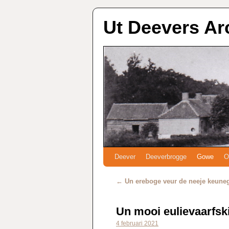
Ut Deevers Ar
Deever
Deeverbrogge
Gowe
O
←
Un ereboge veur de neeje keune
Un mooi eulievaarfsk
4 februari 2021