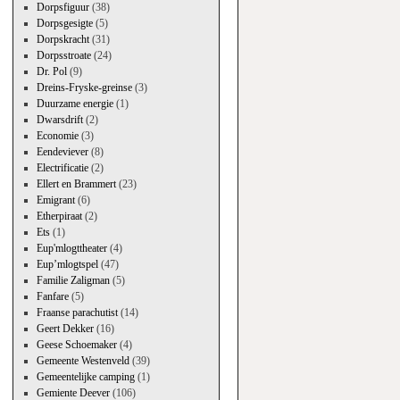
Dorpsfiguur
(38)
Dorpsgesigte
(5)
Dorpskracht
(31)
Dorpsstroate
(24)
Dr. Pol
(9)
Dreins-Fryske-greinse
(3)
Duurzame energie
(1)
Dwarsdrift
(2)
Economie
(3)
Eendeviever
(8)
Electrificatie
(2)
Ellert en Brammert
(23)
Emigrant
(6)
Etherpiraat
(2)
Ets
(1)
Eup'mlogttheater
(4)
Eup’mlogtspel
(47)
Familie Zaligman
(5)
Fanfare
(5)
Fraanse parachutist
(14)
Geert Dekker
(16)
Geese Schoemaker
(4)
Gemeente Westenveld
(39)
Gemeentelijke camping
(1)
Gemiente Deever
(106)