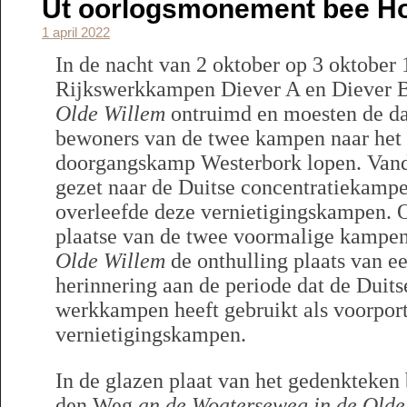
Ut oorlogsmonement bee H
1 april 2022
In de nacht van 2 oktober op 3 oktober
Rijkswerkkampen Diever A en Diever 
Olde Willem
ontruimd en moesten de d
bewoners van de twee kampen naar het
doorgangskamp Westerbork lopen. Vand
gezet naar de Duitse concentratiekampe
overleefde deze vernietigingskampen. 
plaatse van de twee voormalige kampe
Olde Willem
de onthulling plaats van e
herinnering aan de periode dat de Duits
werkkampen heeft gebruikt als voorport
vernietigingskampen.
In de glazen plaat van het gedenkteke
den Weg
an de Woaterseweg in de Olde