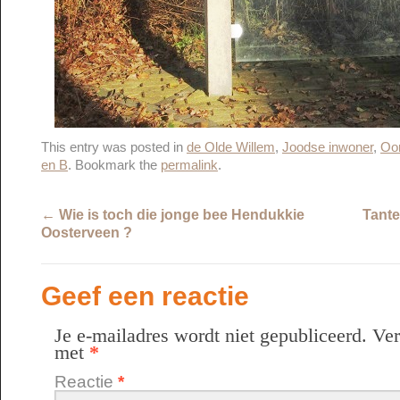
This entry was posted in
de Olde Willem
,
Joodse inwoner
,
Oo
en B
. Bookmark the
permalink
.
←
Wie is toch die jonge bee Hendukkie
Tante
Oosterveen ?
Geef een reactie
Je e-mailadres wordt niet gepubliceerd.
Ver
met
*
Reactie
*