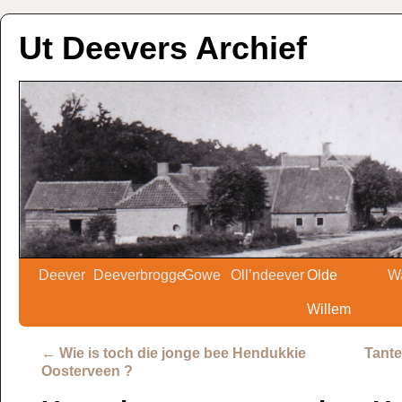
Ut Deevers Archief
Deever
Deeverbrogge
Gowe
Oll’ndeever
Olde
W
Willem
←
Wie is toch die jonge bee Hendukkie
Tante
Oosterveen ?