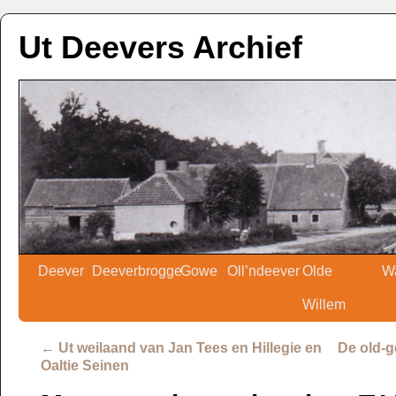
Ut Deevers Archief
Deever
Deeverbrogge
Gowe
Oll’ndeever
Olde
W
Willem
←
Ut weilaand van Jan Tees en Hillegie en
De old-g
Oaltie Seinen