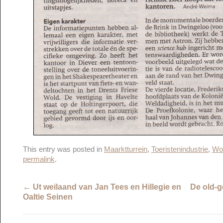
This entry was posted in
Maarktturrein
,
Toeristenindustrie
,
Wo
permalink
.
←
Ut weilaand van Jan Tees en Hillegie en
De old-g
Oaltie Seinen