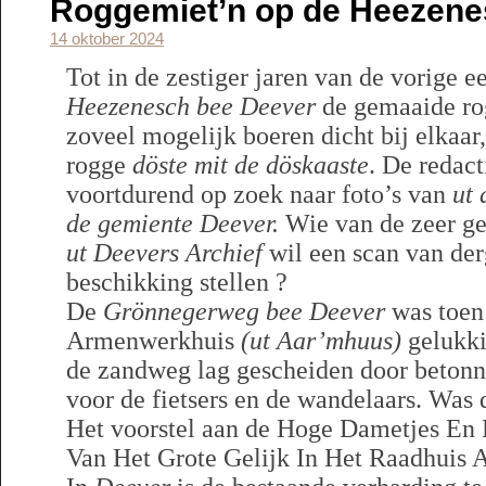
Roggemiet’n op de Heezene
14 oktober 2024
Tot in de zestiger jaren van de vorige 
Heezenesch
bee Deever
de gemaaide r
zoveel mogelijk boeren dicht bij elkaar
rogge
döste mit de
döskaaste
. De redac
voortdurend op zoek naar foto’s van
ut 
de gemiente Deever.
Wie van de zeer g
ut Deevers Archief
wil een scan van derg
beschikking stellen ?
De
Grönnegerweg bee Deever
was toen 
Armenwerkhuis
(ut Aar’mhuus)
gelukki
de zandweg lag gescheiden door betonn
voor de fietsers en de wandelaars. Was 
Het voorstel aan de Hoge Dametjes En 
Van Het Grote Gelijk In Het Raadhuis