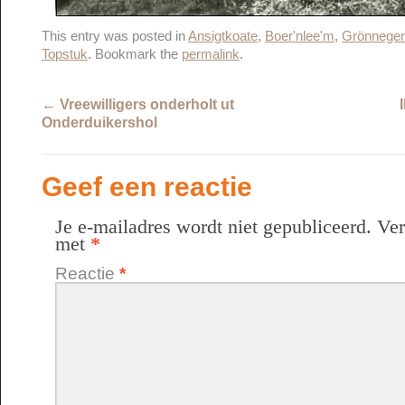
This entry was posted in
Ansigtkoate
,
Boer'nlee'm
,
Grönnege
Topstuk
. Bookmark the
permalink
.
←
Vreewilligers onderholt ut
Onderduikershol
Geef een reactie
Je e-mailadres wordt niet gepubliceerd.
Ver
met
*
Reactie
*