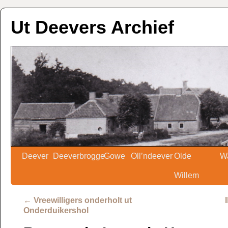
Ut Deevers Archief
Deever
Deeverbrogge
Gowe
Oll’ndeever
Olde
W
Willem
←
Vreewilligers onderholt ut
Onderduikershol