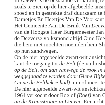
In
Deever
is de bestaande verharding te 
zoals te zien op de hier afgebeelde ans
spoed en in gestrekte draf duurzaam te 
Dametjes En Heertjes Van De Voorkant 
Het Gemeente Aan De Brink Van
Deev
van de Hoogste Heer Burgemeester Jan
de Deeverse volksmond altijd Ome Ke
die hem niet mochten noemden hem Sli
op hun zandwegen.
Op de hier afgebeelde zwart-wit ansicht
kant de toegang tot
de Belt
(de vuilnisb
op de Belt, om dan vanwege de rook in 
weggejaagd te worden door Giene Bijke
Giene de Belthekse had)
min of meer te
De hier afgebeelde zwart-wit ansichtkaa
1964 verkocht door Roelof
(Roef)
van 
an de Kruusstroate in Deever
. Een echt