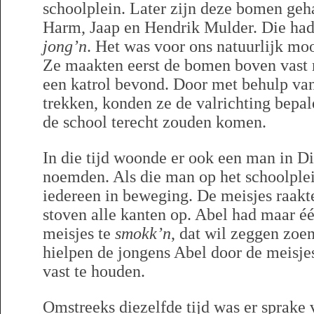
schoolplein. Later zijn deze bomen geh
Harm, Jaap en Hendrik Mulder. Die ha
jong’n
. Het was voor ons natuurlijk moo
Ze maakten eerst de bomen boven vast
een katrol bevond. Door met behulp van 
trekken, konden ze de valrichting bepa
de school terecht zouden komen.
In die tijd woonde er ook een man in D
noemden. Als die man op het schoolpl
iedereen in beweging. De meisjes raakt
stoven alle kanten op. Abel had maar é
meisjes te
smokk’n
, dat wil zeggen zoe
hielpen de jongens Abel door de meisje
vast te houden.
Omstreeks diezelfde tijd was er sprake v