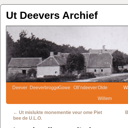
Ut Deevers Archief
Deever
Deeverbrogge
Gowe
Oll’ndeever
Olde
W
Willem
←
Ut mislukte monementie veur ome Piet
B
bee de U.L.O.