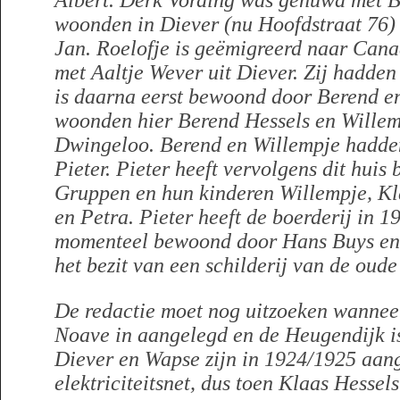
Albert. Derk Vording was gehuwd met B
woonden in Diever (nu Hoofdstraat 76)
Jan. Roelofje is geëmigreerd naar Can
met Aaltje Wever uit Diever. Zij hadden
is daarna eerst bewoond door Berend e
woonden hier Berend Hessels en Willem
Dwingeloo. Berend en Willempje hadde
Pieter. Pieter heeft vervolgens dit hui
Gruppen en hun kinderen Willempje, Kl
en Petra. Pieter heeft de boerderij in 
momenteel bewoond door Hans Buys en B
het bezit van een schilderij
van de oude 
De redactie moet nog uitzoeken wanneer
Noave in aangelegd en de Heugendijk is
Diever en Wapse zijn in 1924/1925 aang
elektriciteitsnet, dus toen Klaas Hessel