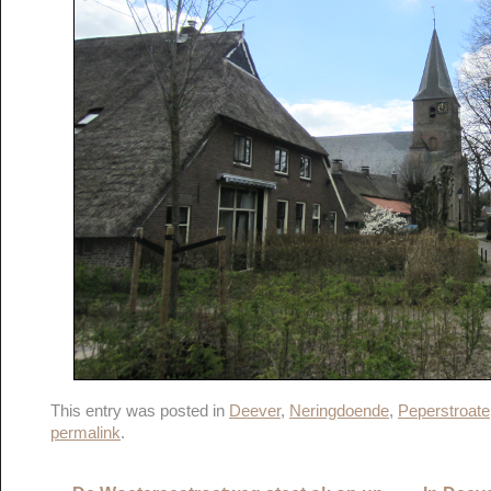
This entry was posted in
Deever
,
Neringdoende
,
Peperstroate
permalink
.