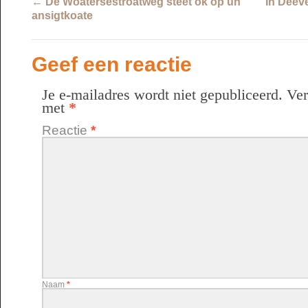
←
De Woatersestroatweg steet ok op un
In Deev
ansigtkoate
Geef een reactie
Je e-mailadres wordt niet gepubliceerd.
Ver
met
*
Reactie
*
Naam
*