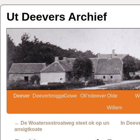
Ut Deevers Archief
Deever
Deeverbrogge
Gowe
Oll’ndeever
Olde
W
Willem
←
De Woatersestroatweg steet ok op un
In Deev
ansigtkoate