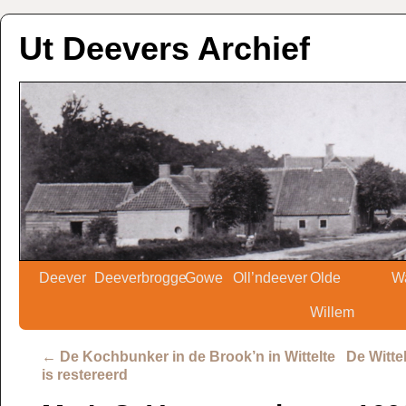
Ut Deevers Archief
Deever
Deeverbrogge
Gowe
Oll’ndeever
Olde
W
Willem
←
De Kochbunker in de Brook’n in Wittelte
De Witte
is restereerd