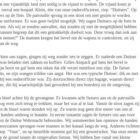
in een vijandelijk land niet nodig is de vijand te zoeken. De vijand komt je
 toeval een bospad. Klein, één van onze onderofficieren, riep: “Duitsers”. Op
rs op de fiets. De patrouille sprong in een sloot om niet gezien te worden.
ne uniformen. Er was geen twijfel mogelijk. Wij zagen Duitsers op de fiets in
onen. Als wij ze zouden aanvallen, dan zouden zij niet de mogelijkheid hebben
mannen begreep dat dit een gemakkelijk doelwit was. Deze vroeg dan ook aan
en nemen?” De mannen kregen het bevel om de wapens te controleren, en zij
van de weg.
kten ons zagen, gingen zij weg zonder iets te zeggen. Er naderde een Duitser
ts was beladen met zakken en koffers. Gilles Anspach gaf hem het bevel te
zijn borst en gaf hem een teken dat elk verzet nutteloos zou zijn. De fietser
ts, en zijn wangen trilden van angst. Het was een typische Duitser: dik en met
 hij een onderofficier was. Zij doorzochten direct zijn bagage, waaruit direct
m, die hij waarschijnlijk had gevorderd bij een boerderij uit de omgeving.
bleef achter bij de gevangene. Er kwamen acht fietsers aan en de patrouille
 even zich terug te trekken, maar het was al te laat. Vanuit de sloot zagen zij
 in de buurt waren stonden wij op. Ze waren nog geen drie meter van ons af.
anden omhoog te houden. In eerste instantie zagen de fietsers ons aan voor
ze tot de Duitse Wehrmacht behoorden. Wij sommeerden hen opnieuw de handen
ehoorzamen sprongen twee mannen in het kanaal langs de weg. Anderen richtten
riep: “Vuur”, en op hetzelfde moment gaf hij een geweerschot. Van onze eerste
 de grond tussen de omgevallen fietsen. Wij hebben hen vanaf een kleine