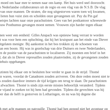
e moed om haar mee te nemen naar ons kamp. Het huis werd snel doorzocht.
 Nederlandse collaborateurs uit de regio en een vlag van de N.S.B. De vlag
 van onze mannen. De straten, die nog uitgestorven waren toen wij kwamen,
ieten hun vuist zien en scholden onze gevangenen uit. Puy du Pin gaf
eisjes lachten naar onze parachutisten. Gees van het postkantoor schreeuwde
rouw Posthumus gevangen moest nemen. Vrouwen zijn harder tegen elkaar.
nen weer een eenheid. Gilles Anspach was opnieuw bang verrast te worden
t was voor hem een opluchting, dat hij het kruispunt aan het einde van Diever
tgelaten menigte. Bij aankomst in het bos trokken zij de schoenen van
an een boom. Hij was in gezelschap van drie Duitsers en twee Nederlanders,
 de positie van de parachutisten te localiseren. Zij moesten een brief in het
, dat als in Diever represailles zouden plaatsvinden, zij de gevangenen zouden
ntehuis opgehangen.
sten bij elkaar om te besluiten hoe verder te gaan in de strijd. Thomé
aan waren, voordat de Canadezen zouden arriveren. Om deze reden moest niet te
s zouden daardoor immers de tijd krijgen om terug te slaan. De parachutisten
afwachten. Thomé is sinds zijn eerste missies behoorlijk veranderd. Tijdens
p de vijand te zoeken tot hij hem had gevonden. Tijdens die gevechten was hij
er dan de helft is gestorven in Lotharingen, en nu was hij degene die
h met acht mannen op patrouille. Thomé had hen gezegd niet het avontuur op