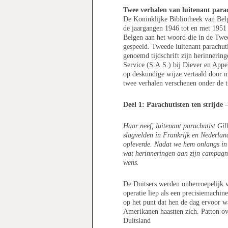
Twee verhalen van luitenant parac
De Koninklijke Bibliotheek van Belgi
de jaargangen 1946 tot en met 1951 
Belgen aan het woord die in de Twee
gespeeld. Tweede luitenant parachut
genoemd tijdschrift zijn herinnerin
Service (S.A.S.) bij Diever en Appe
op deskundige wijze vertaald door 
twee verhalen verschenen onder de ti
Deel 1: Parachutisten ten strijde
Haar neef, luitenant parachutist Gil
slagvelden in Frankrijk en Nederla
opleverde.
Nadat we hem onlangs in 
wat herinneringen aan zijn campagne
wens.
De Duitsers werden onherroepelijk 
operatie liep als een precisiemachin
op het punt dat hen de dag ervoor w
Amerikanen haastten zich.
Patton ov
Duitsland