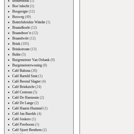
Bolderhook
(1)
Boo’mlocht
(1)
Bosgesigte
(12)
Bosweg
(49)
Botterfubriekie Wittelte
(1)
Braandkoele
(12)
Braandtoor’n
(12)
Braandwièr
(12)
Brink
(105)
Brinkstroate
(13)
Bultie
(5)
Burgemeister Van Osbank
(9)
Burgemeisterwoning
(8)
Café Balsma
(20)
Café Barteld Smit
(1)
Café Berend Slagter
(4)
Café Brinkzicht
(24)
Café Centrum
(5)
Café De Harmonie
(2)
Café De Lange
(2)
Café Haarm Hummel
(1)
Café Jan Barelds
(4)
Café Jonkers
(1)
Café Pereboom
(1)
Café Sjoert Benthem
(2)