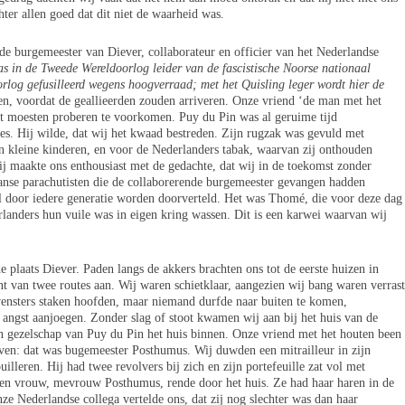
ter allen goed dat dit niet de waarheid was.
e burgemeester van Diever, collaborateur en officier van het Nederlandse
as in de Tweede Wereldoorlog leider van de fascistische Noorse nationaal
oorlog gefusilleerd wegens hoogverraad; met het Quisling leger wordt hier de
en, voordat de geallieerden zouden arriveren. Onze vriend ‘de man met het
at moesten proberen te voorkomen. Puy du Pin was al geruime tijd
ies. Hij wilde, dat wij het kwaad bestreden. Zijn rugzak was gevuld met
an kleine kinderen, en voor de Nederlanders tabak, waarvan zij onthouden
ij maakte ons enthousiast met de gedachte, dat wij in de toekomst zonder
ranse parachutisten die de collaborerende burgemeester gevangen hadden
l door iedere generatie worden doorverteld. Het was Thomé, die voor deze dag
rlanders hun vuile was in eigen kring wassen. Dit is een karwei waarvan wij
de plaats Diever. Paden langs de akkers brachten ons tot de eerste huizen in
 van twee routes aan. Wij waren schietklaar, aangezien wij bang waren verrast
vensters staken hoofden, maar niemand durfde naar buiten te komen,
l angst aanjoegen. Zonder slag of stoot kwamen wij aan bij het huis van de
n gezelschap van Puy du Pin het huis binnen. Onze vriend met het houten been
ven: dat was bugemeester Posthumus. Wij duwden een mitrailleur in zijn
ouilleren. Hij had twee revolvers bij zich en zijn portefeuille zat vol met
Een vrouw, mevrouw Posthumus, rende door het huis. Ze had haar haren in de
ze Nederlandse collega vertelde ons, dat zij nog slechter was dan haar