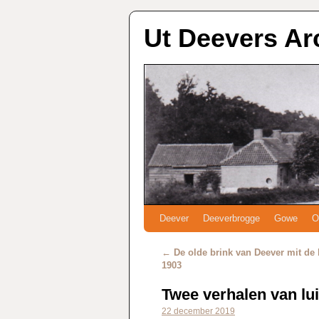
Ut Deevers Ar
Deever
Deeverbrogge
Gowe
O
←
De olde brink van Deever mit de 
1903
Twee verhalen van lui
22 december 2019