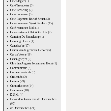
Café Slagter
(1)
Café Trompetter
(5)
Café Wesseling
(2)
Café-Logement
(5)
Cafe-Logement Roelof Seinen
(3)
Café-Logement Sjoert Benthem
(15)
Café-restaurant Blok
(1)
Café-Restaurant Het Witte Huis
(2)
Camping De Zonnekamp
(1)
Camping Deever
(1)
Canadees’n
(17)
Canon van de gemiente Deever
(5)
Castra Vetera
(18)
Cent'n griep'm
(2)
Christina Augusta Johanna ter Horst
(1)
Communicatie
(3)
Corona-pandemie
(6)
Crescendo
(2)
Cultuur
(29)
Cultuurhistorie
(14)
D-nummer
(18)
D.S.M.
(4)
De aandere kaante van de Deeverse bos
(65)
de Deeverse bos
(21)