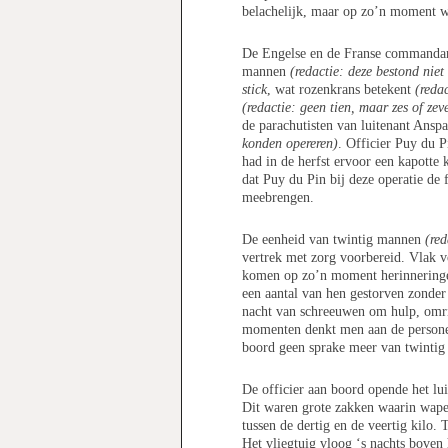
belachelijk, maar op zo’n moment wo
De Engelse en de Franse commandante
mannen
(redactie: deze bestond niet
stick
, wat rozenkrans betekent
(redac
(redactie: geen tien, maar zes of zev
de parachutisten van luitenant Ans
konden opereren)
. Officier Puy du 
had in de herfst ervoor een kapotte
dat Puy du Pin bij deze operatie de f
meebrengen.
De eenheid van twintig mannen
(red
vertrek met zorg voorbereid. Vlak v
komen op zo’n moment herinneringen
een aantal van hen gestorven zonder 
nacht van schreeuwen om hulp, omri
momenten denkt men aan de personen 
boord geen sprake meer van twinti
De officier aan boord opende het lu
Dit waren grote zakken waarin wapen
tussen de dertig en de veertig kilo.
Het vliegtuig vloog ‘s nachts boven 