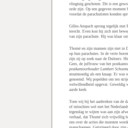
vliegtuig geschoten. Dit is een gew
orde zijn. Op een gegeven moment ho
voordat de parachutisten konden spr
Gilles Anspach sprong tegelijk met 
terecht. Even kon hij zich niet bewe
van zijn parachute. Hij was klaar om
Thomé en zijn mannen zijn niet in Du
op hun parachutes. In de verte hore
zijn zij op zoek naar de Duitsers. H
Gees, de juffrouw van het postkant
postkantoorhouder Lambert Schoemak
stoutmoedig als een knaap. Er was o
genoemd. Wij popelden om ten strij
welwillendheid opgevat. Geweldig w
aarde keek.
Toen wij bij het aanbreken van de d
of misschien wel met het Nederlandse
tegenslag te wijten was aan zijn af
verhaal, dat Thomé zich vrijwillig ha
ons over de acties die moesten worde
manschappen. Geïrriteerd door zijn 