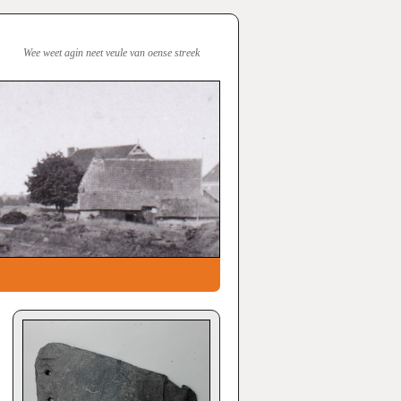
Wee weet agin neet veule van oense streek
→