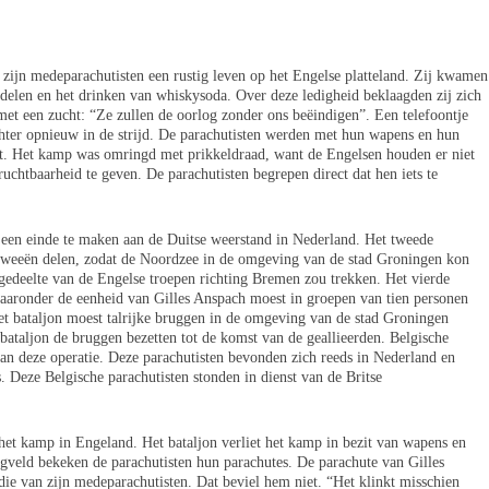
n zijn medeparachutisten een rustig leven op het Engelse platteland. Zij kwamen
elen en het drinken van whiskysoda. Over deze ledigheid beklaagden zij zich
 met een zucht: “Ze zullen de oorlog zonder ons beëindigen”. Een telefoontje
hter opnieuw in de strijd. De parachutisten werden met hun wapens en hun
t. Het kamp was omringd met prikkeldraad, want de Engelsen houden er niet
ruchtbaarheid te geven. De parachutisten begrepen direct dat hen iets te
een einde te maken aan de Duitse weerstand in Nederland. Het tweede
tweeën delen, zodat de Noordzee in de omgeving van de stad Groningen kon
 gedeelte van de Engelse troepen richting Bremen zou trekken. Het vierde
waaronder de eenheid van Gilles Anspach moest in groepen van tien personen
t bataljon moest talrijke bruggen in de omgeving van de stad Groningen
ataljon de bruggen bezetten tot de komst van de geallieerden. Belgische
an deze operatie. Deze parachutisten bevonden zich reeds in Nederland en
s. Deze Belgische parachutisten stonden in dienst van de Britse
 het kamp in Engeland. Het bataljon verliet het kamp in bezit van wapens en
egveld bekeken de parachutisten hun parachutes. De parachute van Gilles
die van zijn medeparachutisten. Dat beviel hem niet. “Het klinkt misschien