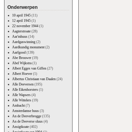
Onderwerpen
10 april 1945
(11)
12 april 1945
(1)
22 november 1944
(1)
Aagterstroate
(28)
Aar'mhuus
(14)
Aardgaswinning
(2)
Aardkundig monument
(2)
Aarfgood
(139)
Abe Brouwer
(19)
Abel Wijkstra
(1)
Albert Egges van Giffen
(27)
Albert Hoever
(1)
Albertus Christiaan van Daalen
(24)
Alle Deeversen
(195)
Alle Eikenhorsters
(1)
Alle Wapsers
(4)
Alle Wittelers
(19)
Ambacht
(7)
Amsterdamse huus
(3)
An de Deeverbrogge
(135)
An de Deeverse sluus
(4)
Ansigtkoate
(402)