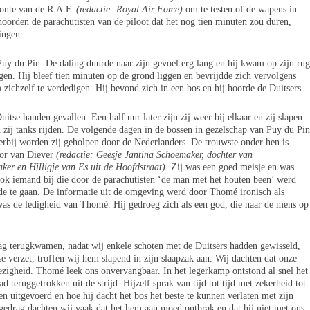
oonte van de R.A.F.
(redactie: Royal Air Force)
om te testen of de wapens in
orden de parachutisten van de piloot dat het nog tien minuten zou duren,
ingen.
Puy du Pin. De daling duurde naar zijn gevoel erg lang en hij kwam op zijn rug
gen. Hij bleef tien minuten op de grond liggen en bevrijdde zich vervolgens
 zichzelf te verdedigen. Hij bevond zich in een bos en hij hoorde de Duitsers.
itse handen gevallen. Een half uur later zijn zij weer bij elkaar en zij slapen
n zij tanks rijden. De volgende dagen in de bossen in gezelschap van Puy du Pin
ierbij worden zij geholpen door de Nederlanders. De trouwste onder hen is
oor van Diever
(redactie: Geesje Jantina Schoemaker, dochter van
er en Hilligje van Es uit de Hoofdstraat)
. Zij was een goed meisje en was
ok iemand bij die door de parachutisten ‘de man met het houten been’ werd
de te gaan. De informatie uit de omgeving werd door Thomé ironisch als
as de ledigheid van Thomé. Hij gedroeg zich als een god, die naar de mens op
ag terugkwamen, nadat wij enkele schoten met de Duitsers hadden gewisseld,
 verzet, troffen wij hem slapend in zijn slaapzak aan. Wij dachten dat onze
wezigheid. Thomé leek ons onvervangbaar. In het legerkamp ontstond al snel het
d teruggetrokken uit de strijd. Hijzelf sprak van tijd tot tijd met zekerheid tot
n uitgevoerd en hoe hij dacht het bos het beste te kunnen verlaten met zijn
gedrag dachten wij vaak dat het hem aan moed ontbrak en dat hij niet met ons