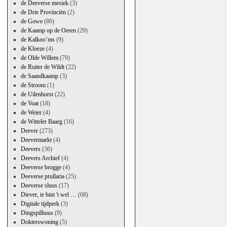
de Deeverse mesiek
(3)
de Drie Provinciën
(2)
de Gowe
(80)
de Kaamp op de Oeren
(29)
de Kalkoo’ms
(9)
de Kloeze
(4)
de Olde Willem
(79)
de Ruiter de Wildt
(22)
de Saandkaamp
(3)
de Stroom
(1)
de Uilenhorst
(22)
de Voat
(18)
de Weier
(4)
de Witteler Baarg
(16)
Deever
(273)
Deevermarkt
(4)
Deevers
(36)
Deevers Archief
(4)
Deeverse brogge
(4)
Deeverse prullaria
(25)
Deeverse sluus
(17)
Diever, ie bint 't wel …
(68)
Digitale tijdperk
(3)
Dingspilhuus
(9)
Dokterswoning
(5)