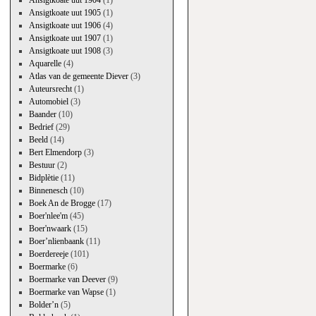
Ansigtkoate uut 1904
(1)
Ansigtkoate uut 1905
(1)
Ansigtkoate uut 1906
(4)
Ansigtkoate uut 1907
(1)
Ansigtkoate uut 1908
(3)
Aquarelle
(4)
Atlas van de gemeente Diever
(3)
Auteursrecht
(1)
Automobiel
(3)
Baander
(10)
Bedrief
(29)
Beeld
(14)
Bert Elmendorp
(3)
Bestuur
(2)
Bidplètie
(11)
Binnenesch
(10)
Boek An de Brogge
(17)
Boer'nlee'm
(45)
Boer'nwaark
(15)
Boer’nlienbaank
(11)
Boerdereeje
(101)
Boermarke
(6)
Boermarke van Deever
(9)
Boermarke van Wapse
(1)
Bolder’n
(5)