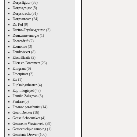
Dorpsfiguur
(38)
Dorpsgesigte
(5)
Dorpskracht
(31)
Dorpsstroate
(24)
Dr. Pol
(9)
Dreins-Fryske-greinse
(3)
Duurzame energie
(1)
Dwarsdrift
(2)
Economie
(3)
Eendeviever
(8)
Electrificatie
(2)
Ellert en Brammert
(23)
Emigrant
(6)
Etherpiraat
(2)
Ets
(1)
Eup'mlogttheater
(4)
Eup’mlogtspel
(47)
Familie Zaligman
(5)
Fanfare
(5)
Fraanse parachutist
(14)
Geert Dekker
(16)
Geese Schoemaker
(4)
Gemeente Westenveld
(39)
Gemeentelijke camping
(1)
Gemiente Deever
(106)