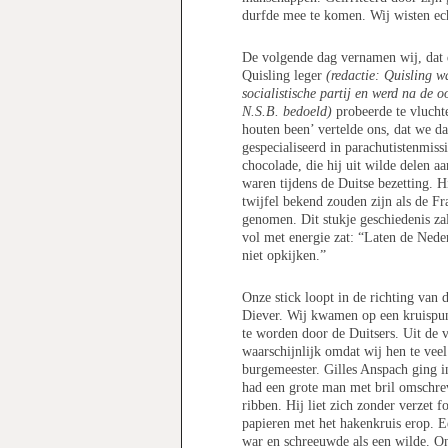
durfde mee te komen. Wij wisten ech
De volgende dag vernamen wij, dat d
Quisling leger
(redactie: Quisling w
socialistische partij en werd na de 
N.S.B. bedoeld)
probeerde te vlucht
houten been’ vertelde ons, dat we d
gespecialiseerd in parachutistenmiss
chocolade, die hij uit wilde delen a
waren tijdens de Duitse bezetting. H
twijfel bekend zouden zijn als de F
genomen. Dit stukje geschiedenis za
vol met energie zat: “Laten de Nede
niet opkijken.”
Onze stick loopt in de richting van 
Diever. Wij kwamen op een kruispunt
te worden door de Duitsers. Uit de 
waarschijnlijk omdat wij hen te vee
burgemeester. Gilles Anspach ging i
had een grote man met bril omschre
ribben. Hij liet zich zonder verzet f
papieren met het hakenkruis erop. 
war en schreeuwde als een wilde. On