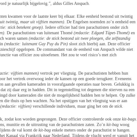
rd je natuurlijk bijgelovig.”, aldus Gilles Anspach.
n kwamen voor de laatste keer bij elkaar. Elke eenheid bestond uit twintig
 uit twintig, maar uit vijftien mannen)
. De Engelsen noemden zo’n eenheid een
tie: stick betekent groep)
. Iedere officier had tien parachutisten onder zich
en)
. De parachutisten van luitenant Thomé
(redactie: Edgard Tüpet-Thomé)
en
pach waren samen
(redactie: de stick bestond uit twee ploegen, die zelfstandig
Pin
(redactie: luitenant Guy Puy du Pin)
sloot zich hierbij aan. Deze officier
 knieschijf opgelopen. De commandant van de eenheid van Anspach wilde niet
unctie van officier zou uitoefenen. Het zou te veel risico’s met zich
actie: vijftien mannen)
vertrok per vliegtuig. De parachutisten hebben hun
oor het vertrek overwoog ieder de kansen op een goede terugkeer. Eveneens
 aan gevallen kameraden in voorafgaande operaties naar boven. Gelukkig is
dat zij daar erg in hadden. Dit in tegenstelling tot degenen die stierven na een
ngd door kameraden die niet de mogelijkheid hadden hen te helpen. Op zulke
die thuis op hen wachten. Na het opstijgen van het vliegtuig was er aan
g
(redactie: vijftien)
verschillende individuen, maar ging het om de
stick
.
ik, zodat kon worden gesprongen. Deze officier controleerde ook onze
kit-bags
.
s, munitie en de uitrusting van de parachutisten zaten. Zo’n
kit-bag
woog
 Tijdens de val komt de
kit-bag
enkele meters onder de parachutist te hangen.
het Kanaal via Frankrijk naar Nederland. Tijdens de vlucht werd er vanuit het