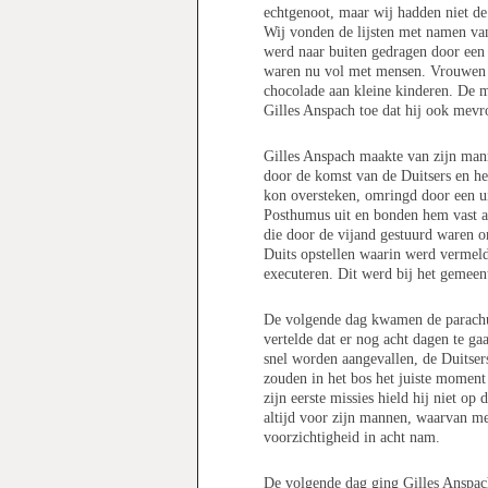
echtgenoot, maar wij hadden niet d
Wij vonden de lijsten met namen van
werd naar buiten gedragen door een
waren nu vol met mensen. Vrouwen l
chocolade aan kleine kinderen. De m
Gilles Anspach toe dat hij ook mev
Gilles Anspach maakte van zijn man
door de komst van de Duitsers en he
kon oversteken, omringd door een ui
Posthumus uit en bonden hem vast a
die door de vijand gestuurd waren om
Duits opstellen waarin werd vermeld
executeren. Dit werd bij het gemee
De volgende dag kwamen de parachuti
vertelde dat er nog acht dagen te g
snel worden aangevallen, de Duitser
zouden in het bos het juiste moment 
zijn eerste missies hield hij niet o
altijd voor zijn mannen, waarvan me
voorzichtigheid in acht nam.
De volgende dag ging Gilles Anspac