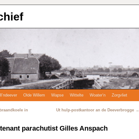
chief
ll’ndeever
Olde Willem
Wapse
Wittelte
Woater’n
Zorgvliet
braandkoele in
Ut hulp-postkantoor an de Deeverbrogge
tenant parachutist Gilles Anspach