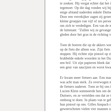
te zoeken. Hij vergat echter dat het 
tegemoet. Op die dag vonden wij bij
enige afstand naderden enkele Duitse
Door een verrekijker zagen zij groe
kleine groepjes van vijf of zes pers
om zich te verdedigen. Een van de 
de luitenant: “Zullen wij ze gevang
gleden door het gras in de richting 
Toen de boeren die op de akkers wer
op de fiets die alleen was. Zijn fie
stoppen. Hij richtte zijn pistool op 
brabbelde enkele woorden in het Dui
een bril. Uit zijn papieren bleek dat
een geur van saucijzen en worst kwa
Er kwam meer fietsers aan. Een man 
was acht man sterk. Ze overwogen nog
de fietsers naderen. Toen ze bij ons
Lucien Klein sommeerde hen om de h
Duitsers, en ze vertelden ons dat 
omhoog te doen. In plaats van te g
hun pistool op ons. Gilles Anspach 
geweerschoten vielen vier mannen op