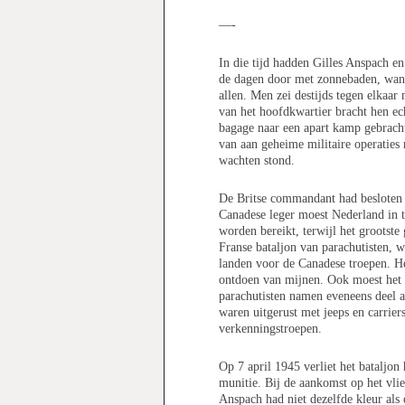
—-
In die tijd hadden Gilles Anspach e
de dagen door met zonnebaden, wand
allen. Men zei destijds tegen elkaar
van het hoofdkwartier bracht hen ec
bagage naar een apart kamp gebrach
van aan geheime militaire operaties 
wachten stond.
De Britse commandant had besloten 
Canadese leger moest Nederland in 
worden bereikt, terwijl het grootste
Franse bataljon van parachutisten, 
landen voor de Canadese troepen. He
ontdoen van mijnen. Ook moest het b
parachutisten namen eveneens deel a
waren uitgerust met jeeps en carrier
verkenningstroepen.
Op 7 april 1945 verliet het bataljon
munitie. Bij de aankomst op het vli
Anspach had niet dezelfde kleur als 