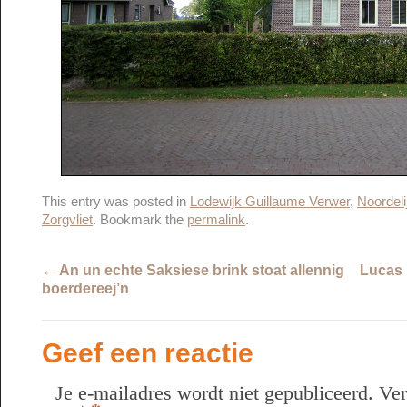
This entry was posted in
Lodewijk Guillaume Verwer
,
Noordel
Zorgvliet
. Bookmark the
permalink
.
←
An un echte Saksiese brink stoat allennig
Lucas 
boerdereej’n
Geef een reactie
Je e-mailadres wordt niet gepubliceerd.
Ver