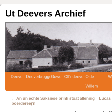
Ut Deevers Archief
Deever
Deeverbrogge
Gowe
Oll’ndeever
Olde
W
Willem
←
An un echte Saksiese brink stoat allennig
Lucas 
boerdereej’n