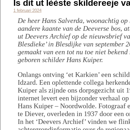
Is dit ut lèèste skildereeje
1 februari 2024
De heer Hans Salverda, woonachtig op h
aandere kaante van de Deeverse bos, at
ut Deevers Archief op de nieuwsbrief va
Blesdieke’ in Blesdijke van september 
gemaakt van een tot nu toe niet bekend 
geboren schilder Hans Kuiper.
Onlangs ontving ‘et Karkien’ een schilde
Idzard. Een oplettende collega herkend
Kuiper als zijnde ons dorpsgezicht uit
internet levert een bijzonder verhaal o
Hans Kuiper – Noordwolde. Fotograaf e
te Diever, overleden in 1937 door een o
In het ‘Deevers Archief’ vinden we flin
achtergrondinformatie over de regionaa