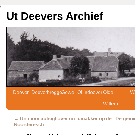
Ut Deevers Archief
Deever
Deeverbrogge
Gowe
Oll’ndeever
Olde
W
Willem
←
Un mooi uutsigt over un bauakker op de
De gemie
Noorderesch