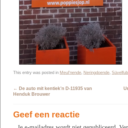
This entry was posted in
Meul’nende
,
Neringdoende
,
Süvelfub
←
De auto mit kentiek’n D-11935 van
Un
Henduk Brouwer
Geef een reactie
Je e-mailadres wordt niet gepubliceerd.
Ver