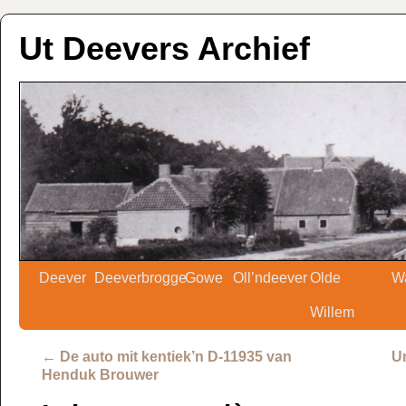
Ut Deevers Archief
Deever
Deeverbrogge
Gowe
Oll’ndeever
Olde
W
Willem
←
De auto mit kentiek’n D-11935 van
Un
Henduk Brouwer